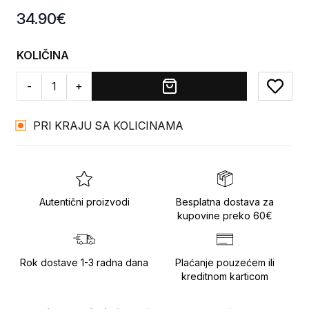
Product information
34.90
€
KOLIČINA
-
+
Add to
PRI KRAJU SA KOLICINAMA
Autentični proizvodi
Besplatna dostava za
kupovine preko 60€
Rok dostave 1-3 radna dana
Plaćanje pouzećem ili
kreditnom karticom