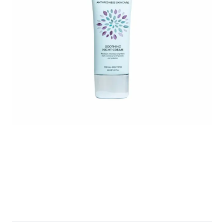
Untitled design - 2025-05-03T234625.289.png
RosaliqueSoothingNightCream50ml_6_
rosalique-soothing