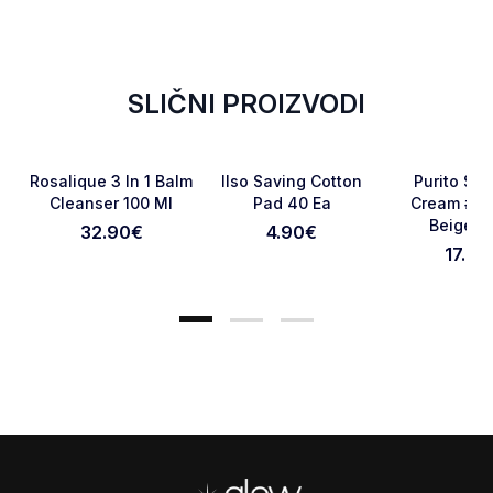
SLIČNI PROIZVODI
Favorite
Favorite
Rosalique 3 In 1 Balm
Ilso Saving Cotton
Purito Seo
Cleanser 100 Ml
Pad 40 Ea
Cream #21 
Beige 3
32.90
€
4.90
€
Otkaži pregled
Pošaljite pregled
17.50
Footer