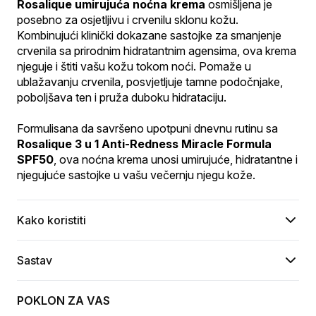
Rosalique umirujuća noćna krema
 osmišljena je 
posebno za osjetljivu i crvenilu sklonu kožu. 
Kombinujući klinički dokazane sastojke za smanjenje 
crvenila sa prirodnim hidratantnim agensima, ova krema 
njeguje i štiti vašu kožu tokom noći. Pomaže u 
ublažavanju crvenila, posvjetljuje tamne podočnjake, 
poboljšava ten i pruža duboku hidrataciju.
Formulisana da savršeno upotpuni dnevnu rutinu sa 
Rosalique 3 u 1 Anti-Redness Miracle Formula 
SPF50
, ova noćna krema unosi umirujuće, hidratantne i 
njegujuće sastojke u vašu večernju njegu kože.
Kako koristiti
Sastav
POKLON ZA VAS