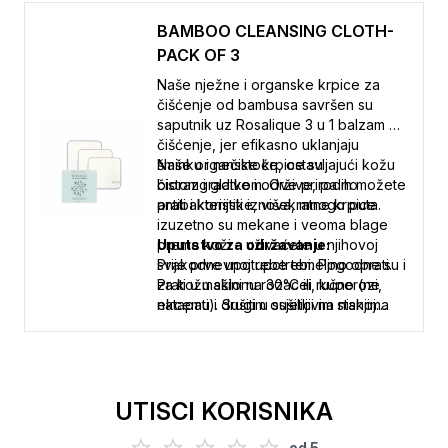
BAMBOO CLEANSING CLOTH-
PACK OF 3
Naše nježne i organske krpice za
čišćenje od bambusa savršen su
saputnik uz Rosalique 3 u 1 balzam za
čišćenje, jer efikasno uklanjaju
šminku i nečistoće, ostavljajući kožu
Naše organske krpice su
čistom i glatkom. Ove prirodno
biorazgradive i održive, pa ih možete
antibakterijske, višekratne krpice
prati i koristiti iznova, mnogo puta.
izuzetno su mekane i veoma blage
prema koži – uživaćete u njihovoj
Uputstvo za održavanje:
svakodnevnoj upotrebi. Pogodne su i
Prije prve upotrebe temeljno oprati.
za kožu sklonu rozacei, kuperozi,
Prati u mašini na 30°C ili ručno (ne
ekcemu i drugim osjetljivim stanjima
natapati). Sušiti u sušilici na niskoj
kože.
temperaturi. Tamne boje prati
odvojeno.
UTISCI KORISNIKA
od
5