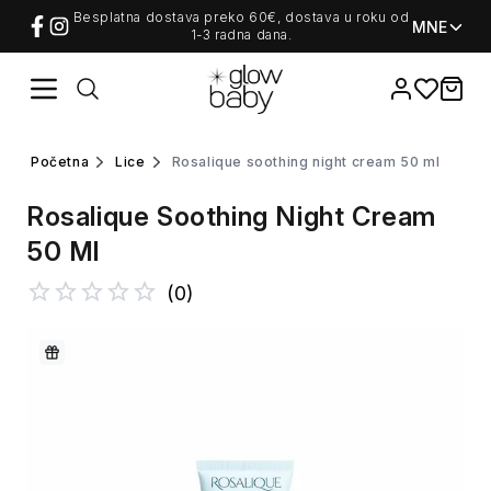
Besplatna dostava preko 60€, dostava u roku od
MNE
1-3 radna dana.
Favorites
items i
početna
lice
rosalique soothing night cream 50 ml
Rosalique Soothing Night Cream
50 Ml
(
0
)