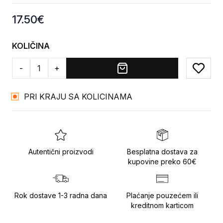
Product information
17.50
€
KOLIČINA
-
+
Add to
PRI KRAJU SA KOLICINAMA
Autentični proizvodi
Besplatna dostava za
kupovine preko 60€
Rok dostave 1-3 radna dana
Plaćanje pouzećem ili
kreditnom karticom