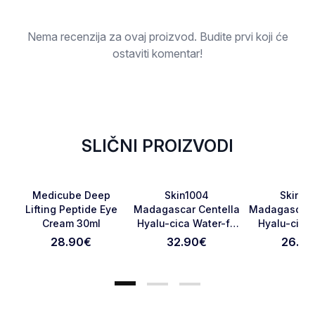
Ocjena
Nema recenzija za ovaj proizvod. Budite prvi koji će
ostaviti komentar!
SLIČNI PROIZVODI
Favorite
Favorite
Medicube Deep
Skin1004
Skin10
Lifting Peptide Eye
Madagascar Centella
Madagascar 
Cream 30ml
Hyalu-cica Water-fit
Hyalu-cica
Otkaži pregled
Pošaljite pregled
Sun Serum SPF50+
75ml
28.90
€
32.90
€
26.90
PA++++ 100ml