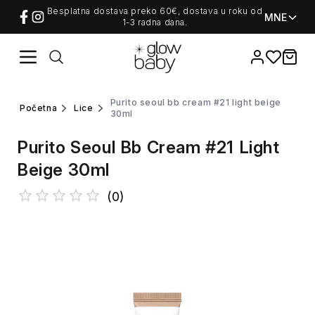
Besplatna dostava preko 60€, dostava u roku od
MNE
1-3 radna dana.
Favorites
items i
purito seoul bb cream #21 light beige
početna
lice
30ml
Purito Seoul Bb Cream #21 Light
Beige 30ml
(
0
)