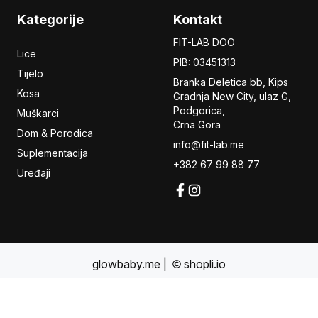
Kategorije
Kontakt
FIT-LAB DOO
Lice
PIB: 03451313
Tijelo
Branka Deletica bb, Kips
Kosa
Gradnja New City,
ulaz
G,
Podgorica,
Muškarci
Crna Gora
Dom & Porodica
info@fit-lab.me
Suplementacija
+382 67 99 88 77
Uređaji
glowbaby.me
|
shopli.io