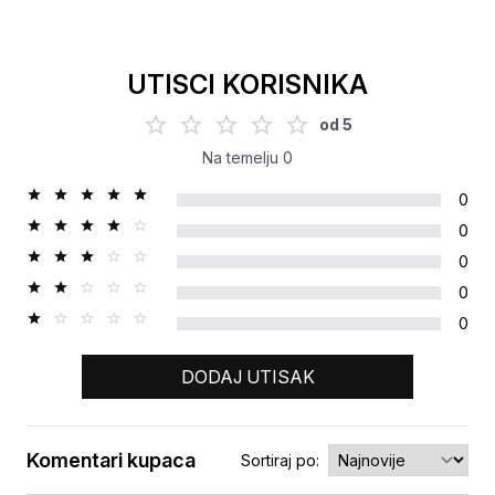
UTISCI KORISNIKA
od
5
Na temelju
0
0
0
0
0
0
DODAJ UTISAK
Komentari kupaca
Sortiraj po: