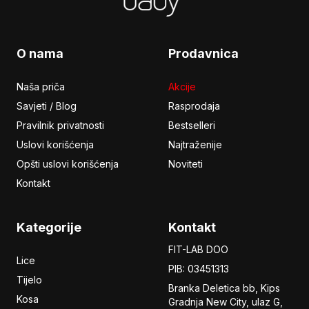
O nama
Prodavnica
Naša priča
Akcije
Savjeti / Blog
Rasprodaja
Pravilnik privatnosti
Bestselleri
Uslovi korišćenja
Najtraženije
Opšti uslovi korišćenja
Noviteti
Kontakt
Kategorije
Kontakt
FIT-LAB DOO
Lice
PIB: 03451313
Tijelo
Branka Deletica bb, Kips
Kosa
Gradnja New City,
ulaz
G,