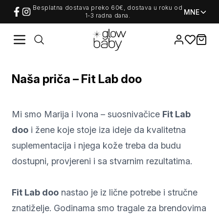
Besplatna dostava preko 60€, dostava u roku od
MNE
1-3 radna dana.
Favorites
items i
Naša priča – Fit Lab doo
Mi smo Marija i Ivona – suosnivačice
Fit Lab
doo
i žene koje stoje iza ideje da kvalitetna
suplementacija i njega kože treba da budu
dostupni, provjereni i sa stvarnim rezultatima.
Fit Lab doo
nastao je iz lične potrebe i stručne
znatiželje. Godinama smo tragale za brendovima