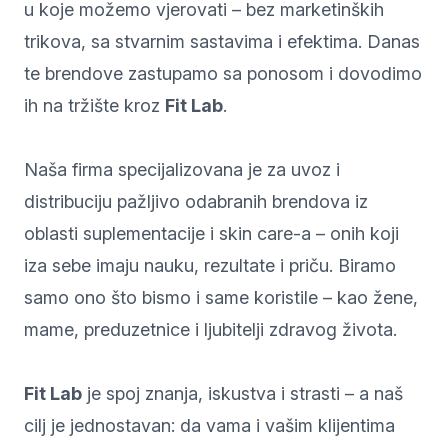
u koje možemo vjerovati – bez marketinških
trikova, sa stvarnim sastavima i efektima. Danas
te brendove zastupamo sa ponosom i dovodimo
ih na tržište kroz
Fit Lab
.
Naša firma specijalizovana je za uvoz i
distribuciju pažljivo odabranih brendova iz
oblasti suplementacije i skin care-a – onih koji
iza sebe imaju nauku, rezultate i priču. Biramo
samo ono što bismo i same koristile – kao žene,
mame, preduzetnice i ljubitelji zdravog života.
Fit Lab
je spoj znanja, iskustva i strasti – a naš
cilj je jednostavan: da vama i vašim klijentima