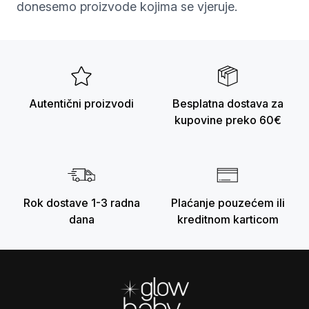
donesemo proizvode kojima se vjeruje.
Autentični proizvodi
Besplatna dostava za
kupovine preko 60€
Rok dostave 1-3 radna
Plaćanje pouzećem ili
dana
kreditnom karticom
Footer