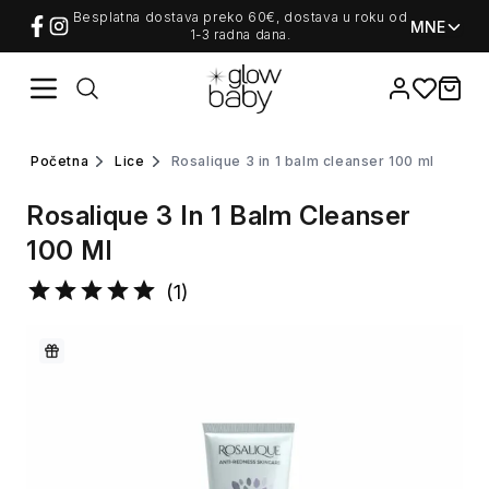
Besplatna dostava preko 60€, dostava u roku od
MNE
1-3 radna dana.
Favorites
items i
početna
lice
rosalique 3 in 1 balm cleanser 100 ml
Rosalique 3 In 1 Balm Cleanser
100 Ml
(
1
)