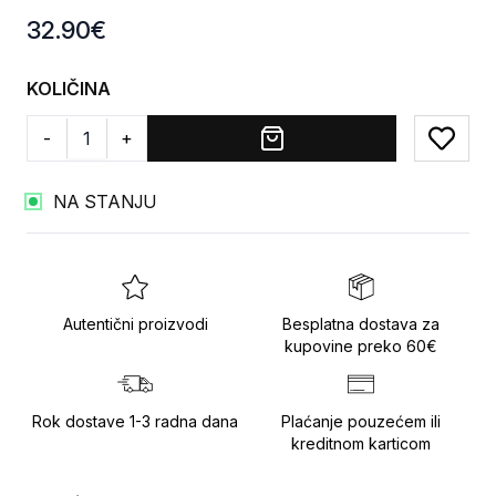
Product information
32.90
€
KOLIČINA
-
+
Add to
NA STANJU
Autentični proizvodi
Besplatna dostava za
kupovine preko 60€
Rok dostave 1-3 radna dana
Plaćanje pouzećem ili
kreditnom karticom