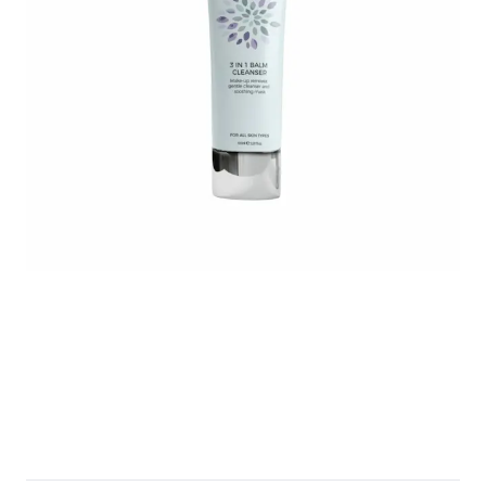
Untitled design - 2025-05-03T235311.965.png
Rosalique3in1BalmCleanser100ml_1_80