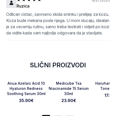
9/27/2025
Ruzica
Odlican cistac, savrseno skida sminku i prelijep za kozu.
Koza bude mekana posle njega. U mom slucaju, idealan
je za vecernju rutinu, samo treba testirati i vidjeti po kozi
da vidite kada vam najbolje odgovara da je stavljate.
SLIČNI PROIZVODI
Otkaži pregled
Pošaljite pregled
Favorite
Favorite
Anua Azelaic Acid 10
Medicube Txa
Haruharu 
Hyaluron Redness
Niacinamide 15 Serum
Toner 1
Soothing Serum 30ml
30ml
17.90
35.90
€
23.90
€