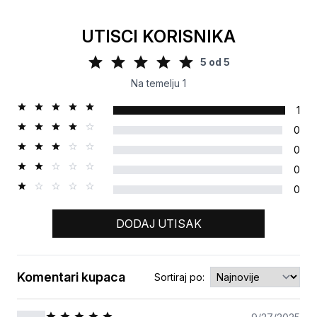
UTISCI KORISNIKA
5
od
5
Na temelju
1
1
0
0
0
0
DODAJ UTISAK
Komentari kupaca
Sortiraj po:
Ocjena