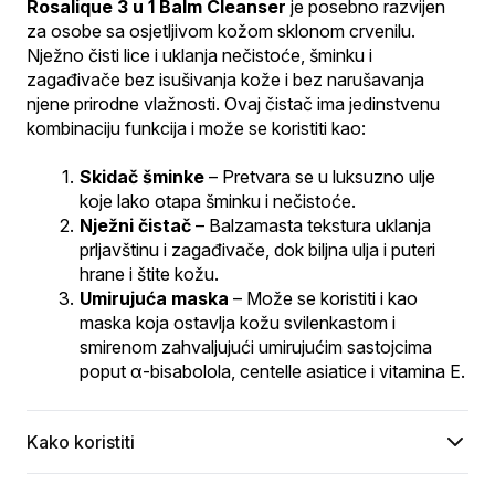
Rosalique 3 u 1 Balm Cleanser
 je posebno razvijen 
za osobe sa osjetljivom kožom sklonom crvenilu. 
Nježno čisti lice i uklanja nečistoće, šminku i 
zagađivače bez isušivanja kože i bez narušavanja 
njene prirodne vlažnosti. Ovaj čistač ima jedinstvenu 
kombinaciju funkcija i može se koristiti kao:
Skidač šminke
 – Pretvara se u luksuzno ulje 
koje lako otapa šminku i nečistoće.
Nježni čistač
 – Balzamasta tekstura uklanja 
prljavštinu i zagađivače, dok biljna ulja i puteri 
hrane i štite kožu.
Umirujuća maska
 – Može se koristiti i kao 
maska koja ostavlja kožu svilenkastom i 
smirenom zahvaljujući umirujućim sastojcima 
poput α-bisabolola, centelle asiatice i vitamina E.
Kako koristiti