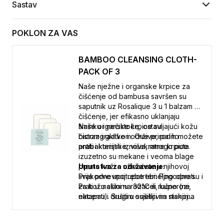
Sastav
POKLON ZA VAS
BAMBOO CLEANSING CLOTH-
PACK OF 3
Naše nježne i organske krpice za
čišćenje od bambusa savršen su
saputnik uz Rosalique 3 u 1 balzam za
čišćenje, jer efikasno uklanjaju
šminku i nečistoće, ostavljajući kožu
Naše organske krpice su
čistom i glatkom. Ove prirodno
biorazgradive i održive, pa ih možete
antibakterijske, višekratne krpice
prati i koristiti iznova, mnogo puta.
izuzetno su mekane i veoma blage
prema koži – uživaćete u njihovoj
Uputstvo za održavanje:
svakodnevnoj upotrebi. Pogodne su i
Prije prve upotrebe temeljno oprati.
za kožu sklonu rozacei, kuperozi,
Prati u mašini na 30°C ili ručno (ne
ekcemu i drugim osjetljivim stanjima
natapati). Sušiti u sušilici na niskoj
kože.
temperaturi. Tamne boje prati
odvojeno.