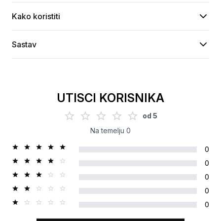
Kako koristiti
Sastav
UTISCI KORISNIKA
od
5
Na temelju
0
0
0
0
0
0