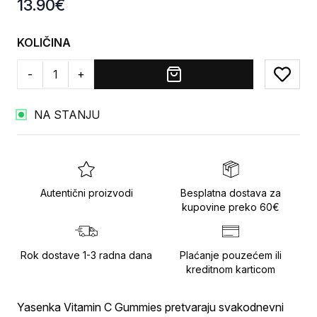
Product information
13.90
€
KOLIČINA
-
+
Add to
NA STANJU
Autentični proizvodi
Besplatna dostava za
kupovine preko 60€
Rok dostave 1-3 radna dana
Plaćanje pouzećem ili
kreditnom karticom
Yasenka Vitamin C Gummies pretvaraju svakodnevni 