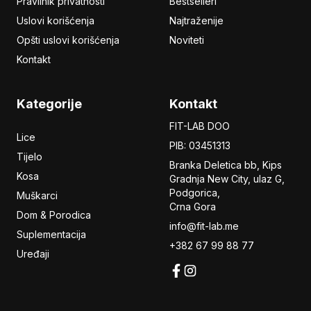
Pravilnik privatnosti
Bestselleri
Uslovi korišćenja
Najtraženije
Opšti uslovi korišćenja
Noviteti
Kontakt
Kategorije
Kontakt
FIT-LAB DOO
Lice
PIB: 03451313
Tijelo
Branka Deletica bb, Kips
Kosa
Gradnja New City,
ulaz
G,
Podgorica,
Muškarci
Crna Gora
Dom & Porodica
info@fit-lab.me
Suplementacija
+382 67 99 88 77
Uređaji