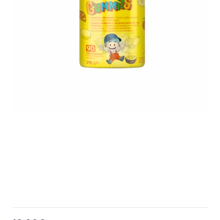
full size! - 2026-03-03T214502.377.png
Yasenka_Gummies_90_gumenih_bombo