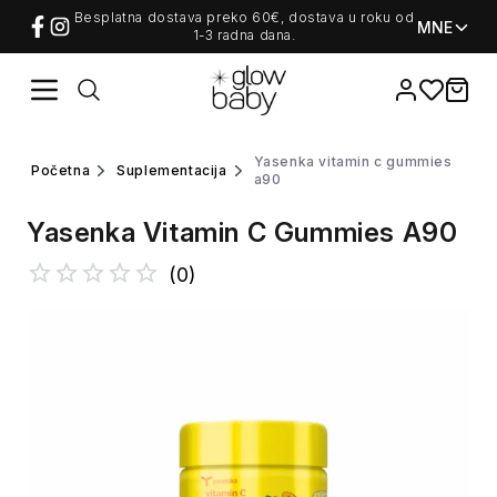
Besplatna dostava preko 60€, dostava u roku od
MNE
1-3 radna dana.
Favorites
items i
yasenka vitamin c gummies
početna
suplementacija
a90
Yasenka Vitamin C Gummies A90
(
0
)