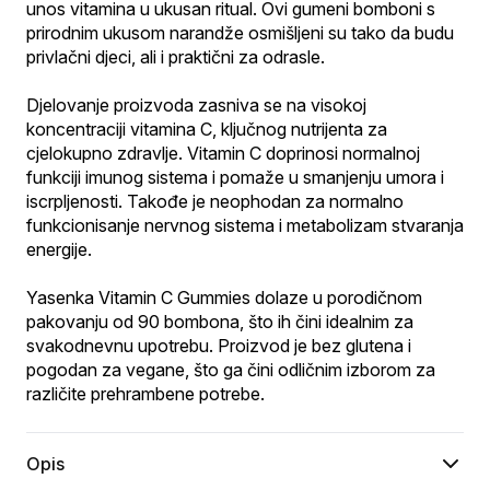
unos vitamina u ukusan ritual. Ovi gumeni bomboni s 
prirodnim ukusom narandže osmišljeni su tako da budu 
privlačni djeci, ali i praktični za odrasle.
Djelovanje proizvoda zasniva se na visokoj 
koncentraciji vitamina C, ključnog nutrijenta za 
cjelokupno zdravlje. Vitamin C doprinosi normalnoj 
funkciji imunog sistema i pomaže u smanjenju umora i 
iscrpljenosti. Takođe je neophodan za normalno 
funkcionisanje nervnog sistema i metabolizam stvaranja 
energije.
Yasenka Vitamin C Gummies dolaze u porodičnom 
pakovanju od 90 bombona, što ih čini idealnim za 
svakodnevnu upotrebu. Proizvod je bez glutena i 
pogodan za vegane, što ga čini odličnim izborom za 
različite prehrambene potrebe.
Opis