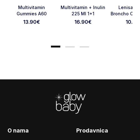
Favorite
Favorite
Multivitamin
Multivitamin + Inulin
Lenisal H
Gummies A60
225 Ml 1+1
Broncho Clea
13.90
€
16.90
€
10.90
Otkaži pregled
Pošaljite pregled
Footer
O nama
Prodavnica