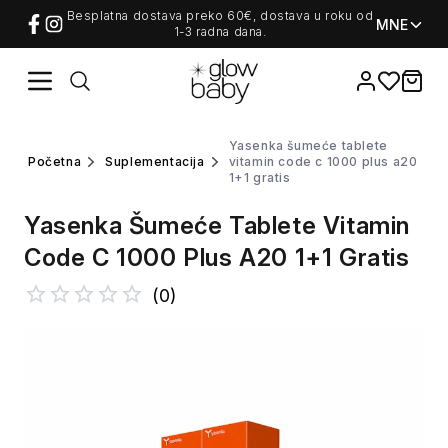
Besplatna dostava preko 60€, dostava u roku od
MNE
1-3 radna dana.
Favorites
items i
yasenka šumeće tablete
početna
suplementacija
vitamin code c 1000 plus a20
1+1 gratis
Yasenka Šumeće Tablete Vitamin
Code C 1000 Plus A20 1+1 Gratis
(
0
)