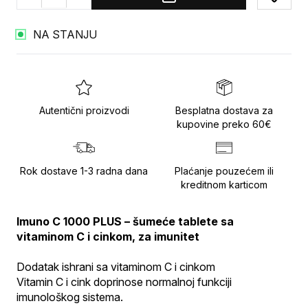
Add to
NA STANJU
Autentični proizvodi
Besplatna dostava za
kupovine preko 60€
Rok dostave 1-3 radna dana
Plaćanje pouzećem ili
kreditnom karticom
Imuno C 1000 PLUS – šumeće tablete sa 
vitaminom C i cinkom, za imunitet
Dodatak ishrani sa vitaminom C i cinkom
Vitamin C i cink doprinose normalnoj funkciji 
imunološkog sistema.