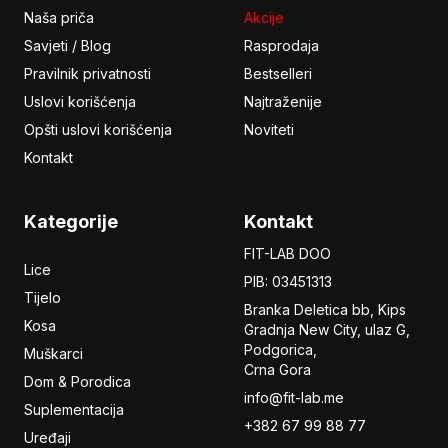
Naša priča
Akcije
Savjeti / Blog
Rasprodaja
Pravilnik privatnosti
Bestselleri
Uslovi korišćenja
Najtraženije
Opšti uslovi korišćenja
Noviteti
Kontakt
Kategorije
Kontakt
FIT-LAB DOO
Lice
PIB: 03451313
Tijelo
Branka Deletica bb, Kips
Kosa
Gradnja New City,
ulaz
G,
Podgorica,
Muškarci
Crna Gora
Dom & Porodica
info@fit-lab.me
Suplementacija
+382 67 99 88 77
Uređaji