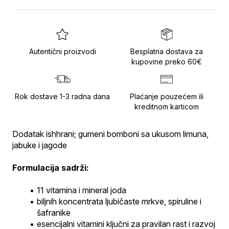
Autentični proizvodi
Besplatna dostava za
kupovine preko 60€
Rok dostave 1-3 radna dana
Plaćanje pouzećem ili
kreditnom karticom
Dodatak ishhrani; gumeni bomboni sa ukusom limuna, 
jabuke i jagode
Formulacija sadrži:
11 vitamina i mineral joda
biljnih koncentrata ljubičaste mrkve, spiruline i 
šafranike
esencijalni vitamini ključni za pravilan rast i razvoj