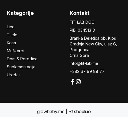
Kategorije
Kontakt
FIT-LAB DOO
Lice
PIB: 03451313
Tijelo
Branka Deletica bb, Kips
Kosa
Gradnja New City,
ulaz
G,
Podgorica,
Muškarci
Crna Gora
Dom & Porodica
info@fit-lab.me
Suplementacija
+382 67 99 88 77
Uređaji
glowbaby.me
|
shopli.io