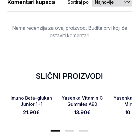
Komentari kupaca
Sortiraj po:
Ocjena
Nema recenzija za ovaj proizvod. Budite prvi koji će
ostaviti komentar!
SLIČNI PROIZVODI
Favorite
Favorite
Imuno Beta-glukan
Yasenka Vitamin C
Yasenka Bo
Junior 1+1
Gummies A90
Mini A
21.90
€
13.90
€
10.90
Otkaži pregled
Pošaljite pregled