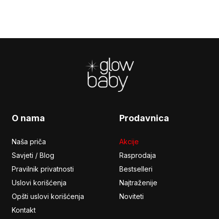
Footer
O nama
Prodavnica
Naša priča
Akcije
Savjeti / Blog
Rasprodaja
Pravilnik privatnosti
Bestselleri
Uslovi korišćenja
Najtraženije
Opšti uslovi korišćenja
Noviteti
Kontakt