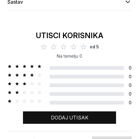
Sastav
UTISCI KORISNIKA
od
5
Na temelju
0
0
0
0
0
0
DODAJ UTISAK