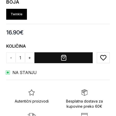
BOJA
Twinkle
Product information
16.90
€
KOLIČINA
-
+
Add to
NA STANJU
Autentični proizvodi
Besplatna dostava za
kupovine preko 60€