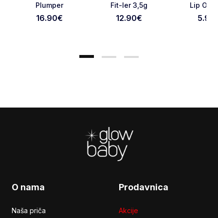
Plumper
Fit-ler 3,5g
Lip Oil 
16.90
€
12.90
€
5.90
Otkaži pregled
Pošaljite pregled
Footer
O nama
Prodavnica
Naša priča
Akcije