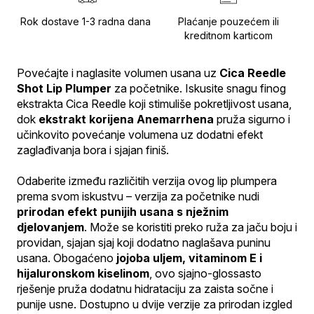
Rok dostave 1-3 radna dana
Plaćanje pouzećem ili
kreditnom karticom
Povećajte i naglasite volumen usana uz 
Cica Reedle 
Shot Lip Plumper
 za početnike. Iskusite snagu finog 
ekstrakta Cica Reedle koji stimuliše pokretljivost usana, 
dok 
ekstrakt korijena Anemarrhena
 pruža sigurno i 
učinkovito povećanje volumena uz dodatni efekt 
zaglađivanja bora i sjajan finiš.
Odaberite između različitih verzija ovog lip plumpera 
prema svom iskustvu – verzija za početnike nudi 
prirodan efekt punijih usana s nježnim 
djelovanjem
. Može se koristiti preko ruža za jaču boju i 
providan, sjajan sjaj koji dodatno naglašava puninu 
usana. Obogaćeno 
jojoba uljem, vitaminom E i 
hijaluronskom kiselinom
, ovo sjajno-glossasto 
rješenje pruža dodatnu hidrataciju za zaista sočne i 
punije usne. Dostupno u dvije verzije za prirodan izgled 