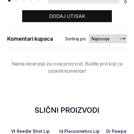
0
DODAJ UTISAK
Komentari kupaca
Sortiraj po:
Ocjena
Nema recenzija za ovaj proizvod. Budite prvi koji će
ostaviti komentar!
SLIČNI PROIZVODI
RASPRODATO
RASPRODATO
Favorite
Favorite
Vt Reedle Shot Lip
Id Placosmetics Lip
Dr Pawpaw P