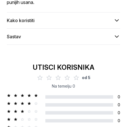
punijih usana.
Kako koristiti
Sastav
UTISCI KORISNIKA
od
5
Na temelju
0
0
0
0
0