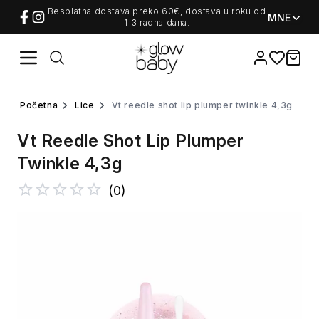
Besplatna dostava preko 60€, dostava u roku od
MNE
1-3 radna dana.
Favorites
items i
početna
lice
vt reedle shot lip plumper twinkle 4,3g
Vt Reedle Shot Lip Plumper
Twinkle 4,3g
(
0
)