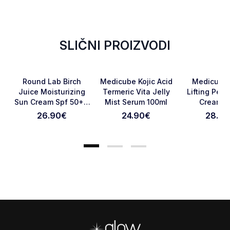
SLIČNI PROIZVODI
Favorite
Favorite
Round Lab Birch
Medicube Kojic Acid
Medicube
Juice Moisturizing
Termeric Vita Jelly
Lifting Pept
Sun Cream Spf 50+ -
Mist Serum 100ml
Cream 3
Otkaži pregled
Pošaljite pregled
50 Ml
26.90
€
24.90
€
28.90
Footer