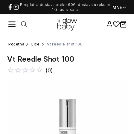
Besplatna dostava preko 60€, dostava u roku od
MNE
1-3 radna dana.
Favorites
items i
početna
lice
vt reedle shot 100
Vt Reedle Shot 100
(
0
)