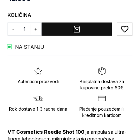
KOLIČINA
-
+
Add to
NA STANJU
Autentični proizvodi
Besplatna dostava za
kupovine preko 60€
Rok dostave 1-3 radna dana
Plaćanje pouzećem ili
kreditnom karticom
VT Cosmetics Reedle Shot 100
 je ampula sa ultra-
finom tehnologijom mikroiglica koja omogućava 