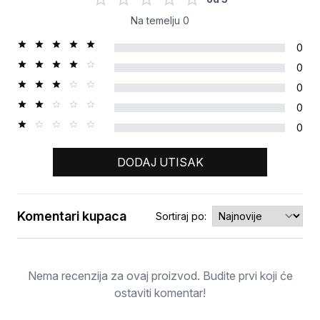
Na temelju
0
0
0
0
0
0
DODAJ UTISAK
Komentari kupaca
Sortiraj po:
Ocjena
Nema recenzija za ovaj proizvod. Budite prvi koji će
ostaviti komentar!