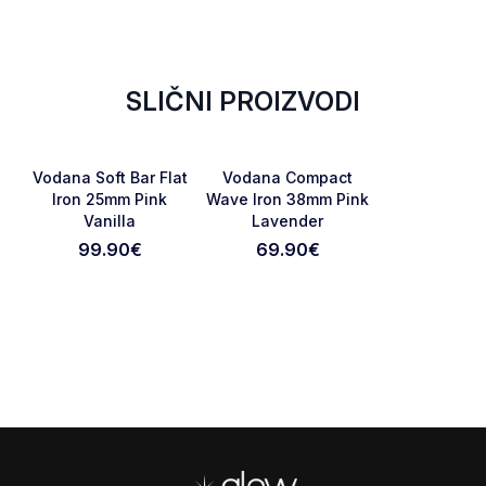
SLIČNI PROIZVODI
NOVO
RASPRODATO
Favorite
Favorite
Vodana Soft Bar Flat
Vodana Compact
BESPLATNA
BESPLATNA
DOSTAVA
DOSTAVA
Iron 25mm Pink
Wave Iron 38mm Pink
Vanilla
Lavender
Otkaži pregled
Pošaljite pregled
99.90
€
69.90
€
Footer