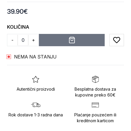
Product information
39.90
€
KOLIČINA
-
+
Add to
NEMA NA STANJU
Autentični proizvodi
Besplatna dostava za
kupovine preko 60€
Rok dostave 1-3 radna dana
Plaćanje pouzećem ili
kreditnom karticom