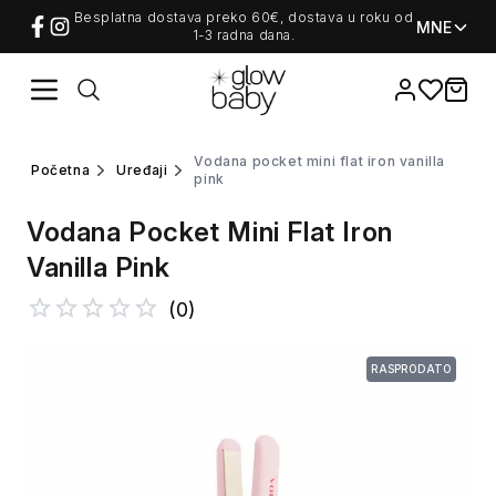
Besplatna dostava preko 60€, dostava u roku od
MNE
1-3 radna dana.
Favorites
items i
vodana pocket mini flat iron vanilla
početna
uređaji
pink
Vodana Pocket Mini Flat Iron
Vanilla Pink
(
0
)
RASPRODATO