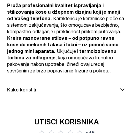
Pruža profesionalni kvalitet ispravljanja i 
stilizovanja kose u džepnom dizajnu koji je manji 
od Vašeg telefona.
 Karakterišu je keramičke ploče sa 
sistemom zaključavanja, što omogućava bezbjedno, 
kompaktno odlaganje i praktičnost prilikom putovanja.
Kreira raznovrsne stilove – od potpuno ravne 
kose do mekanih talasa i lokni – uz pomoć samo 
jednog mini aparata.
 Uključuje i 
termoizolovanu 
torbicu za odlaganje
, koja omogućava trenutno 
pakovanje nakon upotrebe, čineći ovaj uređaj 
savršenim za brzo popravljanje frizure u pokretu.
Kako koristiti
UTISCI KORISNIKA
od
5