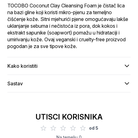
TOCOBO Coconut Clay Cleansing Foam je čistač lica 
na bazi gline koji koristi mikro-pjenu za temeljno 
čišćenje kože. Sitni mjehurići pjene omogućavaju lakše 
uklanjanje sebuma i nečistoća iz pora, dok kokos i 
ekstrakt sapunike (soapwort) pomažu u hidrataciji i 
umirivanju kože. Ovaj veganski i cruelty-free proizvod 
pogodan je za sve tipove kože.
Kako koristiti
Sastav
UTISCI KORISNIKA
od
5
Na temelju
0