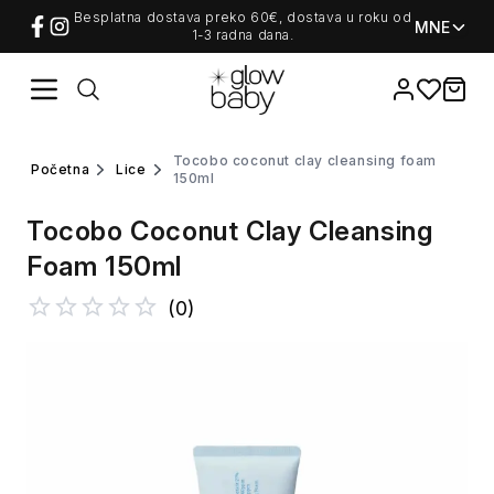
Besplatna dostava preko 60€, dostava u roku od
MNE
1-3 radna dana.
Favorites
items i
tocobo coconut clay cleansing foam
početna
lice
150ml
Tocobo Coconut Clay Cleansing
Foam 150ml
(
0
)