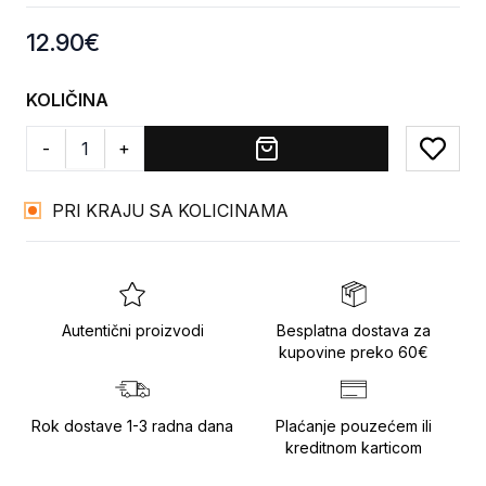
Product information
12.90
€
KOLIČINA
-
+
Add to
PRI KRAJU SA KOLICINAMA
Autentični proizvodi
Besplatna dostava za
kupovine preko 60€
Rok dostave 1-3 radna dana
Plaćanje pouzećem ili
kreditnom karticom