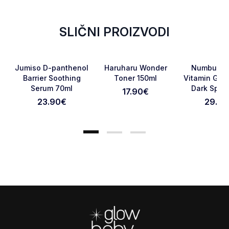
SLIČNI PROIZVODI
Favorite
Favorite
Jumiso D-panthenol
Haruharu Wonder
Numbuzin 
Barrier Soothing
Toner 150ml
Vitamin Glut
Serum 70ml
Dark Spot 
17.90
€
Otkaži pregled
Pošaljite pregled
Cream 5
23.90
€
29.90
Footer