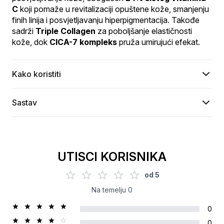
C
 koji pomaže u revitalizaciji opuštene kože, smanjenju 
finih linija i posvjetljavanju hiperpigmentacija. Takođe 
sadrži 
Triple Collagen
 za poboljšanje elastičnosti 
kože, dok 
CICA-7 kompleks
 pruža umirujući efekat.
Kako koristiti
Sastav
UTISCI KORISNIKA
od
5
Na temelju
0
0
0