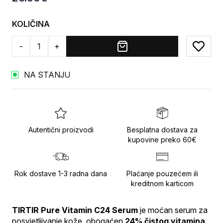
KOLIČINA
-
+
Add to
NA STANJU
Autentični proizvodi
Besplatna dostava za
kupovine preko 60€
Rok dostave 1-3 radna dana
Plaćanje pouzećem ili
kreditnom karticom
TIRTIR Pure Vitamin C24 Serum
 je moćan serum za 
posvjetljivanje kože, obogaćen 
24% čistog vitamina 