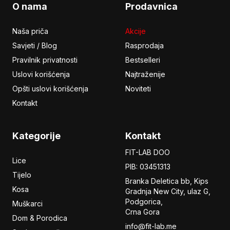
O nama
Prodavnica
Naša priča
Akcije
Savjeti / Blog
Rasprodaja
Pravilnik privatnosti
Bestselleri
Uslovi korišćenja
Najtraženije
Opšti uslovi korišćenja
Noviteti
Kontakt
Kategorije
Kontakt
FIT-LAB DOO
Lice
PIB: 03451313
Tijelo
Branka Deletica bb, Kips
Kosa
Gradnja New City,
ulaz
G,
Podgorica,
Muškarci
Crna Gora
Dom & Porodica
info@fit-lab.me