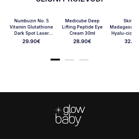
Favorite
Favorite
Numbuzin No. 5
Medicube Deep
Skin10
Vitamin Glutathione
Lifting Peptide Eye
Madagascar 
Dark Spot Laser
Cream 30ml
Hyalu-cica W
Otkaži pregled
Pošaljite pregled
Cream 50ml
Sun Serum 
29.90
€
28.90
€
32.90
PA++++ 1
Footer