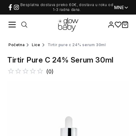
Besplatna dostava preko 60€, dostava u roku od
MNE
1-3 radna dana.
Favorites
items i
početna
lice
tirtir pure c 24% serum 30ml
Tirtir Pure C 24% Serum 30ml
(
0
)