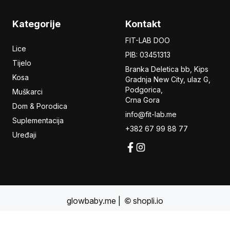
Kategorije
Kontakt
FIT-LAB DOO
Lice
PIB: 03451313
Tijelo
Branka Deletica bb, Kips
Kosa
Gradnja New City,
ulaz
G,
Podgorica,
Muškarci
Crna Gora
Dom & Porodica
info@fit-lab.me
Suplementacija
+382 67 99 88 77
Uređaji
glowbaby.me
|
shopli.io