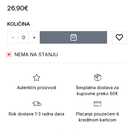
Product information
26.90
€
KOLIČINA
-
+
Add to
NEMA NA STANJU
Autentični proizvodi
Besplatna dostava za
kupovine preko 60€
Rok dostave 1-3 radna dana
Plaćanje pouzećem ili
kreditnom karticom