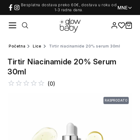
Besplatna dostava preko 60€, dostava u roku od
MNE
1-3 radna dana.
Favorites
items i
početna
lice
tirtir niacinamide 20% serum 30ml
Tirtir Niacinamide 20% Serum
30ml
(
0
)
RASPRODATO