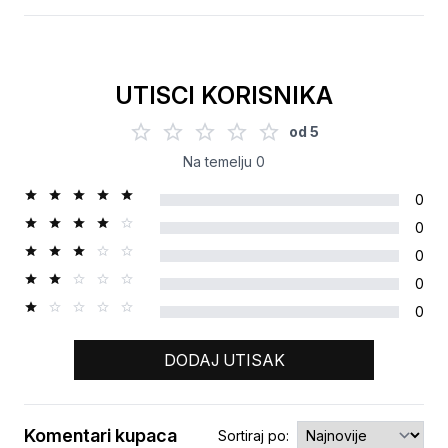
UTISCI KORISNIKA
od
5
Na temelju
0
0
0
0
0
0
DODAJ UTISAK
Komentari kupaca
Sortiraj po: