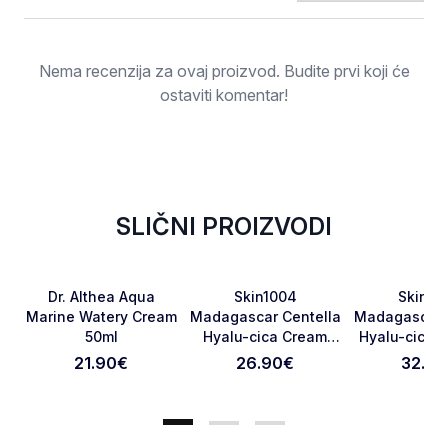
Ocjena
Nema recenzija za ovaj proizvod. Budite prvi koji će
ostaviti komentar!
SLIČNI PROIZVODI
RASPRODATO
Favorite
Favorite
Dr. Althea Aqua
Skin1004
Skin10
Marine Watery Cream
Madagascar Centella
Madagascar 
50ml
Hyalu-cica Cream
Hyalu-cica W
Otkaži pregled
Pošaljite pregled
75ml
Sun Serum 
21.90
€
26.90
€
32.90
PA++++ 1