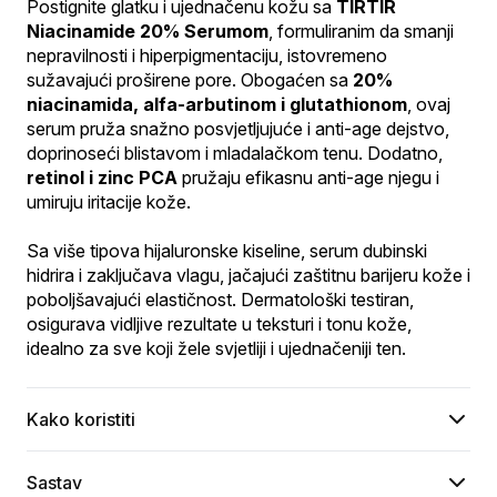
Postignite glatku i ujednačenu kožu sa 
TIRTIR 
Niacinamide 20% Serumom
, formuliranim da smanji 
nepravilnosti i hiperpigmentaciju, istovremeno 
sužavajući proširene pore. Obogaćen sa 
20% 
niacinamida, alfa-arbutinom i glutathionom
, ovaj 
serum pruža snažno posvjetljujuće i anti-age dejstvo, 
doprinoseći blistavom i mladalačkom tenu. Dodatno, 
retinol i zinc PCA
 pružaju efikasnu anti-age njegu i 
umiruju iritacije kože.
Sa više tipova hijaluronske kiseline, serum dubinski 
hidrira i zaključava vlagu, jačajući zaštitnu barijeru kože i 
poboljšavajući elastičnost. Dermatološki testiran, 
osigurava vidljive rezultate u teksturi i tonu kože, 
idealno za sve koji žele svjetliji i ujednačeniji ten.
Kako koristiti
Sastav