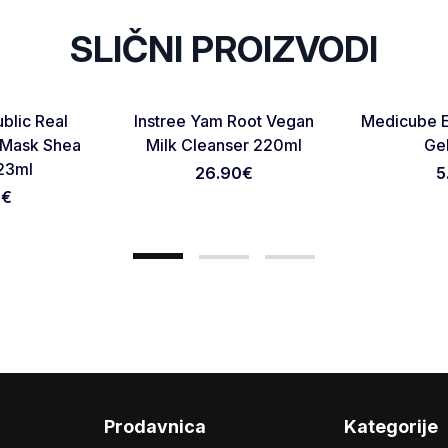
SLIČNI PROIZVODI
NOVO
NOVO
Favorite
Favorite
blic Real
Instree Yam Root Vegan
Medicube E
Otkaži pregled
Pošaljite pregled
 Mask Shea
Milk Cleanser 220ml
Ge
 23ml
26.90
€
5
0
€
Prodavnica
Kategorije