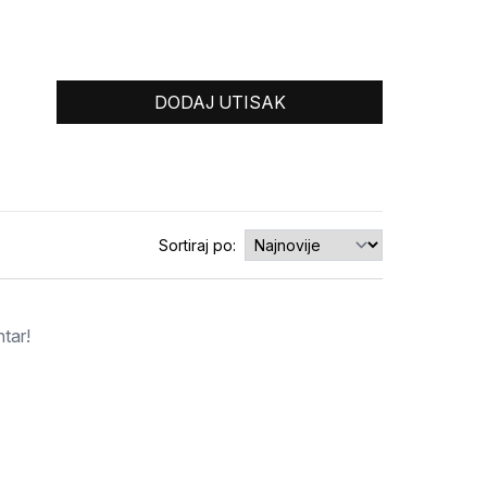
0
0
DODAJ UTISAK
0
0
0
Sortiraj po:
tar!