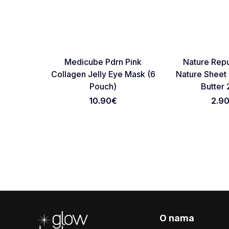
NOVO
NOVO
Favorite
Medicube Pdrn Pink
Nature Repu
Collagen Jelly Eye Mask (6
Nature Sheet
Pouch)
Butter
10.90
€
2.9
Footer
O nama