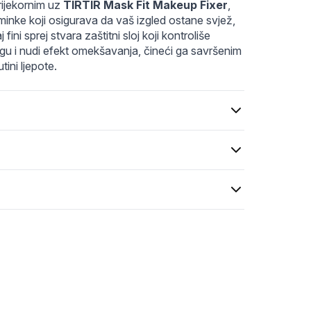
ijekornim uz 
TIRTIR Mask Fit Makeup Fixer
, 
minke koji osigurava da vaš izgled ostane svjež, 
fini sprej stvara zaštitni sloj koji kontroliše 
u i nudi efekt omekšavanja, čineći ga savršenim 
ini ljepote.