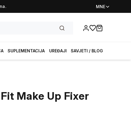
na.
MNE
Favorites
items in cart, vi
CA
SUPLEMENTACIJA
UREĐAJI
SAVJETI / BLOG
 Fit Make Up Fixer