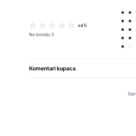
od
5
Na temelju
0
Komentari kupaca
Nem