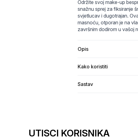
-6a08325033bc.webp
MakeUpFixer4.webp
sg-11134207-7rd5f-ltyn82yxmz094b.jfif
Održite svoj make-up bespr
snažnu sprej za fiksiranje š
svjetlucav i dugotrajan. Ovaj 
masnoću, otporan je na vlag
završnim dodirom u vašoj rut
Opis
Kako koristiti
Sastav
UTISCI KORISNIKA