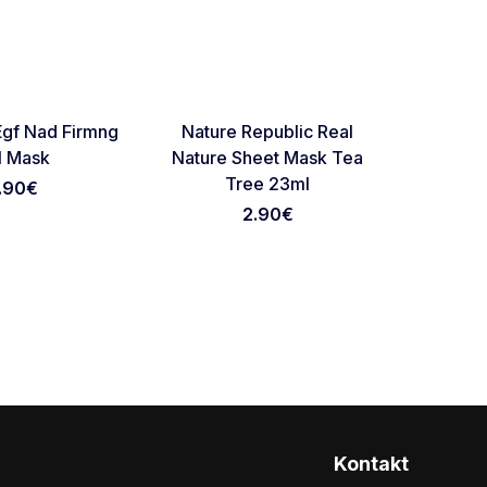
NOVO
NOVO
Favorite
Favorite
gf Nad Firmng
Nature Republic Real
Roun
l Mask
Nature Sheet Mask Tea
Cle
Tree 23ml
.90
€
2.90
€
Kontakt