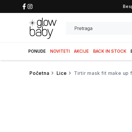
Bes
Search
PONUDE
NOVITETI
AKCIJE
BACK IN STOCK
početna
lice
tirtir mask fit make up