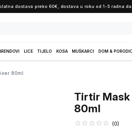
platna dostava preko 60€, dostava u roku od 1-3 radna da
BRENDOVI
LICE
TIJELO
KOSA
MUŠKARCI
DOM & PORODI
 fixer 80ml
Tirtir Mask
80ml
(
0
)