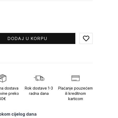
DODAJ U KORPU
Add to favorites
na dostava
Rok dostave 1-3
Plaćanje pouzećem
vine preko
radna dana
ili kreditnom
60€
karticom
tokom cijelog dana