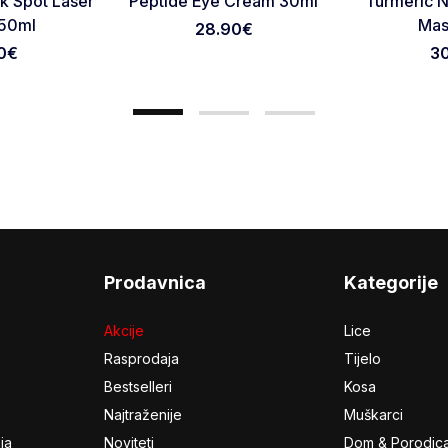
rk Spot Laser
Peptide Eye Cream 30ml
Turmeric N
50ml
Mas
28.90
€
0
€
3
Prodavnica
Kategorije
Akcije
Lice
Rasprodaja
Tijelo
Bestselleri
Kosa
Najtraženije
Muškarci
ja
Noviteti
Dom & Porodic