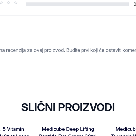
Ocjena
a recenzija za ovaj proizvod. Budite prvi koji će ostaviti komen
SLIČNI PROIZVODI
Favorite
Favorite
 5 Vitamin
Medicube Deep Lifting
Medicube
Otkaži pregled
Pošaljite pregled