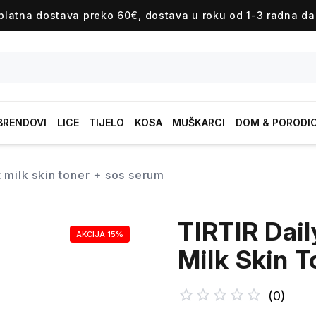
platna dostava preko 60€, dostava u roku od 1-3 radna da
BRENDOVI
LICE
TIJELO
KOSA
MUŠKARCI
DOM & PORODI
set milk skin toner + sos serum
TIRTIR Dai
AKCIJA 15%
Milk Skin 
(
0
)