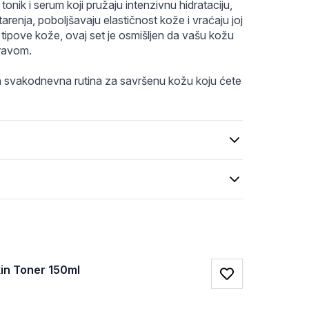
onik i serum koji pružaju intenzivnu hidrataciju, 
arenja, poboljšavaju elastičnost kože i vraćaju joj 
e tipove kože, ovaj set je osmišljen da vašu kožu 
dravom.
svakodnevna rutina za savršenu kožu koju ćete 
Skin Toner 150ml
Favorite