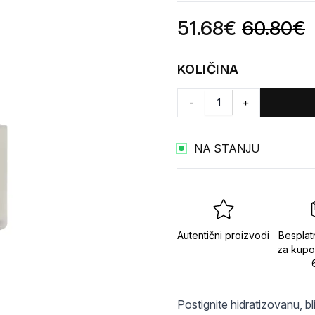
Product information
51.68
€
60.80
€
KOLIČINA
-
+
NA STANJU
Autentični proizvodi
Besplat
za kupo
Postignite hidratizovanu, b