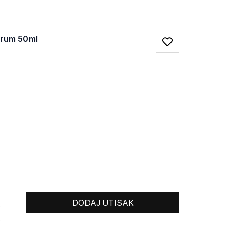
Serum 50ml
Favorite
0
0
DODAJ UTISAK
0
0