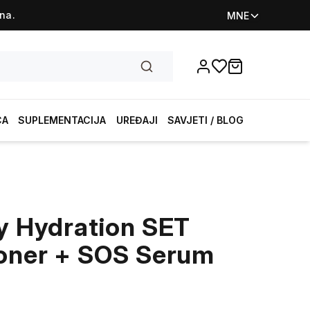
na.
MNE
Favorites
items in cart, vi
CA
SUPLEMENTACIJA
UREĐAJI
SAVJETI / BLOG
ly Hydration SET
Toner + SOS Serum