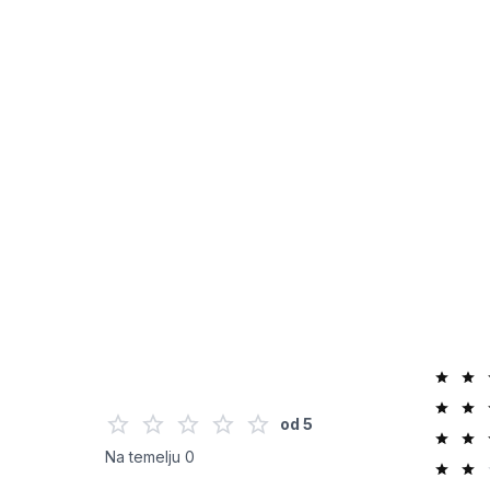
od
5
Na temelju
0