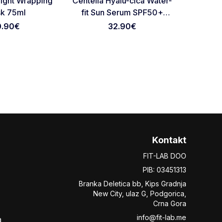
ight Wrapping
Centella Hyalu-cica Water-
Wate
k 75ml
fit Sun Serum SPF50+
PA++++ 100ml
0.90
€
32.90
€
Kontakt
FIT-LAB DOO
PIB: 03451313
Branka Deletica bb, Kips Gradnja
New City,
ulaz
G, Podgorica,
Crna Gora
info@fit-lab.me
a