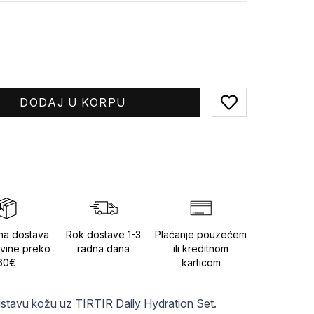
DODAJ U KORPU
Add to favorites
na dostava
Rok dostave 1-3
Plaćanje pouzećem
vine preko
radna dana
ili kreditnom
60€
karticom
listavu kožu uz TIRTIR Daily Hydration Set.