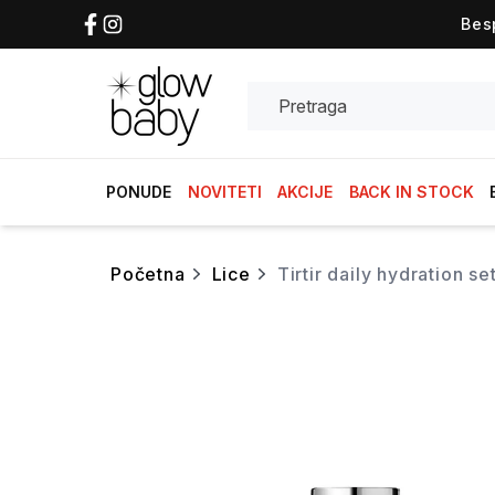
Bes
Search
PONUDE
NOVITETI
AKCIJE
BACK IN STOCK
početna
lice
tirtir daily hydration 