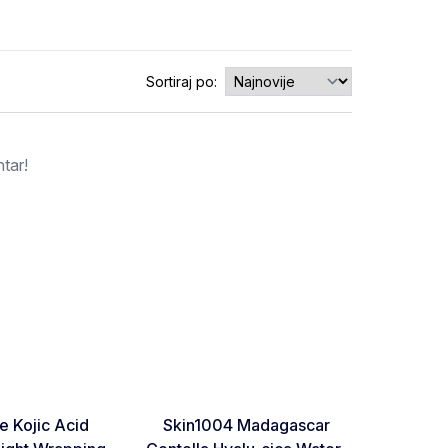
0
Sortiraj po:
tar!
RASPRO
Favorite
Favorite
 Kojic Acid
Skin1004 Madagascar
Dr. Al