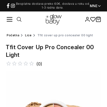
Besplatna dostava preko 60€, dostava u roku od
MNE
1-3 radna dana.
Favorites
items i
početna
lice
tfit cover up pro concealer 00 light
Tfit Cover Up Pro Concealer 00
Light
(
0
)