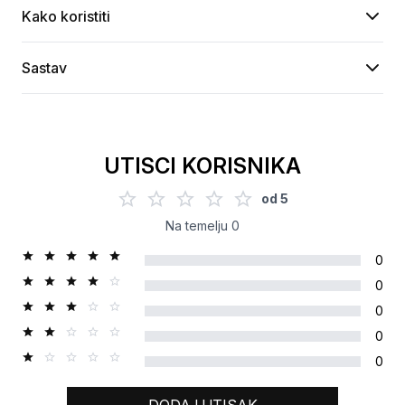
Kako koristiti
Sastav
UTISCI KORISNIKA
od
5
Na temelju
0
0
0
0
0
0