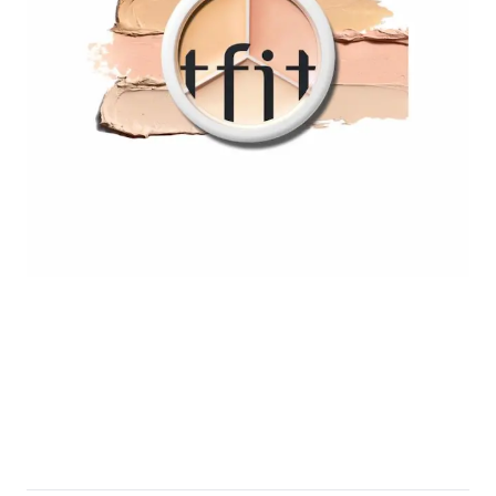
full size! - 2026-05-07T211310.501.png
full size! - 2026-05-07T211804.943.pn
TFIT-Cover-Up-Pro-