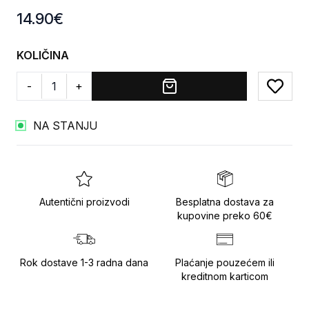
Product information
14.90
€
KOLIČINA
-
+
Add to
NA STANJU
Autentični proizvodi
Besplatna dostava za
kupovine preko 60€
Rok dostave 1-3 radna dana
Plaćanje pouzećem ili
kreditnom karticom