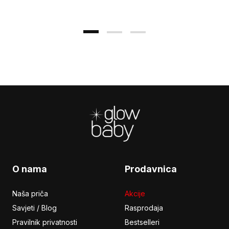
Footer
O nama
Prodavnica
Naša priča
Akcije
Savjeti / Blog
Rasprodaja
Pravilnik privatnosti
Bestselleri