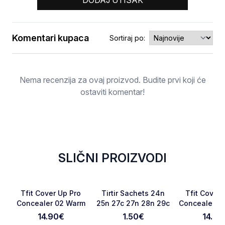
DODAJ UTISAK
Komentari kupaca
Sortiraj po:
Ocjena
Nema recenzija za ovaj proizvod. Budite prvi koji će
ostaviti komentar!
SLIČNI PROIZVODI
RASPRODATO
Favorite
Favorite
Tfit Cover Up Pro
Tirtir Sachets 24n
Tfit Cover 
Concealer 02 Warm
25n 27c 27n 28n 29c
Concealer 01
14.90
€
1.50
€
14.90
Otkaži pregled
Pošaljite pregled