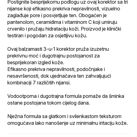
Postignite besprijekornu podlogu uz ovaj korektor sa tri 
nijanse koji efikasno prekriva nepravilnosti, vizuelno 
zaglađuje pore i posvjetljuje ten. Obogaćen je 
pantenolom, ceramidima i vitaminom C koji umiruju 
crvenilo i pružaju hidrataciju koži. Proizvod je klinički 
testiran i pogodan za osjetljivu kožu.
Ovaj balzamasti 3-u-1 korektor pruža izuzetnu 
prekrivnu moć i dugotrajnu postojanost za 
besprijekoran izgled kože.
Efikasno prekriva nepravilnosti, podočnjake i 
nesavršenosti, dok ujednačava ten zahvaljujući 
kombinaciji 7 različitih nijansi.
Vodootporna i dugotrajna formula pomaže da šminka 
ostane postojana tokom cijelog dana.
Nježna formula sa glatkom i svilenkastom teksturom 
omogućava lako nanošenje uz minimalnu iritaciju kože.