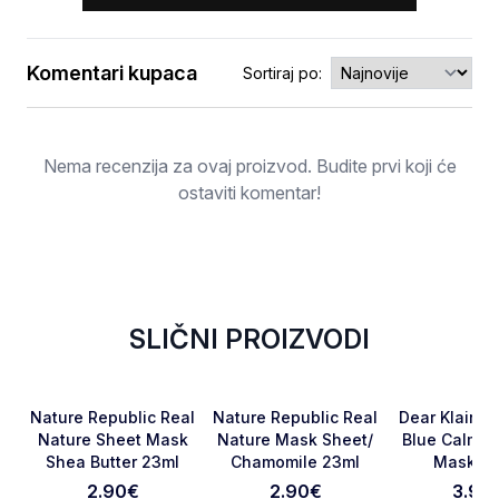
Komentari kupaca
Sortiraj po:
Ocjena
Nema recenzija za ovaj proizvod. Budite prvi koji će
ostaviti komentar!
SLIČNI PROIZVODI
NOVO
NOVO
NOVO
Favorite
Favorite
Nature Republic Real
Nature Republic Real
Dear Klairs 
Nature Sheet Mask
Nature Mask Sheet/
Blue Calmin
Shea Butter 23ml
Chamomile 23ml
Mask 25
Otkaži pregled
Pošaljite pregled
2.90
€
2.90
€
3.90