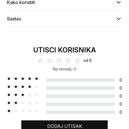
Kako koristiti
Sastav
UTISCI KORISNIKA
od
5
Na temelju
0
0
0
0
0
0
DODAJ UTISAK