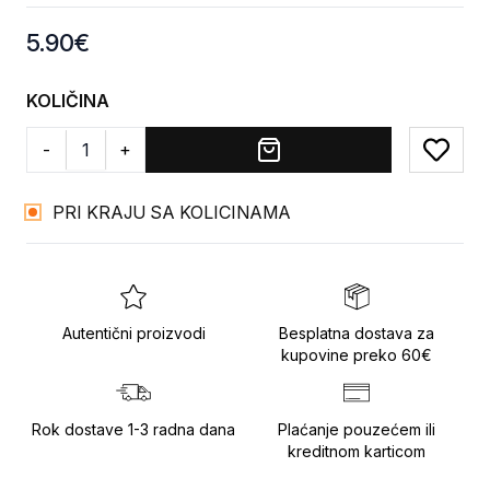
Product information
5.90
€
KOLIČINA
-
+
Add to
PRI KRAJU SA KOLICINAMA
Autentični proizvodi
Besplatna dostava za
kupovine preko 60€
Rok dostave 1-3 radna dana
Plaćanje pouzećem ili
kreditnom karticom