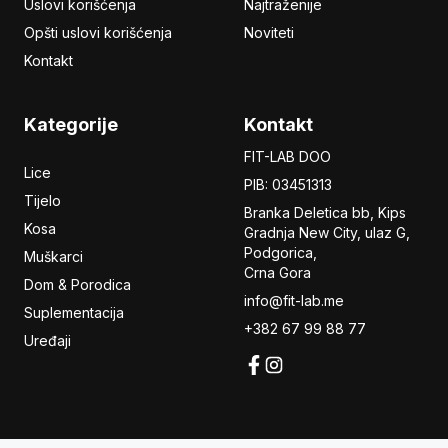
Uslovi korišćenja
Najtraženije
Opšti uslovi korišćenja
Noviteti
Kontakt
Kategorije
Kontakt
FIT-LAB DOO
Lice
PIB: 03451313
Tijelo
Branka Deletica bb, Kips
Kosa
Gradnja New City,
ulaz
G,
Podgorica,
Muškarci
Crna Gora
Dom & Porodica
info@fit-lab.me
Suplementacija
+382 67 99 88 77
Uređaji