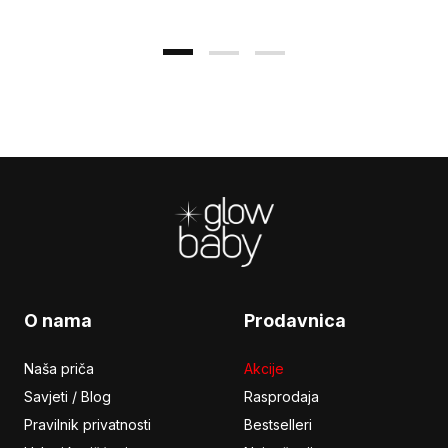
Footer
O nama
Prodavnica
Naša priča
Akcije
Savjeti / Blog
Rasprodaja
Pravilnik privatnosti
Bestselleri