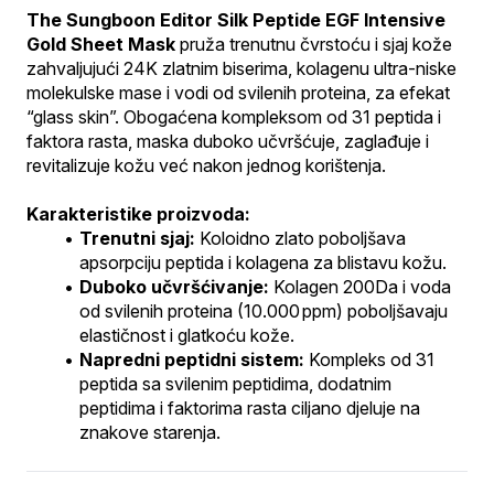
The Sungboon Editor Silk Peptide EGF Intensive 
Gold Sheet Mask
 pruža trenutnu čvrstoću i sjaj kože 
zahvaljujući 24K zlatnim biserima, kolagenu ultra-niske 
molekulske mase i vodi od svilenih proteina, za efekat 
“glass skin”. Obogaćena kompleksom od 31 peptida i 
faktora rasta, maska duboko učvršćuje, zaglađuje i 
revitalizuje kožu već nakon jednog korištenja.
Karakteristike proizvoda:
Trenutni sjaj:
 Koloidno zlato poboljšava 
apsorpciju peptida i kolagena za blistavu kožu.
Duboko učvršćivanje:
 Kolagen 200Da i voda 
od svilenih proteina (10.000 ppm) poboljšavaju 
elastičnost i glatkoću kože.
Napredni peptidni sistem:
 Kompleks od 31 
peptida sa svilenim peptidima, dodatnim 
peptidima i faktorima rasta ciljano djeluje na 
znakove starenja.