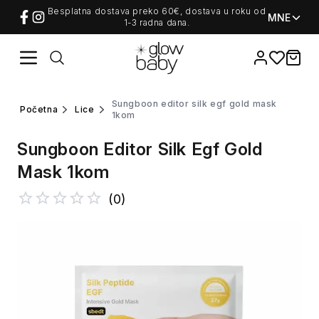
Besplatna dostava preko 60€, dostava u roku od
MNE
1-3 radna dana.
Favorites
items i
sungboon editor silk egf gold mask
početna
lice
1kom
Sungboon Editor Silk Egf Gold
Mask 1kom
(
0
)