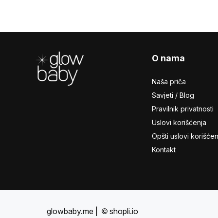
Footer
O nama
Naša priča
Savjeti / Blog
Pravilnik privatnosti
Uslovi korišćenja
Opšti uslovi korišćen
Kontakt
glowbaby.me
|
shopli.io