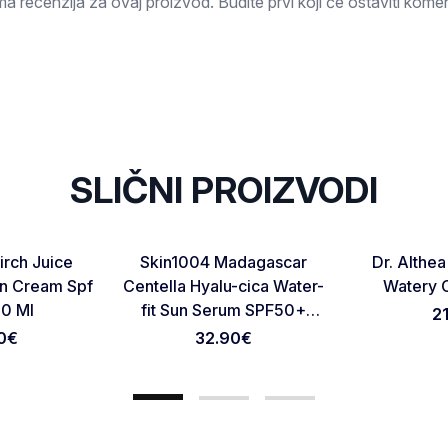
a recenzija za ovaj proizvod. Budite prvi koji će ostaviti komen
SLIČNI PROIZVODI
RASPRODAT
Favorite
Favorite
irch Juice
Skin1004 Madagascar
Dr. Althe
Otkaži pregled
Pošaljite pregled
un Cream Spf
Centella Hyalu-cica Water-
Watery 
50 Ml
fit Sun Serum SPF50+
2
PA++++ 100ml
0
€
32.90
€