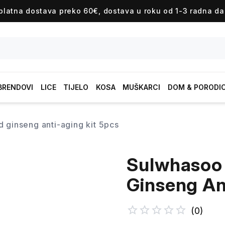
platna dostava preko 60€, dostava u roku od 1-3 radna da
BRENDOVI
LICE
TIJELO
KOSA
MUŠKARCI
DOM & PORODI
 ginseng anti-aging kit 5pcs
Sulwhasoo
Ginseng An
(
0
)