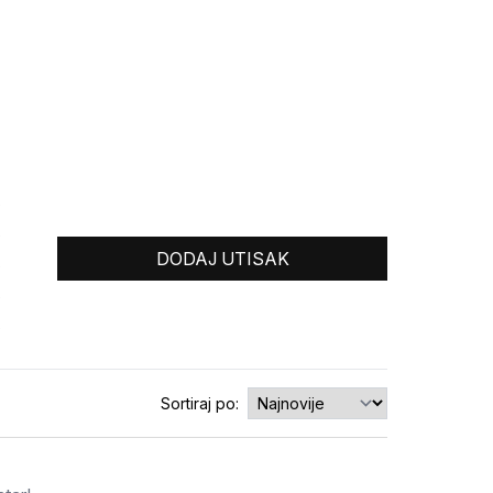
0
0
DODAJ UTISAK
0
0
0
Sortiraj po: