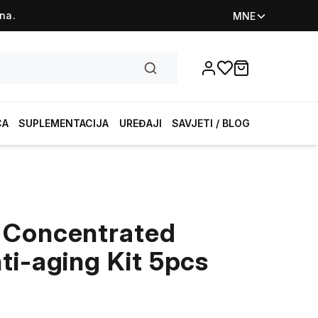
na.
MNE
Favorites
items in cart, vi
CA
SUPLEMENTACIJA
UREĐAJI
SAVJETI / BLOG
 Concentrated
ti-aging Kit 5pcs