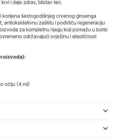
krvi i daje zdrav, blistav ten.
ka i korijena šestogodišnjeg crvenog ginsenga 
t, antioksidativnu zaštitu i podstiču regeneraciju 
 proizvoda za kompletnu njegu koji pomažu u borbi 
tovremeno održavajući svježinu i elastičnost 
proizvoda):
 očiju (4 ml)