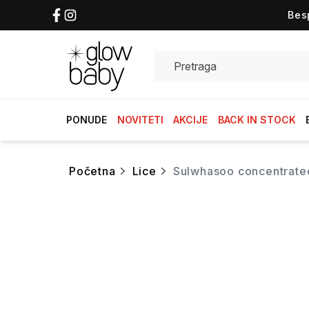
Bes
Search
PONUDE
NOVITETI
AKCIJE
BACK IN STOCK
početna
lice
sulwhasoo concentrated