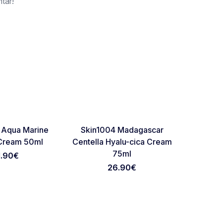
tar!
O
Favorite
Favorite
a Aqua Marine
Skin1004 Madagascar
Medicu
Cream 50ml
Centella Hyalu-cica Cream
Peptide
75ml
1.90
€
26.90
€