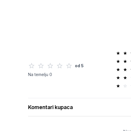
od
5
Na temelju
0
Komentari kupaca