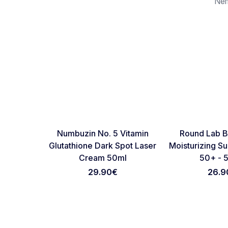
Nem
Favorite
Numbuzin No. 5 Vitamin
Round Lab B
Glutathione Dark Spot Laser
Moisturizing S
Cream 50ml
50+ - 
29.90
€
26.9