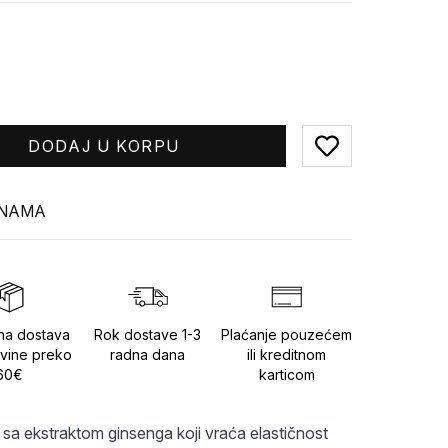
DODAJ U KORPU
Add to favorites
INAMA
na dostava
Rok dostave 1-3
Plaćanje pouzećem
vine preko
radna dana
ili kreditnom
60€
karticom
sa ekstraktom ginsenga koji vraća elastičnost 