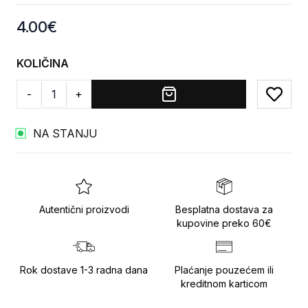
Product information
4.00
€
KOLIČINA
-
+
Add to
NA STANJU
Autentični proizvodi
Besplatna dostava za
kupovine preko 60€
Rok dostave 1-3 radna dana
Plaćanje pouzećem ili
kreditnom karticom