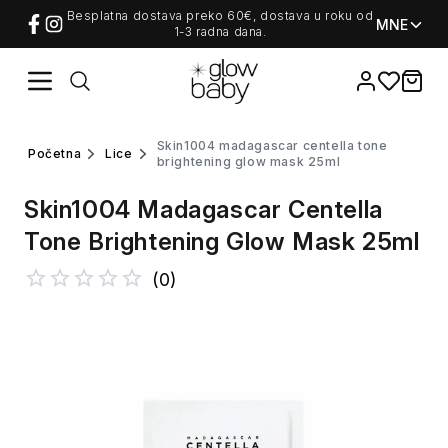
Besplatna dostava preko 60€, dostava u roku od
MNE
1-3 radna dana.
Favorites
items i
skin1004 madagascar centella tone
početna
lice
brightening glow mask 25ml
Skin1004 Madagascar Centella
Tone Brightening Glow Mask 25ml
(
0
)