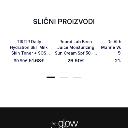
SLIČNI PROIZVODI
-15%
RASPRODATO
Favorite
Favorite
TIRTIR Daily
Round Lab Birch
Dr. Althea
Hydration SET Milk
Juice Moisturizing
Marine Wate
Skin Toner + SOS
Sun Cream Spf 50+ -
50ml
Otkaži pregled
Pošaljite pregled
Serum
50 Ml
51.68
€
26.90
€
21.90
60.80
€
Footer