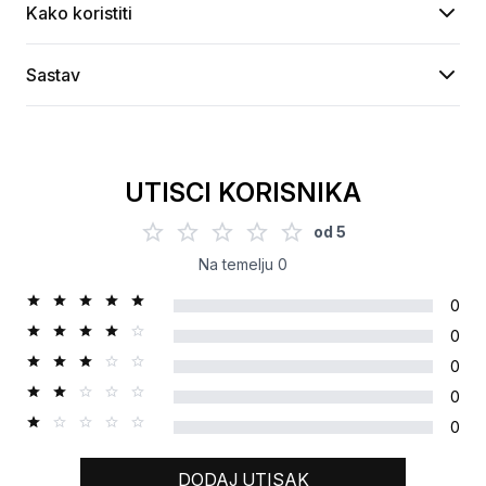
Kako koristiti
Sastav
UTISCI KORISNIKA
od
5
Na temelju
0
0
0
0
0
0
DODAJ UTISAK