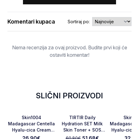
Komentari kupaca
Sortiraj po:
Ocjena
Nema recenzija za ovaj proizvod. Budite prvi koji će
ostaviti komentar!
SLIČNI PROIZVODI
-15%
Favorite
Favorite
Skin1004
TIRTIR Daily
Skin10
Madagascar Centella
Hydration SET Milk
Madagascar 
Hyalu-cica Cream
Skin Toner + SOS
Hyalu-cica W
Otkaži pregled
Pošaljite pregled
75ml
Serum
Sun Serum 
26.90
€
51.68
€
32.90
60.80
€