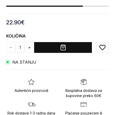
Product information
22.90
€
KOLIČINA
-
+
Add to
NA STANJU
Autentični proizvodi
Besplatna dostava za
kupovine preko 60€
Rok dostave 1-3 radna dana
Plaćanje pouzećem ili