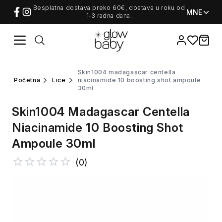
Besplatna dostava preko 60€, dostava u roku od
MNE
1-3 radna dana.
Favorites
items i
skin1004 madagascar centella
početna
lice
niacinamide 10 boosting shot ampoule
30ml
Skin1004 Madagascar Centella
Niacinamide 10 Boosting Shot
Ampoule 30ml
(
0
)