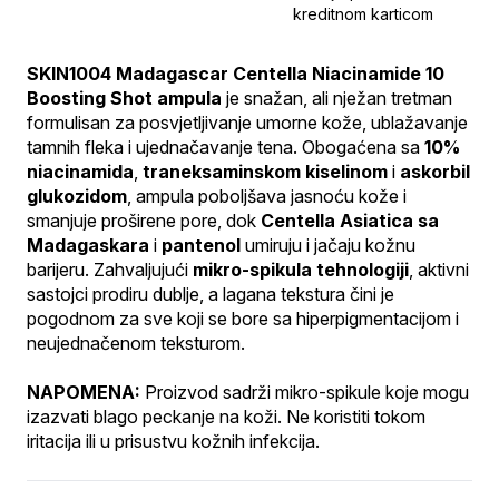
kreditnom karticom
SKIN1004 Madagascar Centella Niacinamide 10 
Boosting Shot ampula
 je snažan, ali nježan tretman 
formulisan za posvjetljivanje umorne kože, ublažavanje 
tamnih fleka i ujednačavanje tena. Obogaćena sa 
10% 
niacinamida
, 
traneksaminskom kiselinom
 i 
askorbil 
glukozidom
, ampula poboljšava jasnoću kože i 
smanjuje proširene pore, dok 
Centella Asiatica sa 
Madagaskara
 i 
pantenol
 umiruju i jačaju kožnu 
barijeru. Zahvaljujući 
mikro-spikula tehnologiji
, aktivni 
sastojci prodiru dublje, a lagana tekstura čini je 
pogodnom za sve koji se bore sa hiperpigmentacijom i 
neujednačenom teksturom.
NAPOMENA:
 Proizvod sadrži mikro-spikule koje mogu 
izazvati blago peckanje na koži. Ne koristiti tokom 
iritacija ili u prisustvu kožnih infekcija.