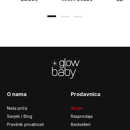
PA++++ 1
Footer
O nama
Prodavnica
Naša priča
Akcije
Savjeti / Blog
Rasprodaja
Pravilnik privatnosti
Bestselleri