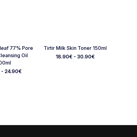
Favorite
Favorite
leaf 77% Pore
Tirtir Milk Skin Toner 150ml
Biodanc
leansing Oil
Rea
18.90€ - 30.90€
00ml
 - 24.90€