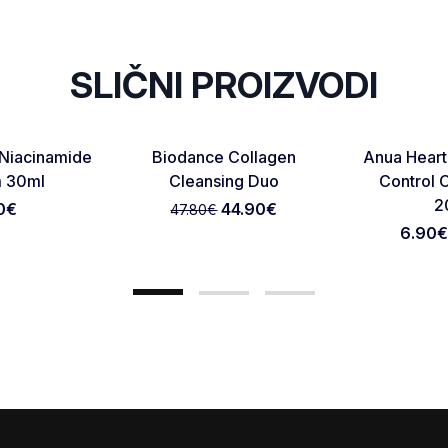
SLIČNI PROIZVODI
-6.06%
Favorite
Favorite
Niacinamide
Biodance Collagen
Anua Heart
Otkaži pregled
Pošaljite pregled
m 30ml
Cleansing Duo
Control C
2
0
€
44.90
€
47.80
€
6.90€