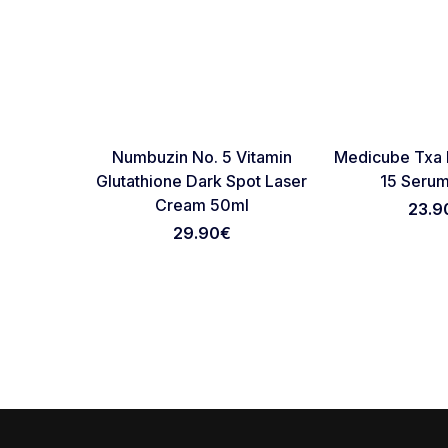
Favorite
Numbuzin No. 5 Vitamin
Medicube Txa 
Glutathione Dark Spot Laser
15 Seru
Cream 50ml
23.9
29.90
€
Footer