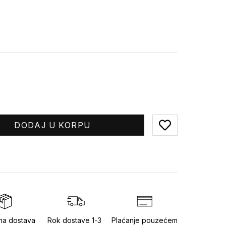
DODAJ U KORPU
Add to favorites
na dostava
Rok dostave 1-3
Plaćanje pouzećem