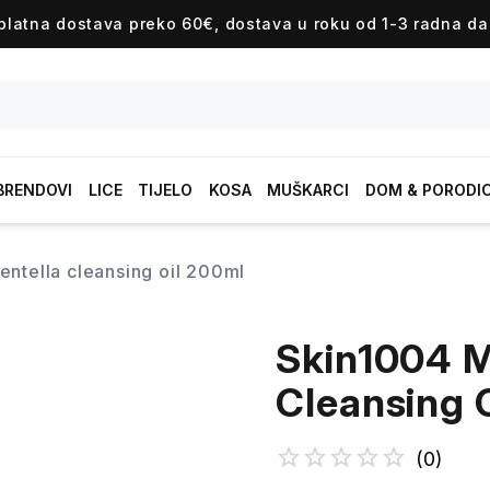
platna dostava preko 60€, dostava u roku od 1-3 radna da
BRENDOVI
LICE
TIJELO
KOSA
MUŠKARCI
DOM & PORODI
entella cleansing oil 200ml
Skin1004 M
Cleansing 
(
0
)