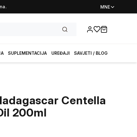
na.
MNE
Favorites
items in cart, vi
CA
SUPLEMENTACIJA
UREĐAJI
SAVJETI / BLOG
adagascar Centella
Oil 200ml