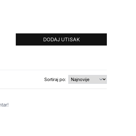
0
0
DODAJ UTISAK
0
0
0
Sortiraj po:
tar!