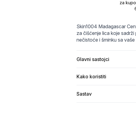
99f44151.jfif
trang-madagascar-centella-200ml-6.jpeg
eab8019682cdbb8dad9346fad8778bb2_wa70ewt
SKIN1004-Madagascar-Centella
za kupo
Skin1004 Madagascar Centell
za čišćenje lica koje sadrži 
nečistoće i šminku sa vaše
Glavni sastojci
Kako koristiti
Sastav