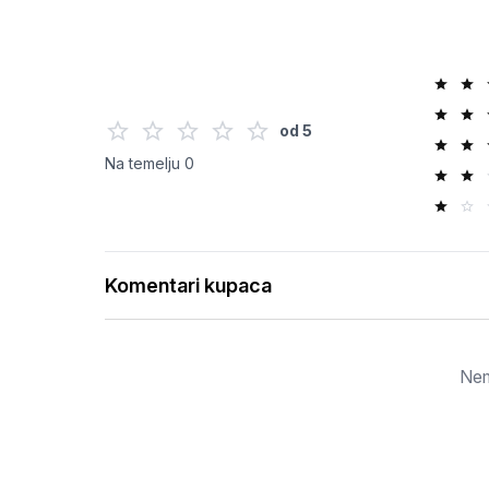
od
5
Na temelju
0
Komentari kupaca
Nem