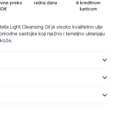
9_dcabcdddded5e3.webp
-Light-Cleansing-Oil7.webp
vine preko
radna dana
ili kreditnom
60€
karticom
a Light Cleansing Oil je visoko kvalitetno ulje 
prirodne sastojke koji nježno i temeljno uklanjaju 
 kože.