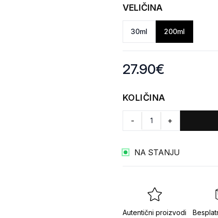
VELIČINA
30ml
200ml
Product information
27.90
€
KOLIČINA
-
+
NA STANJU
Autentični proizvodi
Besplat