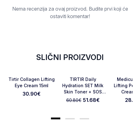
Nema recenzija za ovaj proizvod. Budite prvi koji će
ostaviti komentar!
SLIČNI PROIZVODI
-15%
Favorite
Favorite
Tirtir Collagen Lifting
TIRTIR Daily
Medicube
Eye Cream 15ml
Hydration SET Milk
Lifting Pept
Skin Toner + SOS
Cream 3
30.90
€
Otkaži pregled
Pošaljite pregled
Serum
51.68
€
28.90
60.80
€