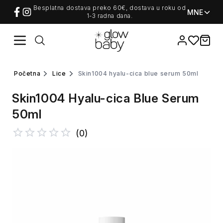
Besplatna dostava preko 60€, dostava u roku od
MNE
1-3 radna dana.
Favorites
items i
početna
lice
skin1004 hyalu-cica blue serum 50ml
Skin1004 Hyalu-cica Blue Serum
50ml
(
0
)