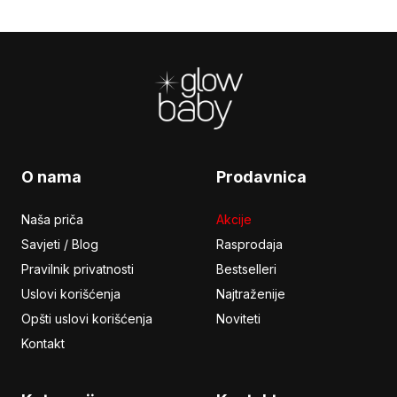
Footer
O nama
Prodavnica
Naša priča
Akcije
Savjeti / Blog
Rasprodaja
Pravilnik privatnosti
Bestselleri
Uslovi korišćenja
Najtraženije
Opšti uslovi korišćenja
Noviteti
Kontakt