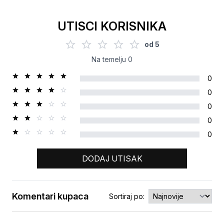
UTISCI KORISNIKA
od
5
Na temelju
0
0
0
0
0
0
DODAJ UTISAK
Komentari kupaca
Sortiraj po:
Ocjena