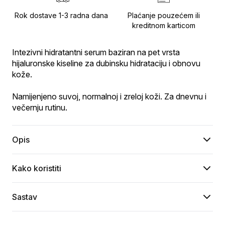
Rok dostave 1-3 radna dana
Plaćanje pouzećem ili
kreditnom karticom
Intezivni hidratantni serum baziran na pet vrsta 
hijaluronske kiseline za dubinsku hidrataciju i obnovu 
kože.
Namijenjeno suvoj, normalnoj i zreloj koži. Za dnevnu i 
večernju rutinu.
Opis
Kako koristiti
Sastav