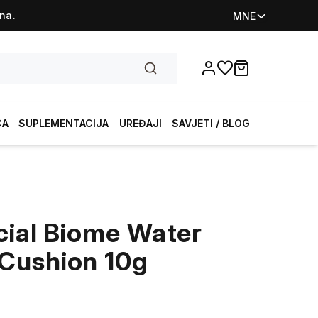
na.
MNE
Favorites
items in cart, vi
CA
SUPLEMENTACIJA
UREĐAJI
SAVJETI / BLOG
acial Biome Water
Cushion 10g