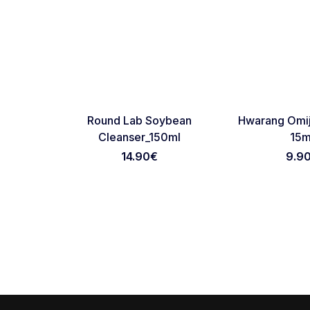
NOVO
NOVO
Favorite
Round Lab Soybean
Hwarang Omij
Cleanser_150ml
15m
14.90
€
9.9
Footer