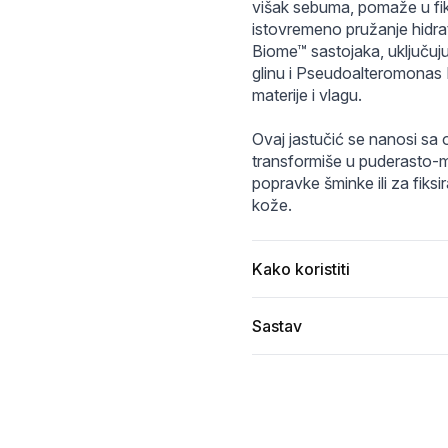
201-23010-dlp78apvstlv0c.webp
XXL_p0188698189.webp
višak sebuma, pomaže u fiks
istovremeno pružanje hidrat
Biome™ sastojaka, uključuju
glinu i Pseudoalteromonas Fe
materije i vlagu.
Ovaj jastučić se nanosi sa 
transformiše u puderasto-ma
popravke šminke ili za fiksir
kože.
Kako koristiti
Sastav