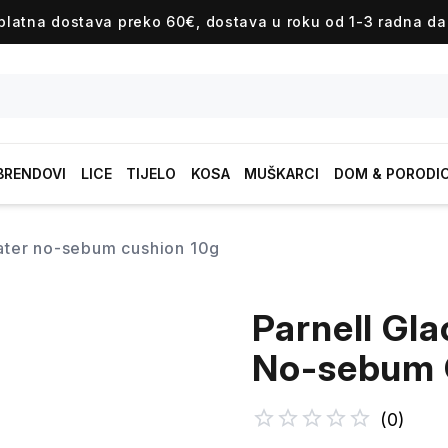
platna dostava preko 60€, dostava u roku od 1-3 radna da
BRENDOVI
LICE
TIJELO
KOSA
MUŠKARCI
DOM & PORODI
 water no-sebum cushion 10g
Parnell Gl
No-sebum 
(
0
)