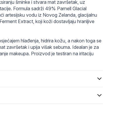
iranju šminke i stvara mat završetak, uz 
acije. Formula sadrži 49% Parnell Glacial 
ći artesijsku vodu iz Novog Zelanda, glacijalnu 
rment Extract, koji koži dostavljaju hranljive 
osjećajem hlađenja, hidrira kožu, a nakon toga se 
t završetak i upija višak sebuma. Idealan je za 
anje makeupa. Proizvod je testiran na iritaciju 