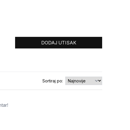
0
0
DODAJ UTISAK
0
0
0
Sortiraj po:
tar!