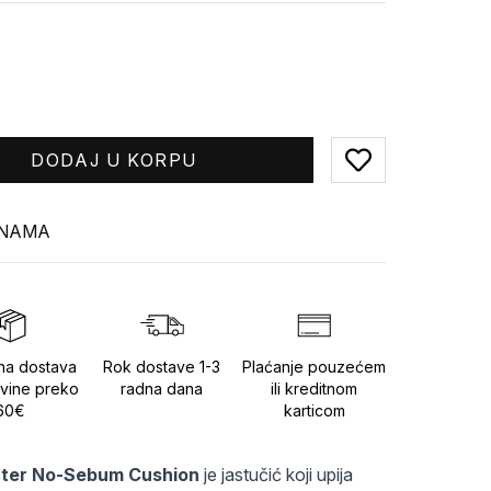
DODAJ U KORPU
Add to favorites
INAMA
na dostava
Rok dostave 1-3
Plaćanje pouzećem
vine preko
radna dana
ili kreditnom
60€
karticom
Water No-Sebum Cushion
 je jastučić koji upija 