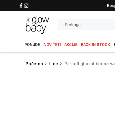
Bes
Search
PONUDE
NOVITETI
AKCIJE
BACK IN STOCK
početna
lice
parnell glacial biome