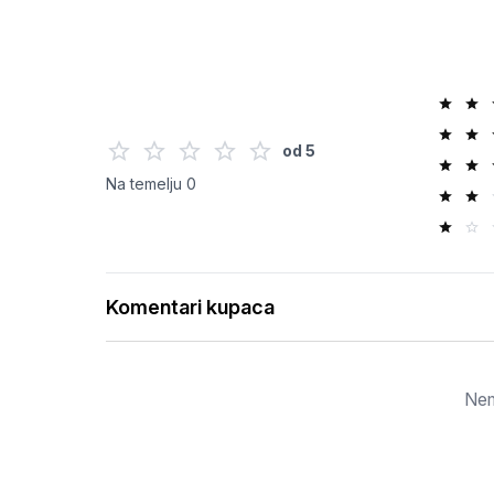
od
5
Na temelju
0
Komentari kupaca
Nem