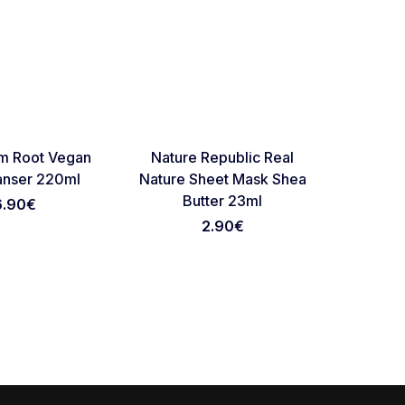
NOVO
NOVO
Favorite
Favorite
am Root Vegan
Nature Republic Real
Natur
anser 220ml
Nature Sheet Mask Shea
Nature
Butter 23ml
6.90
€
2.90
€