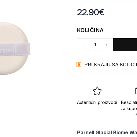
Product information
22.90
€
KOLIČINA
-
+
PRI KRAJU SA KOLIC
Autentični proizvodi
Besplat
za kupo
Parnell Glacial Biome 