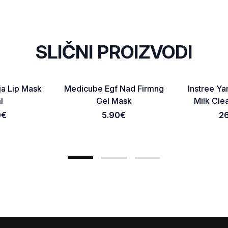
SLIČNI PROIZVODI
NOVO
NOVO
Favorite
Favorite
a Lip Mask
Medicube Egf Nad Firmng
Instree Y
Otkaži pregled
Pošaljite pregled
l
Gel Mask
Milk Cle
0
€
5.90
€
2