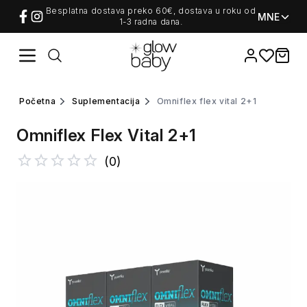
Besplatna dostava preko 60€, dostava u roku od
MNE
1-3 radna dana.
Favorites
items i
početna
suplementacija
omniflex flex vital 2+1
Omniflex Flex Vital 2+1
(
0
)