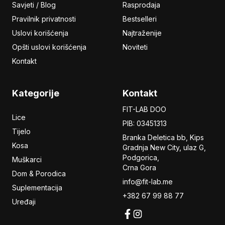
Savjeti / Blog
Rasprodaja
Pravilnik privatnosti
Bestselleri
Uslovi korišćenja
Najtraženije
Opšti uslovi korišćenja
Noviteti
Kontakt
Kategorije
Kontakt
FIT-LAB DOO
Lice
PIB: 03451313
Tijelo
Branka Deletica bb, Kips
Kosa
Gradnja New City,
ulaz
G,
Podgorica,
Muškarci
Crna Gora
Dom & Porodica
info@fit-lab.me
Suplementacija
+382 67 99 88 77
Uređaji