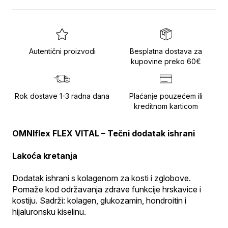
Autentični proizvodi
Besplatna dostava za
kupovine preko 60€
Rok dostave 1-3 radna dana
Plaćanje pouzećem ili
kreditnom karticom
OMNIflex FLEX VITAL – Tečni dodatak ishrani
Lakoća kretanja
Dodatak ishrani s kolagenom za kosti i zglobove. 
Pomaže kod održavanja zdrave funkcije hrskavice i 
kostiju. Sadrži: kolagen, glukozamin, hondroitin i 
hijaluronsku kiselinu.