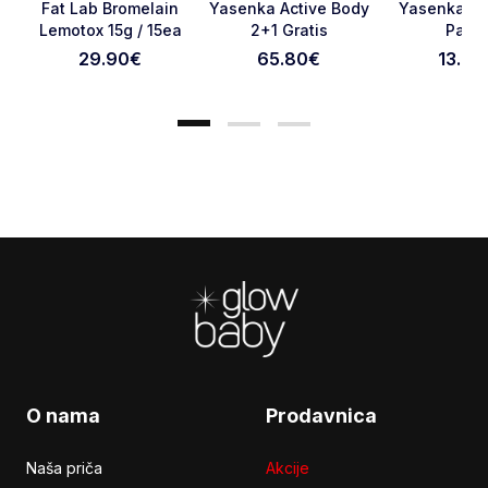
Favorite
Favorite
Fat Lab Bromelain
Yasenka Active Body
Yasenka Bo
BESPLATNA
DOSTAVA
Lemotox 15g / 15ea
2+1 Gratis
Pake
29.90
€
65.80
€
13.90
Otkaži pregled
Pošaljite pregled
Footer
O nama
Prodavnica
Naša priča
Akcije