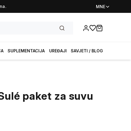
na.
MNE
Favorites
items in cart, vi
CA
SUPLEMENTACIJA
UREĐAJI
SAVJETI / BLOG
Sulé paket za suvu