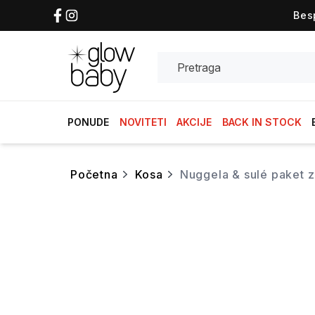
Bes
Search
PONUDE
NOVITETI
AKCIJE
BACK IN STOCK
početna
kosa
nuggela & sulé paket 