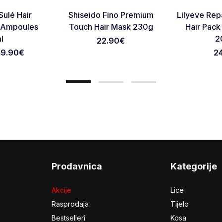
Favorite
Favorite
Sulé Hair
Shiseido Fino Premium
Lilyeve Repa
Otkaži pregled
Pošaljite pregled
 Ampoules
Touch Hair Mask 230g
Hair Pack
l
2
22.90
€
49.90€
2
Prodavnica
Kategorije
Akcije
Lice
Rasprodaja
Tijelo
Bestselleri
Kosa