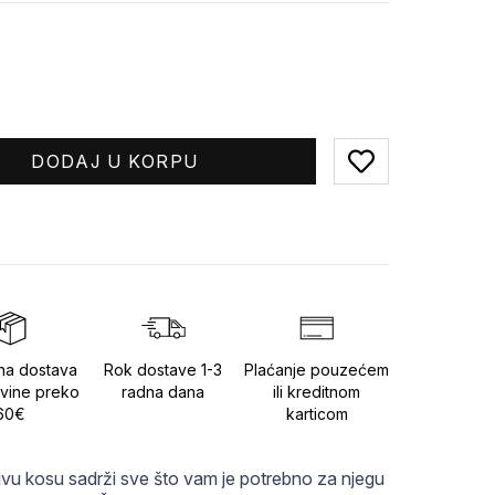
DODAJ U KORPU
Add to favorites
na dostava
Rok dostave 1-3
Plaćanje pouzećem
vine preko
radna dana
ili kreditnom
60€
karticom
vu kosu sadrži sve što vam je potrebno za njegu 