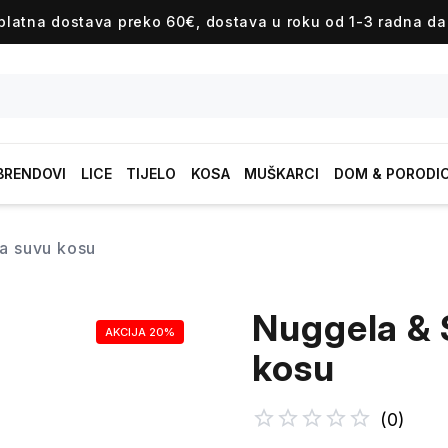
platna dostava preko 60€, dostava u roku od 1-3 radna da
BRENDOVI
LICE
TIJELO
KOSA
MUŠKARCI
DOM & PORODI
za suvu kosu
Nuggela & 
AKCIJA 20%
kosu
(
0
)