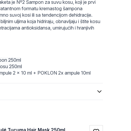
eta je Nº2 Šampon za suvu kosu, koji je prvi 
idratantnom formatu kremastog šampona 
no suvoj kosi ili sa tendencijom dehidracije. 
jnim uljima koja hidriraju, obnavljaju i štite kosu 
racijama antioksidansa, umirujućih i hranjivih 
mpon 250ml
osu 250ml
ampule 2 x 10 ml + POKLON 2x ampule 10ml
ulé Tucuma Hair Mask 250ml