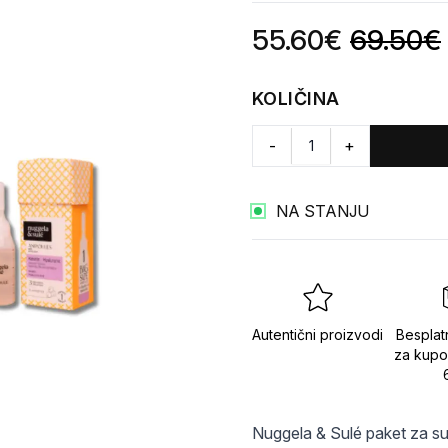
Product information
55.60
€
69.50
€
KOLIČINA
-
+
NA STANJU
Autentični proizvodi
Besplat
za kupo
Nuggela & Sulé paket za su