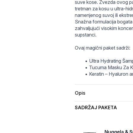
suve kose. Zvezda ovog pak
tretman za kosu u ultra-h
namenjenog suvoj ili ekstrem
Snažna formulacija bogata bil
zahvaljujući visokim koncent
supstanci.
Ovaj magični paket sadrži:
Ultra Hydrating Ša
Tucuma Masku Za K
Keratin – Hyaluron 
Opis
SADRŽAJ PAKETA
Nuggela & S