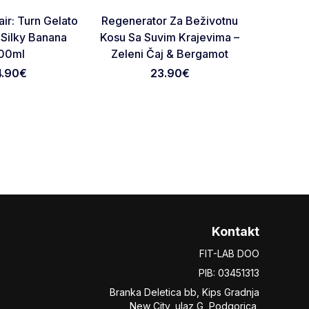
Favorite
Favorite
ir: Turn Gelato
Regenerator Za Beživotnu
Regene
 Silky Banana
Kosu Sa Suvim Krajevima –
Masn
00ml
Zeleni Čaj & Bergamot
4.90
€
23.90
€
Kontakt
FIT-LAB DOO
PIB: 03451313
Branka Deletica bb, Kips Gradnja
New City,
ulaz
G, Podgorica,