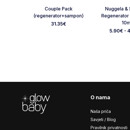
Favorite
Couple Pack
Nuggela & 
(regenerator+sampon)
Regenerator
10m
31.35
€
5.90€ - 
Footer
O nama
Naša priča
Savjeti / Blog
Pravilnik privatnosti