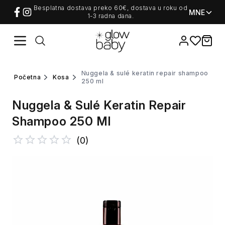
Besplatna dostava preko 60€, dostava u roku od
MNE
1-3 radna dana.
Favorites
items i
nuggela & sulé keratin repair shampoo
početna
kosa
250 ml
Nuggela & Sulé Keratin Repair
Shampoo 250 Ml
(
0
)