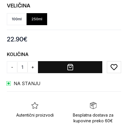
VELIČINA
100ml
250ml
Product information
22.90
€
KOLIČINA
-
+
Add to
NA STANJU
Autentični proizvodi
Besplatna dostava za
kupovine preko 60€