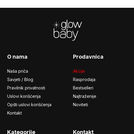
Footer
O nama
Prodavnica
Naša priča
Akcije
Savjeti / Blog
Rasprodaja
Pravilnik privatnosti
Bestselleri
Uslovi korišćenja
Najtraženije
Opšti uslovi korišćenja
Noviteti
Kontakt
Kategorije
Kontakt