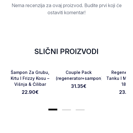
Nema recenzija za ovaj proizvod. Budite prvi koji će
ostaviti komentar!
SLIČNI PROIZVODI
RASPRODATO
RASPRODATO
Favorite
Favorite
Šampon Za Grubu,
Couple Pack
Regenerat
Krtu I Frizzy Kosu –
(regenerator+sampon)
Tanku I Mas
Višnja & Ćilibar
180m
31.35
€
Otkaži pregled
Pošaljite pregled
22.90
€
23.90