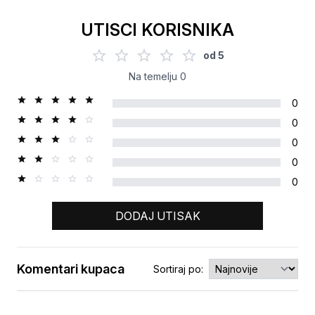
UTISCI KORISNIKA
od
5
Na temelju
0
0
0
0
0
0
DODAJ UTISAK
Komentari kupaca
Sortiraj po:
Ocjena