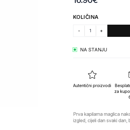
16.90
€
KOLIČINA
-
+
NA STANJU
Autentični proizvodi
Besplat
za kupo
Prva kapilarna maglica nako
izgled, cijeli dan svaki dan,