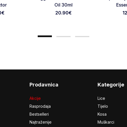
Otkaži pregled
Pošaljite pregled
ctor
Oil 30ml
Esse
0
€
20.90
€
1
Prodavnica
Kategorije
Akcije
Lice
Rasprodaja
Tijelo
Bestselleri
Kosa
Najtraženije
Muškarci