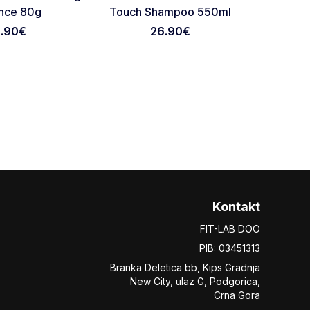
nce 80g
Touch Shampoo 550ml
Shamp
2.90
€
26.90
€
10.
Kontakt
FIT-LAB DOO
PIB: 03451313
Branka Deletica bb, Kips Gradnja
New City,
ulaz
G, Podgorica,
Crna Gora