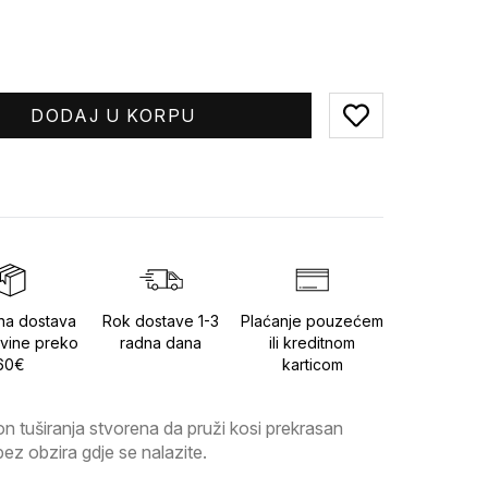
DODAJ U KORPU
Add to favorites
na dostava
Rok dostave 1-3
Plaćanje pouzećem
vine preko
radna dana
ili kreditnom
60€
karticom
n tuširanja stvorena da pruži kosi prekrasan 
 bez obzira gdje se nalazite.