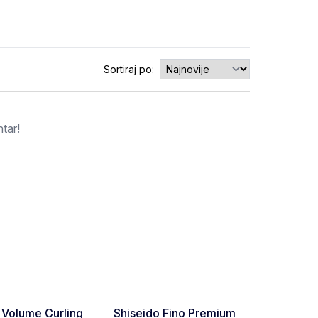
0
0
Sortiraj po:
tar!
Favorite
Favorite
 Volume Curling
Shiseido Fino Premium
Nugg