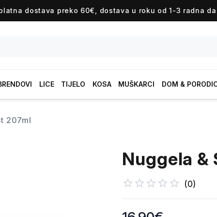
platna dostava preko 60€, dostava u roku od 1-3 radna da
BRENDOVI
LICE
TIJELO
KOSA
MUŠKARCI
DOM & PORODI
st 207ml
Nuggela & 
(
0
)
Product information