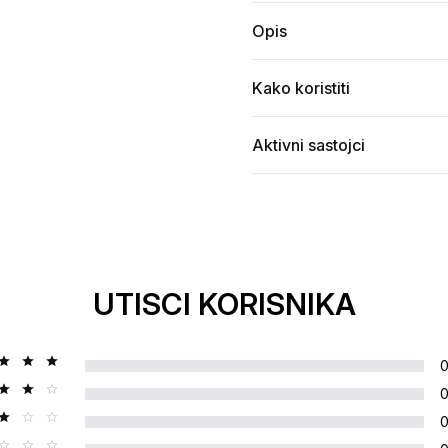
t.webp
ST-MODEL-1024x1024.webp
Opis
Kako koristiti
Aktivni sastojci
UTISCI KORISNIKA