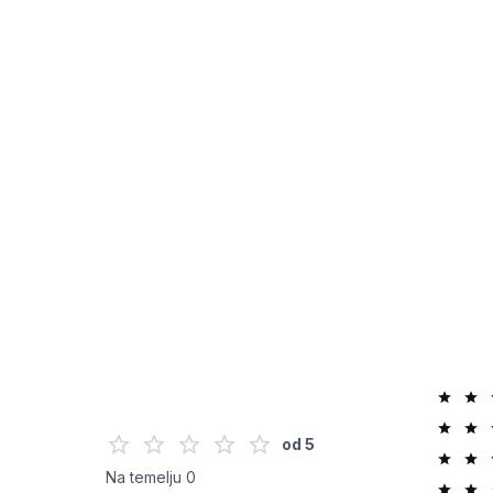
Untitled design - 2025-05-06T183426.887.png
8437014761610_3_Hair-Mis
HAIR-MI
od
5
Na temelju
0