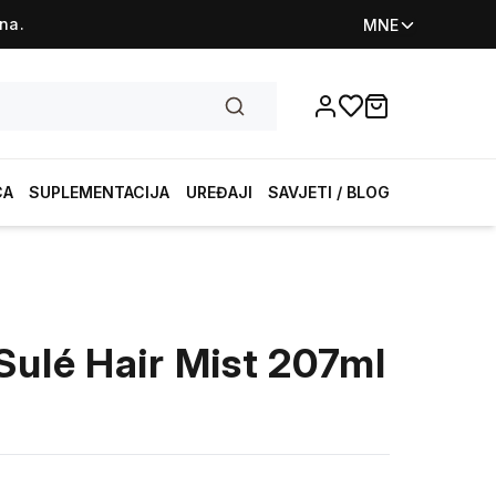
na.
MNE
Favorites
items in cart, vi
CA
SUPLEMENTACIJA
UREĐAJI
SAVJETI / BLOG
Sulé Hair Mist 207ml