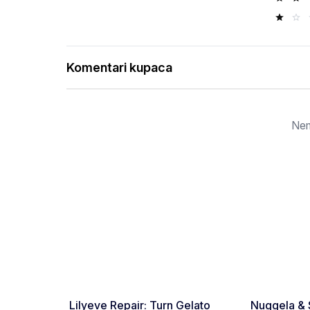
Komentari kupaca
Nem
Favorite
Lilyeve Repair: Turn Gelato
Nuggela & 