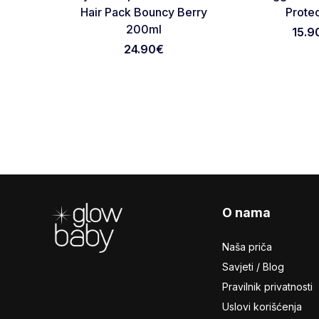
Hair Pack Bouncy Berry
Prote
200ml
15.9
24.90
€
Footer
O nama
Naša priča
Savjeti / Blog
Pravilnik privatnosti
Uslovi korišćenja