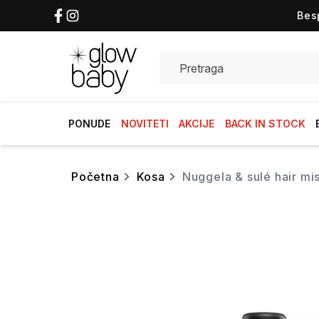
Bes
Search
PONUDE
NOVITETI
AKCIJE
BACK IN STOCK
početna
kosa
nuggela & sulé hair mi