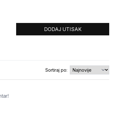
0
0
DODAJ UTISAK
0
0
0
Sortiraj po:
tar!