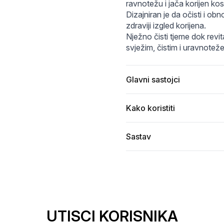
-con-cafeina-4-92633.jpg
-root-biome-champu-con-cafeina-2-92633.jpg
caff1766043336610ae6468c31ded.jpg
ravnotežu i jača korijen kos
Dizajniran je da očisti i o
zdraviji izgled korijena.
Nježno čisti tjeme dok revit
svježim, čistim i uravnote
Glavni sastojci
Kako koristiti
Sastav
UTISCI KORISNIKA