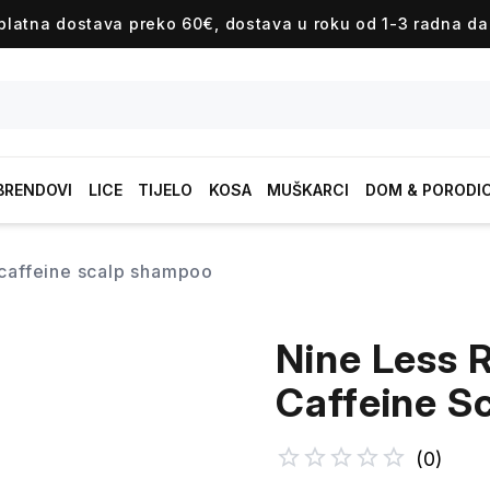
platna dostava preko 60€, dostava u roku od 1-3 radna da
BRENDOVI
LICE
TIJELO
KOSA
MUŠKARCI
DOM & PORODI
 caffeine scalp shampoo
Nine Less 
Caffeine S
(
0
)