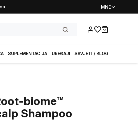
na.
MNE
Favorites
items in cart, vi
CA
SUPLEMENTACIJA
UREĐAJI
SAVJETI / BLOG
Root-biome™
calp Shampoo