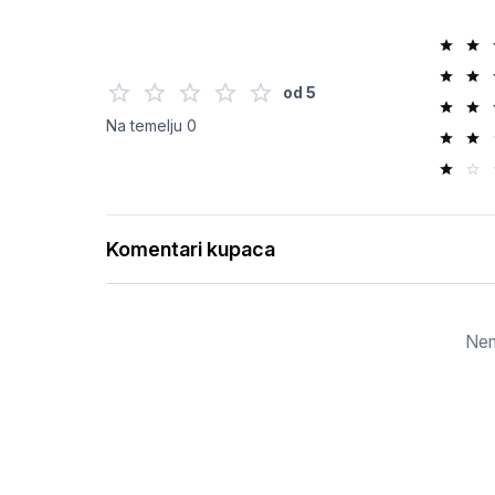
od
5
Na temelju
0
Komentari kupaca
Nem