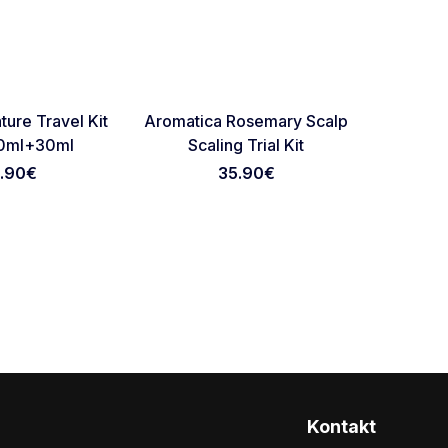
RASPRO
Favorite
Favorite
ure Travel Kit
Aromatica Rosemary Scalp
Regener
0ml+30ml
Scaling Trial Kit
Kosu Sa 
Zeleni
1.90
€
35.90
€
Kontakt