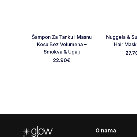
RASPRODATO
Favorite
Šampon Za Tanku I Masnu
Nuggela & S
Kosu Bez Volumena –
Hair Mas
Smokva & Ugalj
27.7
22.90
€
Footer
O nama