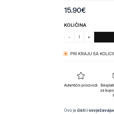
Product information
15.90
€
KOLIČINA
-
+
PRI KRAJU SA KOLIC
Autentični proizvodi
Besplat
za kupo
Ovo je 
čisti i osvježavaj