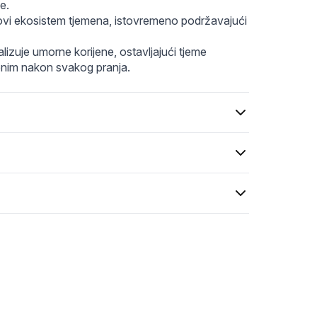
e.
bnovi ekosistem tjemena, istovremeno podržavajući 
alizuje umorne korijene, ostavljajući tjeme 
ženim nakon svakog pranja.