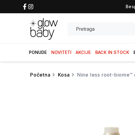
Bes
Search
PONUDE
NOVITETI
AKCIJE
BACK IN STOCK
početna
kosa
nine less root-biome™