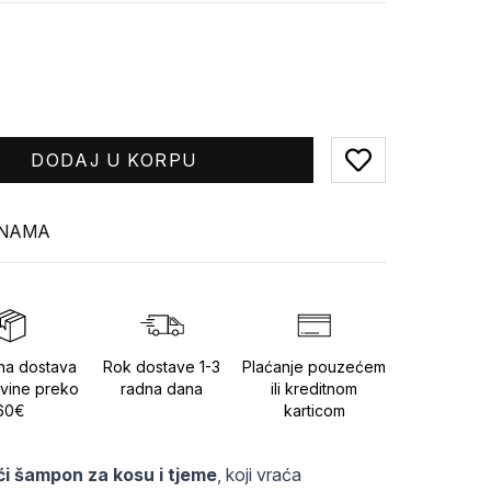
DODAJ U KORPU
Add to favorites
INAMA
na dostava
Rok dostave 1-3
Plaćanje pouzećem
vine preko
radna dana
ili kreditnom
60€
karticom
ući šampon za kosu i tjeme
, koji vraća 