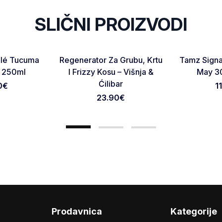
SLIČNI PROIZVODI
RASPRODATO
Favorite
Favorite
ulé Tucuma
Regenerator Za Grubu, Krtu
Tamz Signat
Otkaži pregled
Pošaljite pregled
k 250ml
I Frizzy Kosu – Višnja &
May 3
Ćilibar
0
€
1
23.90
€
Prodavnica
Kategorije