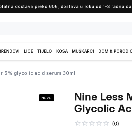
platna dostava preko 60€, dostava u roku od 1-3 radna da
BRENDOVI
LICE
TIJELO
KOSA
MUŠKARCI
DOM & PORODI
ear 5% glycolic acid serum 30ml
Nine Less 
NOVO
Glycolic A
(
0
)