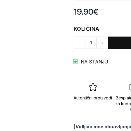
Product information
19.90
€
KOLIČINA
-
+
NA STANJU
Autentični proizvodi
Besplat
za kupo
[Vidljiva moć obnavljanj