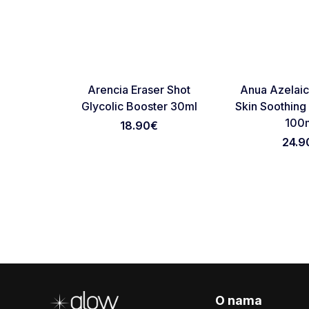
NOVO
Favorite
Arencia Eraser Shot
Anua Azelaic
Glycolic Booster 30ml
Skin Soothing
100
18.90
€
24.9
Footer
O nama