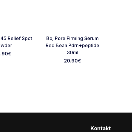
NOVO
NOVO
Favorite
Favorite
345 Relief Spot
Boj Pore Firming Serum
Abib C
owder
Red Bean Pdrn+peptide
7.3
30ml
3.90
€
20.90
€
Kontakt