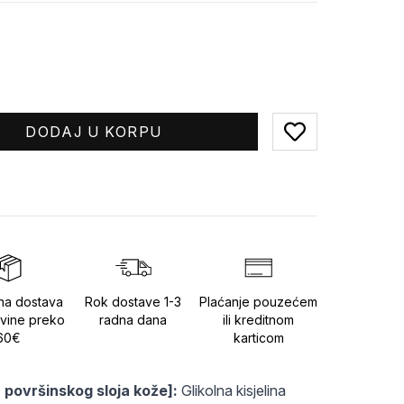
DODAJ U KORPU
Add to favorites
na dostava
Rok dostave 1-3
Plaćanje pouzećem
vine preko
radna dana
ili kreditnom
60€
karticom
a površinskog sloja kože]:
 Glikolna kisjelina 