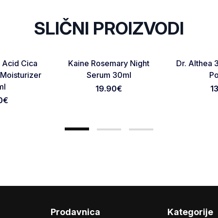
SLIČNI PROIZVODI
NOVO
Favorite
Favorite
 Acid Cica
Kaine Rosemary Night
Dr. Althea 
Otkaži pregled
Pošaljite pregled
 Moisturizer
Serum 30ml
P
ml
19.90
€
1
0
€
Prodavnica
Kategorije