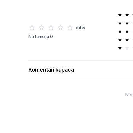
od
5
Na temelju
0
Komentari kupaca
Nem