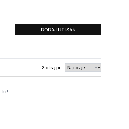
0
0
DODAJ UTISAK
0
0
0
Sortiraj po:
tar!