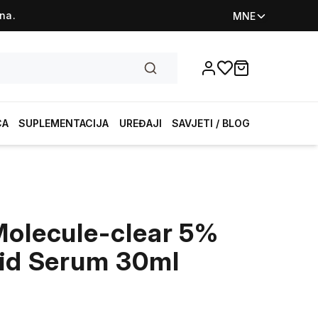
na.
MNE
Favorites
items in cart, vi
CA
SUPLEMENTACIJA
UREĐAJI
SAVJETI / BLOG
Molecule-clear 5%
cid Serum 30ml