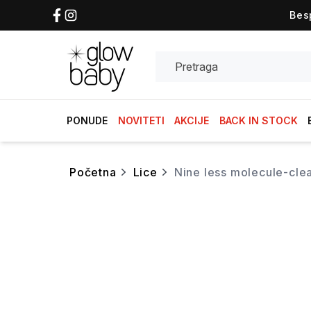
Bes
Search
PONUDE
NOVITETI
AKCIJE
BACK IN STOCK
početna
lice
nine less molecule-cl