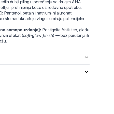
61-7de2-48e7-85e7-e34a4c5140f2.webp
edila dublji piling u poređenju sa drugim AHA 
jetliju i prefinjeniju kožu uz redovnu upotrebu.
]:
 Pantenol, betain i natrijum-hijaluronat 
ako što nadoknađuju vlagu i umiruju potencijalnu 
puna samopouzdanja]:
 Postignite čistiji ten, glađu 
vršni efekat (
soft-glow finish
) — bez perutanja ili 
ožu.