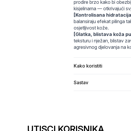
_-Glycolic-Acid-Serum3-sentisenti_1024x1024_2x_897cc2
7.webp
Molecule-Clear_5_Glycolic_Acid_Serum_1.webp
prodire brzo kako bi obezbij
kisjelinama — otkrivajući sv
[Kontrolisana hidratacija
balansiraju efekat pilinga t
osjetljivost kože.
[Glatka, blistava koža 
teksturu i nježan, blistav za
agresivnog djelovanja na k
Kako koristiti
Sastav
UTISCI KORISNIKA