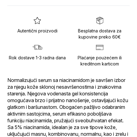
Autentični proizvodi
Besplatna dostava za
kupovine preko 60€
Rok dostave 1-3 radna dana
Plaćanje pouzećem ili
kreditnom karticom
Normalizujući serum sa niacinamidom je savršen izbor 
za njegu kože sklonoj nesavršenostima i znakovima 
starenja. Njegova vodenasta gel konsistencija 
omogućava brzo i prijatno nanošenje, ostavljajući kožu 
glatkom i baršunastom. Obogaćen pažljivo odabranim 
aktivnim sastojcima, serum efikasno poboljšava 
funkciju niacinamida, pružajući sveobuhvatan efekat. 
Sa 5% niacinamida, idealan je za sve tipove kože, 
uključujući masnu, kombinovanu, normalnu, kao i zrelu i 