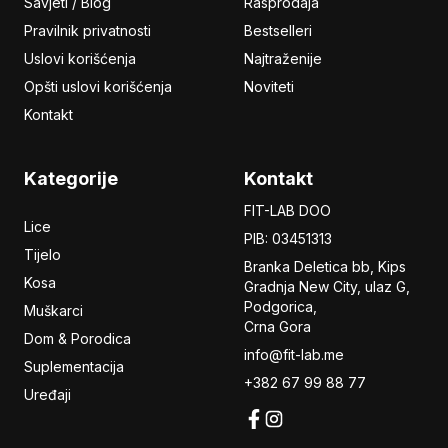
Savjeti / Blog
Rasprodaja
Pravilnik privatnosti
Bestselleri
Uslovi korišćenja
Najtraženije
Opšti uslovi korišćenja
Noviteti
Kontakt
Kategorije
Kontakt
FIT-LAB DOO
Lice
PIB: 03451313
Tijelo
Branka Deletica bb, Kips
Kosa
Gradnja New City,
ulaz
G,
Podgorica,
Muškarci
Crna Gora
Dom & Porodica
info@fit-lab.me
Suplementacija
+382 67 99 88 77
Uređaji