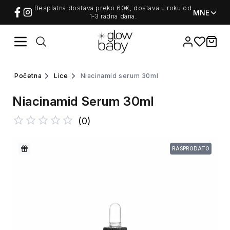
Besplatna dostava preko 60€, dostava u roku od
MNE
1-3 radna dana.
Favorites
items i
početna
lice
niacinamid serum 30ml
Niacinamid Serum 30ml
(
0
)
RASPRODATO