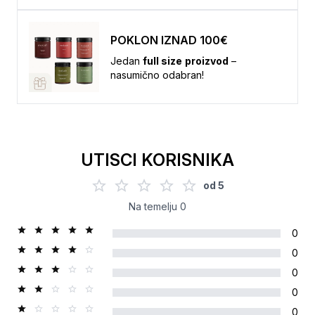
POKLON IZNAD 100€
Jedan
full size
proizvod
–
nasumično odabran!
UTISCI KORISNIKA
od
5
Na temelju
0
0
0
0
0
0