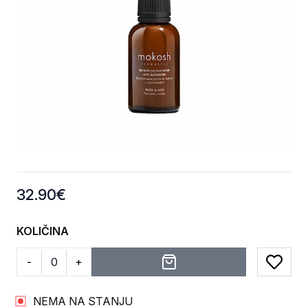
Product information
32.90
€
KOLIČINA
-
+
Add to
NEMA NA STANJU