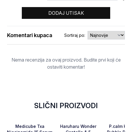
DODAJ UTISAK
Komentari kupaca
Sortiraj po:
Ocjena
Nema recenzija za ovaj proizvod. Budite prvi koji će
ostaviti komentar!
SLIČNI PROIZVODI
Favorite
Favorite
Medicube Txa
Haruharu Wonder
P.calm Holy