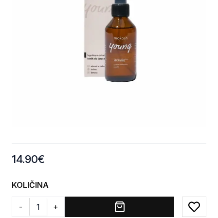
Product information
14.90
€
KOLIČINA
-
+
Add to