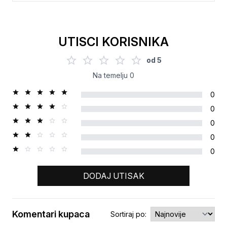
UTISCI KORISNIKA
od
5
Na temelju
0
0
0
0
0
0
DODAJ UTISAK
Komentari kupaca
Sortiraj po: