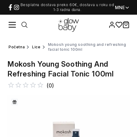
Besplatna dostava preko 60€, dostava u roku od
MNE
1-3 radna dana.
Favorites
items i
mokosh young soothing and refreshing
početna
lice
facial tonic 100ml
Mokosh Young Soothing And
Refreshing Facial Tonic 100ml
(
0
)