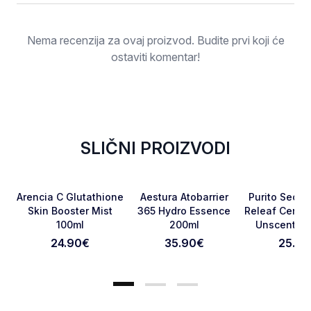
Ocjena
Nema recenzija za ovaj proizvod. Budite prvi koji će
ostaviti komentar!
SLIČNI PROIZVODI
NOVO
RASPRODATO
NOVO
Favorite
Favorite
Arencia C Glutathione
Aestura Atobarrier
Purito Seoul
Skin Booster Mist
365 Hydro Essence
Releaf Centel
100ml
200ml
Unscented
Otkaži pregled
Pošaljite pregled
24.90
€
35.90
€
25.90