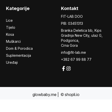
Kategorije
Kontakt
FIT-LAB DOO
Lice
PIB: 03451313
Tijelo
Branka Deletica bb, Kips
Kosa
Gradnja New City,
ulaz
G,
Podgorica,
Muškarci
Crna Gora
Dom & Porodica
info@fit-lab.me
Suplementacija
+382 67 99 88 77
Uređaji
glowbaby.me
|
shopli.io