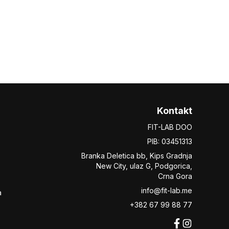
Kontakt
FIT-LAB DOO
PIB: 03451313
Branka Deletica bb, Kips Gradnja
New City,
ulaz
G, Podgorica,
Crna Gora
info@fit-lab.me
a
+382 67 99 88 77