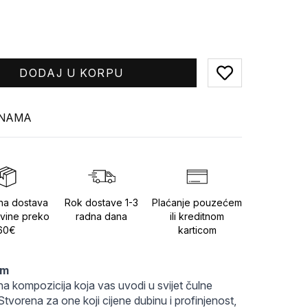
DODAJ U KORPU
Add to favorites
INAMA
na dostava
Rok dostave 1-3
Plaćanje pouzećem
vine preko
radna dana
ili kreditnom
60€
karticom
um
sna kompozicija koja vas uvodi u svijet čulne 
Stvorena za one koji cijene dubinu i profinjenost, 