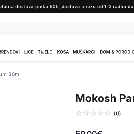
platna dostava preko 60€, dostava u roku od 1-3 radna da
BRENDOVI
LICE
TIJELO
KOSA
MUŠKARCI
DOM & PORODI
tum 30ml
Mokosh Pa
(
0
)
Product information