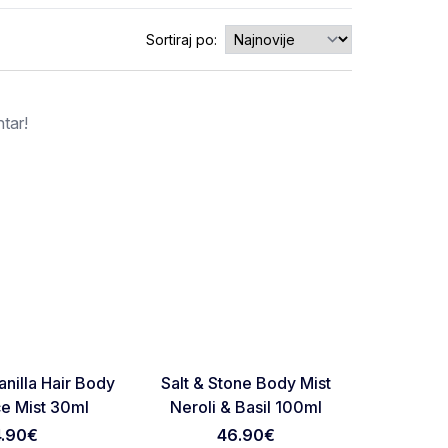
Sortiraj po:
tar!
RASPRO
Favorite
Favorite
nilla Hair Body
Salt & Stone Body Mist
Salt &
e Mist 30ml
Neroli & Basil 100ml
Saffro
4.90
€
46.90
€