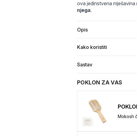
irratum_02.jpg
mokosh_mirratum_01.jpg
ova jedinstvena mješavina m
njega
.
Opis
Kako koristiti
Sastav
POKLON ZA VAS
POKLO
Mokosh č