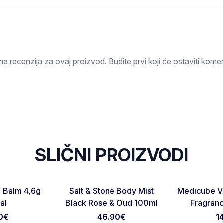
Ocjena
a recenzija za ovaj proizvod. Budite prvi koji će ostaviti komen
SLIČNI PROIZVODI
NOVO
Favorite
Favorite
 Balm 4,6g
Salt & Stone Body Mist
Medicube Va
Otkaži pregled
Pošaljite pregled
al
Black Rose & Oud 100ml
Fragranc
0
€
46.90
€
1