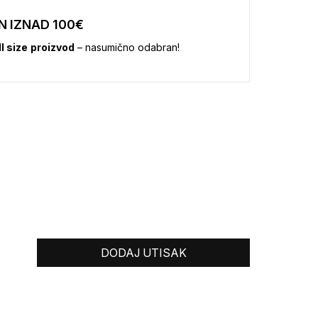
N IZNAD 100€
ll size
proizvod
– nasumično odabran!
0
0
DODAJ UTISAK
0
0
0