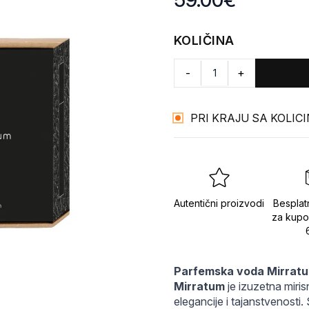
59.00
€
KOLIČINA
-
+
PRI KRAJU SA KOLIC
Autentični proizvodi
Besplat
za kupo
Parfemska voda Mirrat
Mirratum
 je izuzetna miri
elegancije i tajanstvenosti. 