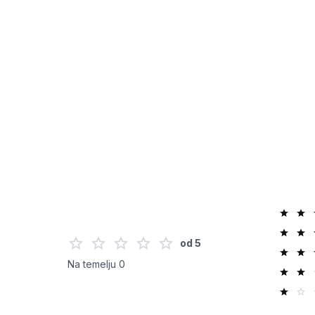
od
5
Na temelju
0