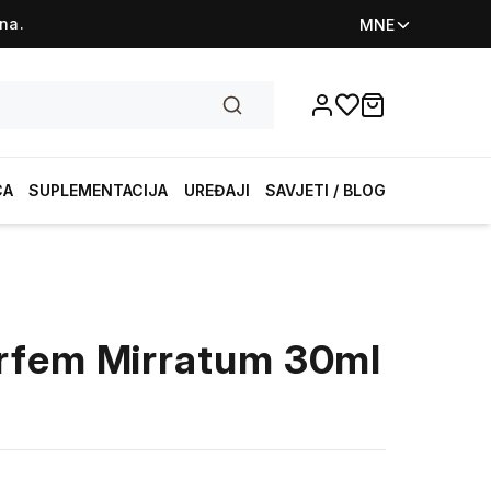
na.
MNE
Favorites
items in cart, vi
CA
SUPLEMENTACIJA
UREĐAJI
SAVJETI / BLOG
rfem Mirratum 30ml