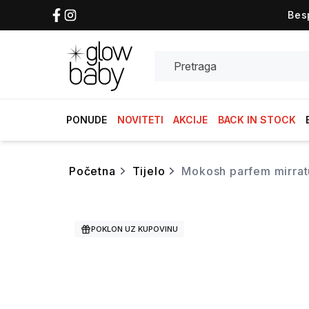
Bes
Search
PONUDE
NOVITETI
AKCIJE
BACK IN STOCK
početna
tijelo
mokosh parfem mirra
POKLON UZ KUPOVINU