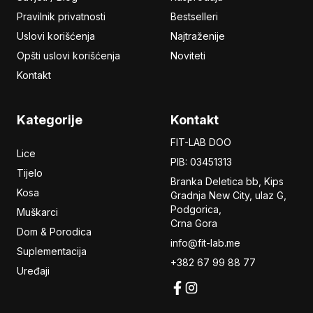
Pravilnik privatnosti
Bestselleri
Uslovi korišćenja
Najtraženije
Opšti uslovi korišćenja
Noviteti
Kontakt
Kategorije
Kontakt
FIT-LAB DOO
Lice
PIB: 03451313
Tijelo
Branka Deletica bb, Kips
Kosa
Gradnja New City,
ulaz
G,
Podgorica,
Muškarci
Crna Gora
Dom & Porodica
info@fit-lab.me
Suplementacija
+382 67 99 88 77
Uređaji