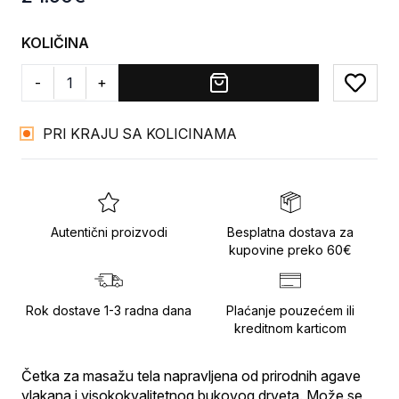
KOLIČINA
-
+
Add to
PRI KRAJU SA KOLICINAMA
Autentični proizvodi
Besplatna dostava za
kupovine preko 60€
Rok dostave 1-3 radna dana
Plaćanje pouzećem ili
kreditnom karticom
Četka za masažu tela napravljena od prirodnih agave 
vlakana i visokokvalitetnog bukovog drveta. Može se 