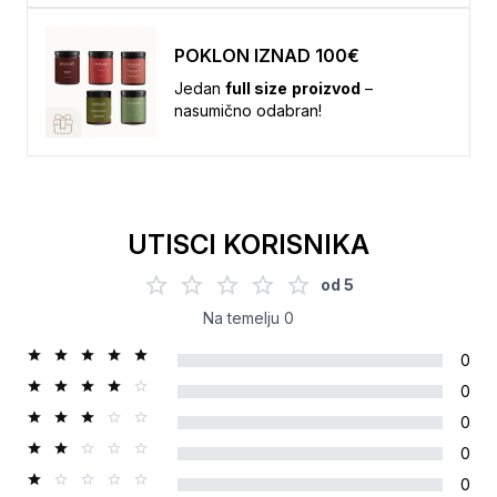
POKLON IZNAD 100€
Jedan
full size
proizvod
–
nasumično odabran!
UTISCI KORISNIKA
od
5
Na temelju
0
0
0
0
0
0