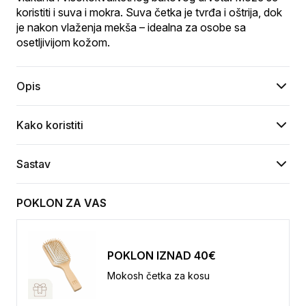
koristiti i suva i mokra. Suva četka je tvrđa i oštrija, dok 
je nakon vlaženja mekša – idealna za osobe sa 
osetljivijom kožom.
Opis
Kako koristiti
Sastav
POKLON ZA VAS
POKLON IZNAD 40€
Mokosh četka za kosu