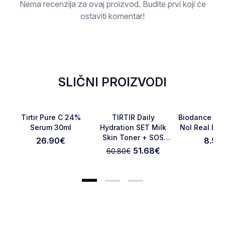
Nema recenzija za ovaj proizvod. Budite prvi koji će
ostaviti komentar!
SLIČNI PROIZVODI
-15%
Favorite
Favorite
Tirtir Pure C 24%
TIRTIR Daily
Biodance Hy
Serum 30ml
Hydration SET Milk
Nol Real De
Skin Toner + SOS
26.90
€
8.50
Otkaži pregled
Pošaljite pregled
Serum
51.68
€
60.80
€