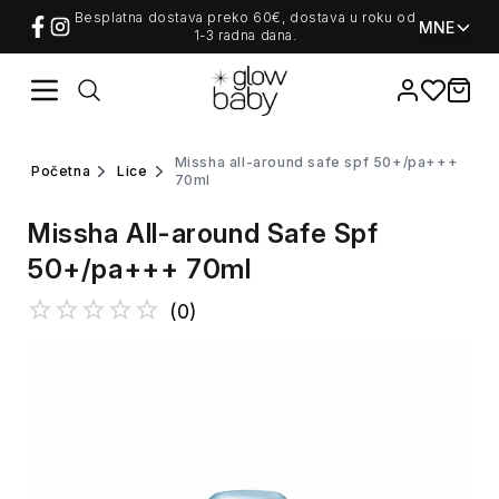
Besplatna dostava preko 60€, dostava u roku od
MNE
1-3 radna dana.
Favorites
items i
missha all-around safe spf 50+/pa+++
početna
lice
70ml
Missha All-around Safe Spf
50+/pa+++ 70ml
(
0
)