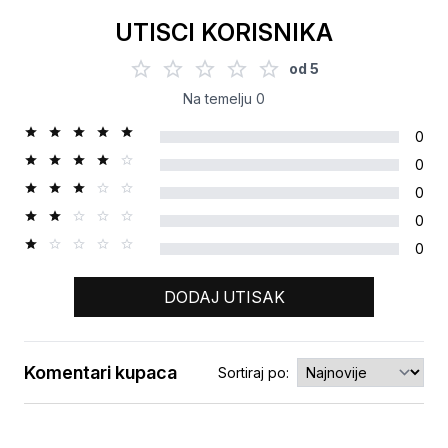
UTISCI KORISNIKA
od
5
Na temelju
0
0
0
0
0
0
DODAJ UTISAK
Komentari kupaca
Sortiraj po:
Ocjena