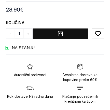
Product information
28.90
€
KOLIČINA
-
+
Add to
NA STANJU
Autentični proizvodi
Besplatna dostava za
kupovine preko 60€
Rok dostave 1-3 radna dana
Plaćanje pouzećem ili
kreditnom karticom