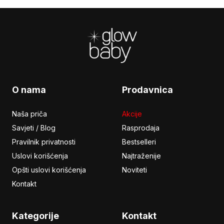
Footer
O nama
Prodavnica
Naša priča
Akcije
Savjeti / Blog
Rasprodaja
Pravilnik privatnosti
Bestselleri
Uslovi korišćenja
Najtraženije
Opšti uslovi korišćenja
Noviteti
Kontakt
Kategorije
Kontakt