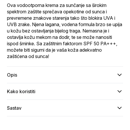
Ova vodootporna krema za sunčanje sa širokim 
spektrom zaštite sprečava opekotine od sunca i 
prevremene znakove starenja tako što blokira UVA i 
UVB zrake. Njena lagana, vodena formula brzo se upija 
u kožu bez ostavljanja bijelog traga. Nemasna je i 
ostavlja kožu mekom na dodir, te se može nanositi 
ispod šminke. Sa zaštitnim faktorom SPF 50 PA+++, 
možete biti sigurni da je vaša koža adekvatno 
zaštićena od sunca!
Opis
Kako koristiti
Sastav