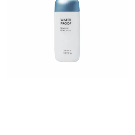
full size! (54).png
71QbeQ1V-cL._SL1500.webp
MISSHAWaterproof