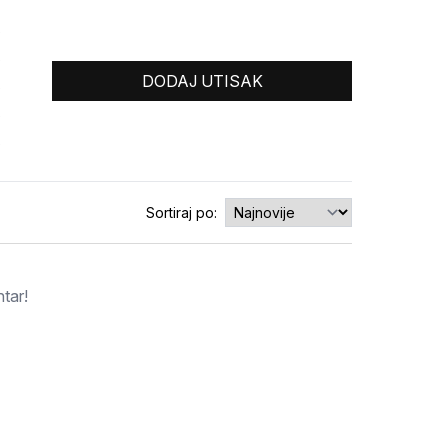
0
0
DODAJ UTISAK
0
0
0
Sortiraj po:
tar!