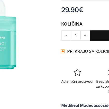
Product information
29.90
€
KOLIČINA
-
+
PRI KRAJU SA KOLIC
Autentični proizvodi
Besplat
za kupo
Mediheal Madecassosid