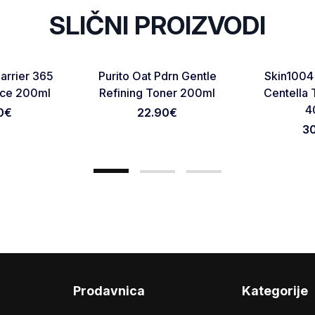
SLIČNI PROIZVODI
NOVO
RASPRODAT
Favorite
Favorite
arrier 365
Purito Oat Pdrn Gentle
Skin1004
Otkaži pregled
Pošaljite pregled
nce 200ml
Refining Toner 200ml
Centella 
4
0
€
22.90
€
3
Prodavnica
Kategorije