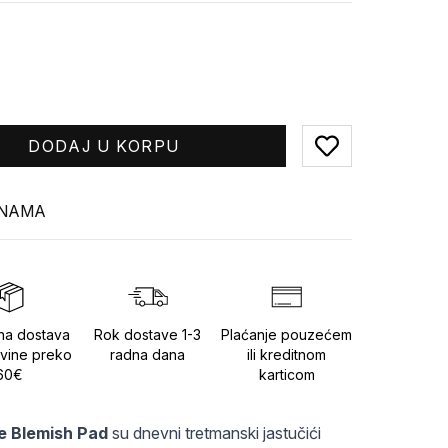
DODAJ U KORPU
Add to favorites
INAMA
na dostava
Rok dostave 1-3
Plaćanje pouzećem
vine preko
radna dana
ili kreditnom
60€
karticom
e Blemish Pad
 su dnevni tretmanski jastučići 