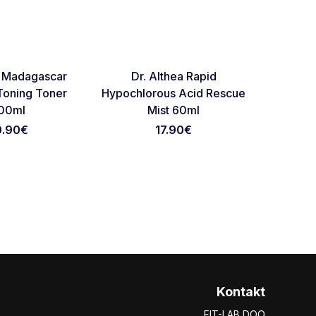
O
NOVO
NOVO
Favorite
Favorite
 Madagascar
Dr. Althea Rapid
Purito S
Toning Toner
Hypochlorous Acid Rescue
Centell
00ml
Mist 60ml
0.90
€
17.90
€
Kontakt
FIT-LAB DOO