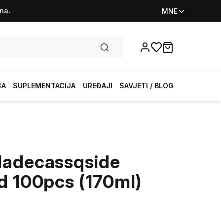
na.
MNE
Favorites
items in cart, vi
CA
SUPLEMENTACIJA
UREĐAJI
SAVJETI / BLOG
Madecassqside
d 100pcs (170ml)