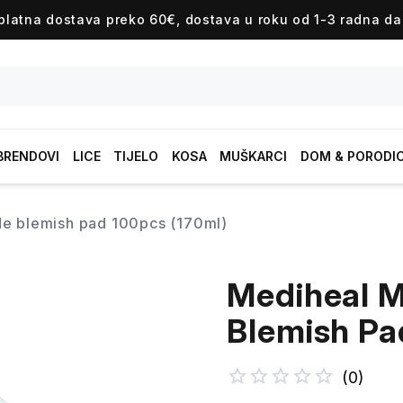
platna dostava preko 60€, dostava u roku od 1-3 radna da
BRENDOVI
LICE
TIJELO
KOSA
MUŠKARCI
DOM & PORODI
de blemish pad 100pcs (170ml)
Mediheal 
Blemish Pa
(
0
)