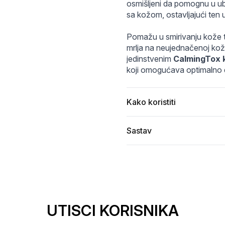
emish Pad - 100 Pcs - 170ml.jpeg
8-_3491_1000x_9cd94a35-9ba2-4edd-9f32-3bd54f351e74.
Poster_MedihealMadecassosideBlemishPad02_12
osmišljeni da pomognu u ubl
sa kožom, ostavljajući ten u
Pomažu u smirivanju kože te
mrlja na neujednačenoj koži
jedinstvenim 
CalmingTox
koji omogućava optimalno d
Kako koristiti
Sastav
UTISCI KORISNIKA