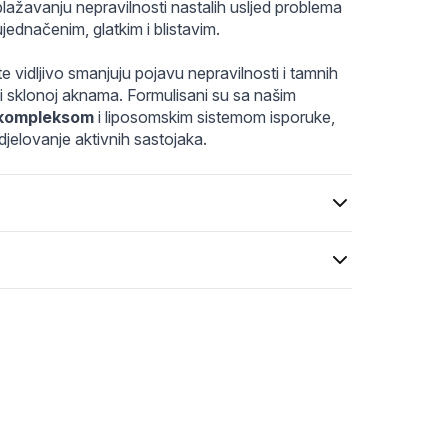
webp
00x_800fd29a-ecde-4740-aeef-bad121d87487.webp
ažavanju nepravilnosti nastalih usljed problema 
jednačenim, glatkim i blistavim.
 vidljivo smanjuju pojavu nepravilnosti i tamnih 
 sklonoj aknama. Formulisani su sa našim 
 kompleksom
 i liposomskim sistemom isporuke, 
jelovanje aktivnih sastojaka.