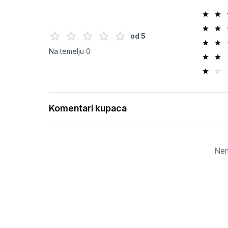
od
5
Na temelju
0
Komentari kupaca
Nem