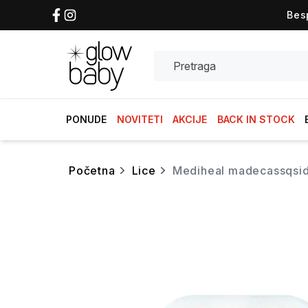
Bes
Search
PONUDE
NOVITETI
AKCIJE
BACK IN STOCK
početna
lice
mediheal madecassqsi