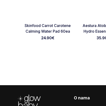
RASPRODATO
RASPRODATO
Favorite
Skinfood Carrot Carotene
Aestura Atob
Calming Water Pad 60ea
Hydro Esse
24.90
€
35.9
Footer
O nama