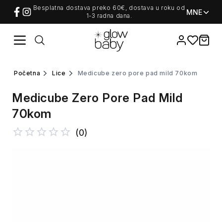
Besplatna dostava preko 60€, dostava u roku od
MNE
1-3 radna dana.
Favorites
items i
početna
lice
medicube zero pore pad mild 70kom
Medicube Zero Pore Pad Mild
70kom
(
0
)