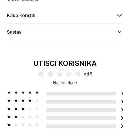
Kako koristiti
Sastav
UTISCI KORISNIKA
od
5
Na temelju
0
0
0
0
0
0