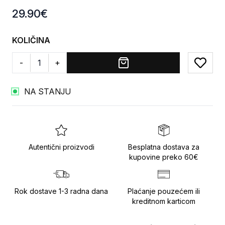
Product information
29.90
€
KOLIČINA
-
+
Add to
NA STANJU
Autentični proizvodi
Besplatna dostava za
kupovine preko 60€
Rok dostave 1-3 radna dana
Plaćanje pouzećem ili
kreditnom karticom