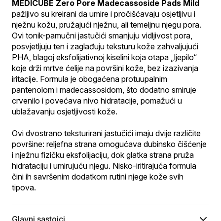
MEDICUBE Zero Pore Madecassoside Pads Mild
pažljivo su kreirani da umire i pročišćavaju osjetljivu i 
nježnu kožu, pružajući nježnu, ali temeljnu njegu pora. 
Ovi tonik-pamučni jastučići smanjuju vidljivost pora, 
posvjetljuju ten i zaglađuju teksturu kože zahvaljujući 
PHA, blagoj eksfolijativnoj kiselini koja otapa „ljepilo“ 
koje drži mrtve ćelije na površini kože, bez izazivanja 
iritacije. Formula je obogaćena protuupalnim 
pantenolom i madecassosidom, što dodatno smiruje 
crvenilo i povećava nivo hidratacije, pomažući u 
ublažavanju osjetljivosti kože.
Ovi dvostrano teksturirani jastučići imaju dvije različite 
površine: reljefna strana omogućava dubinsko čišćenje 
i nježnu fizičku eksfolijaciju, dok glatka strana pruža 
hidrataciju i umirujuću njegu. Nisko-iritirajuća formula 
čini ih savršenim dodatkom rutini njege kože svih 
tipova.
Glavni sastojci