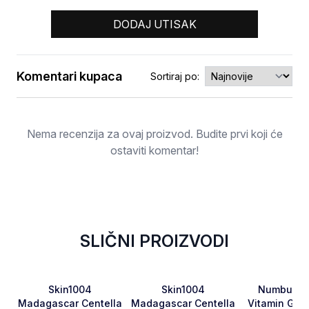
DODAJ UTISAK
Komentari kupaca
Sortiraj po:
Ocjena
Nema recenzija za ovaj proizvod. Budite prvi koji će
ostaviti komentar!
SLIČNI PROIZVODI
Favorite
Favorite
Skin1004
Skin1004
Numbuzin 
Madagascar Centella
Madagascar Centella
Vitamin Glut