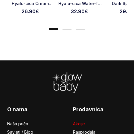
Hyalu-cica Cream
Hyalu-cica Water-fit
Dark Spot 
Otkaži pregled
Pošaljite pregled
75ml
Sun Serum SPF50+
Cream 5
26.90
€
32.90
€
29.90
PA++++ 100ml
Footer
O nama
Prodavnica
Naša priča
Akcije
Savjeti / Blog
Rasprodaja