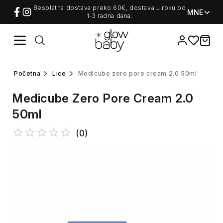
Besplatna dostava preko 60€, dostava u roku od
MNE
1-3 radna dana.
Favorites
items i
početna
lice
medicube zero pore cream 2.0 50ml
Medicube Zero Pore Cream 2.0
50ml
(
0
)