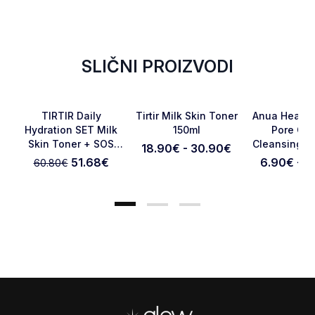
SLIČNI PROIZVODI
-15%
Favorite
Favorite
TIRTIR Daily
Tirtir Milk Skin Toner
Anua Heartl
Hydration SET Milk
150ml
Pore Con
Skin Toner + SOS
Cleansing Oi
18.90€ - 30.90€
Otkaži pregled
Pošaljite pregled
Serum
51.68
€
6.90€ - 2
60.80
€
Footer