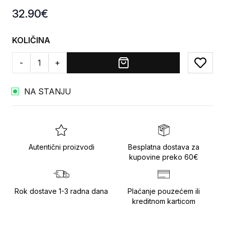
Product information
32.90
€
KOLIČINA
-
+
Add to
NA STANJU
Autentični proizvodi
Besplatna dostava za
kupovine preko 60€
Rok dostave 1-3 radna dana
Plaćanje pouzećem ili
kreditnom karticom