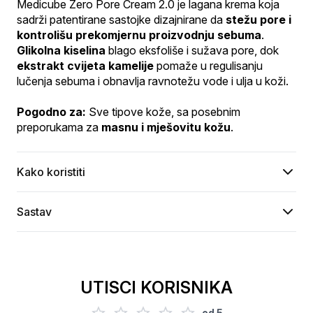
Medicube Zero Pore Cream 2.0 je lagana krema koja 
sadrži patentirane sastojke dizajnirane da 
stežu pore i 
kontrolišu prekomjernu proizvodnju sebuma
. 
Glikolna kiselina
 blago eksfoliše i sužava pore, dok 
ekstrakt cvijeta kamelije
 pomaže u regulisanju 
lučenja sebuma i obnavlja ravnotežu vode i ulja u koži.
Pogodno za:
 Sve tipove kože, sa posebnim 
preporukama za 
masnu i mješovitu kožu
.
Kako koristiti
Sastav
UTISCI KORISNIKA
od
5