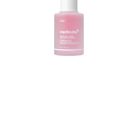
full size!.png
IMG_4762.jpeg