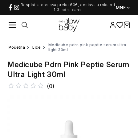
Besplatna dostava preko 60€, dostava u roku od
MNE
1-3 radna dana.
Favorites
items i
medicube pdrn pink peptie serum ultra
početna
lice
light 30ml
Medicube Pdrn Pink Peptie Serum
Ultra Light 30ml
(
0
)