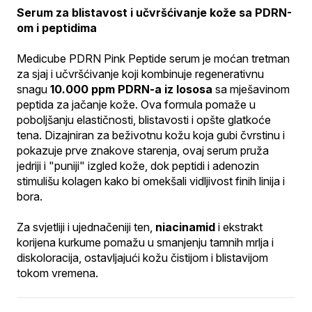
Serum za blistavost i učvršćivanje kože sa PDRN-
om i peptidima
Medicube PDRN Pink Peptide serum je moćan tretman 
za sjaj i učvršćivanje koji kombinuje regenerativnu 
snagu 
10.000 ppm PDRN-a iz lososa
 sa mješavinom 
peptida za jačanje kože. Ova formula pomaže u 
poboljšanju elastičnosti, blistavosti i opšte glatkoće 
tena. Dizajniran za beživotnu kožu koja gubi čvrstinu i 
pokazuje prve znakove starenja, ovaj serum pruža 
jedriji i "puniji" izgled kože, dok peptidi i adenozin 
stimulišu kolagen kako bi omekšali vidljivost finih linija i 
bora.
Za svjetliji i ujednačeniji ten, 
niacinamid
 i ekstrakt 
korijena kurkume pomažu u smanjenju tamnih mrlja i 
diskoloracija, ostavljajući kožu čistijom i blistavijom 
tokom vremena.