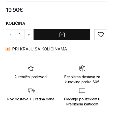
Product information
19.90
€
KOLIČINA
-
+
Add to
PRI KRAJU SA KOLICINAMA
Autentični proizvodi
Besplatna dostava za
kupovine preko 60€
Rok dostave 1-3 radna dana
Plaćanje pouzećem ili
kreditnom karticom