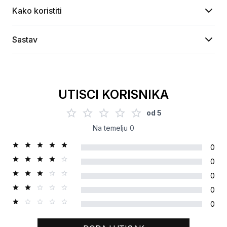
Kako koristiti
Sastav
UTISCI KORISNIKA
od
5
Na temelju
0
0
0
0
0
0