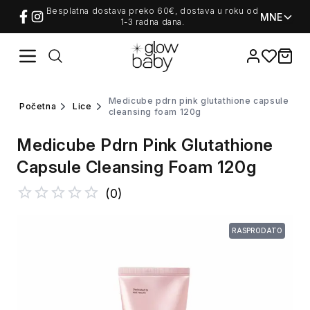
Besplatna dostava preko 60€, dostava u roku od
MNE
1-3 radna dana.
Favorites
items i
medicube pdrn pink glutathione capsule
početna
lice
cleansing foam 120g
Medicube Pdrn Pink Glutathione
Capsule Cleansing Foam 120g
(
0
)
RASPRODATO