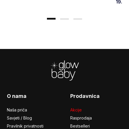
19.90
Footer
O nama
Prodavnica
Naša priča
Akcije
Savjeti / Blog
Rasprodaja
Pravilnik privatnosti
Bestselleri