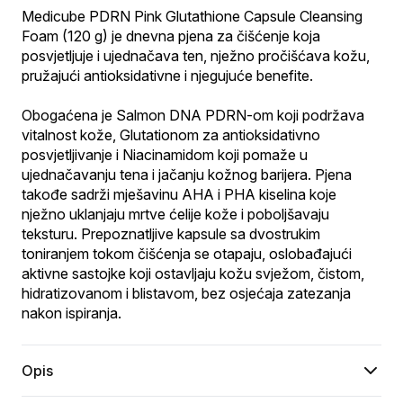
Medicube PDRN Pink Glutathione Capsule Cleansing 
Foam (120 g) je dnevna pjena za čišćenje koja 
posvjetljuje i ujednačava ten, nježno pročišćava kožu, 
pružajući antioksidativne i njegujuće benefite.
Obogaćena je Salmon DNA PDRN-om koji podržava 
vitalnost kože, Glutationom za antioksidativno 
posvjetljivanje i Niacinamidom koji pomaže u 
ujednačavanju tena i jačanju kožnog barijera. Pjena 
takođe sadrži mješavinu AHA i PHA kiselina koje 
nježno uklanjaju mrtve ćelije kože i poboljšavaju 
teksturu. Prepoznatljive kapsule sa dvostrukim 
toniranjem tokom čišćenja se otapaju, oslobađajući 
aktivne sastojke koji ostavljaju kožu svježom, čistom, 
hidratizovanom i blistavom, bez osjećaja zatezanja 
nakon ispiranja.
Opis