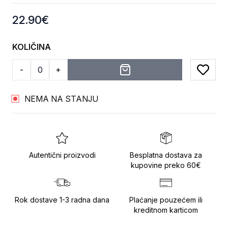
Product information
22.90
€
KOLIČINA
-
+
Add to
NEMA NA STANJU
Autentični proizvodi
Besplatna dostava za
kupovine preko 60€
Rok dostave 1-3 radna dana
Plaćanje pouzećem ili
kreditnom karticom