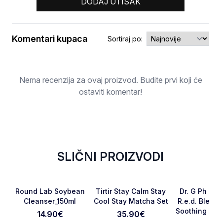
DODAJ UTISAK
Komentari kupaca
Sortiraj po:
Ocjena
Nema recenzija za ovaj proizvod. Budite prvi koji će
ostaviti komentar!
SLIČNI PROIZVODI
NOVO
NOVO
NOVO
Favorite
Favorite
Round Lab Soybean
Tirtir Stay Calm Stay
Dr. G Ph Cl
Cleanser_150ml
Cool Stay Matcha Set
R.e.d. Blemi
Soothing Fo
14.90
€
35.90
€
Otkaži pregled
Pošaljite pregled