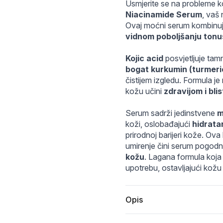
p
_images_1753781049.81fd6914cd36ec5c7cca8d5202dbc55c
Usmjerite se na probleme k
Niacinamide Serum
, vaš 
vidnom poboljšanju tonu
Kojic acid
 posvjetljuje tam
bogat kurkumin (turmeri
čistijem izgledu. Formula je
kožu učini 
zdravijom i bli
Serum sadrži jedinstvene 
m
koži, oslobađajući 
hidratan
prirodnoj barijeri kože. Ova
umirenje čini serum pogodn
kožu
. Lagana formula koja 
upotrebu, ostavljajući kožu
Opis