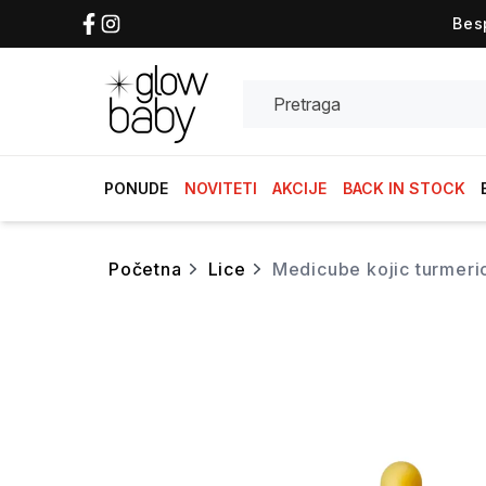
Bes
Search
PONUDE
NOVITETI
AKCIJE
BACK IN STOCK
početna
lice
medicube kojic turmer