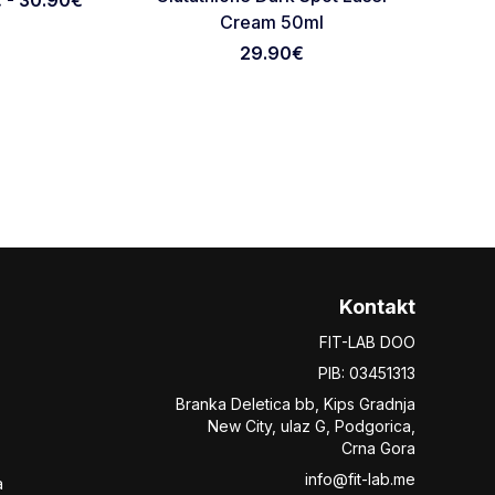
 - 30.90€
Cream 50ml
29.90
€
Kontakt
FIT-LAB DOO
PIB: 03451313
Branka Deletica bb, Kips Gradnja
New City,
ulaz
G, Podgorica,
Crna Gora
info@fit-lab.me
a