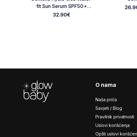
fit Sun Serum SPF50+
26.9
PA++++ 100ml
32.90
€
Footer
O nama
Naša priča
Savjeti / Blog
Pravilnik privatnosti
Uslovi korišćenja
Opšti uslovi korišćen