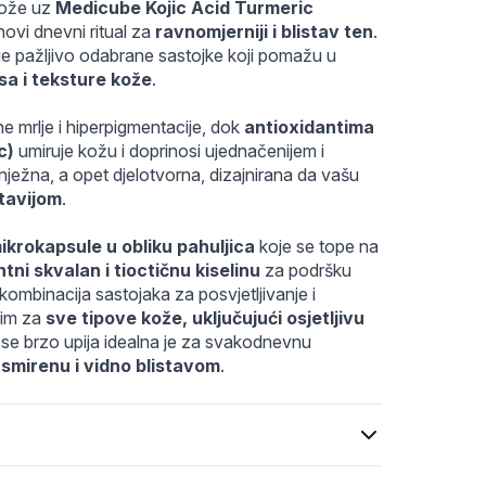
1753872458.webp
ože uz 
Medicube Kojic Acid Turmeric 
novi dnevni ritual za 
ravnomjerniji i blistav ten
. 
Ovaj moćni serum kombinuje pažljivo odabrane sastojke koji pomažu u 
sa i teksture kože
.
ne mrlje i hiperpigmentacije, dok 
antioxidantima 
c)
 umiruje kožu i doprinosi ujednačenijem i 
 nježna, a opet djelotvorna, dizajnirana da vašu 
stavijom
.
ikrokapsule u obliku pahuljica
 koje se tope na 
tni skvalan i tioctičnu kiselinu
 za podršku 
 kombinacija sastojaka za posvjetljivanje i 
im za 
sve tipove kože, uključujući osjetljivu 
se brzo upija idealna je za svakodnevnu 
 
smirenu i vidno blistavom
.