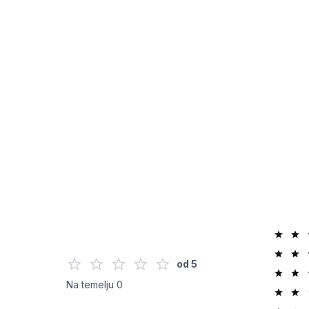
od
5
Na temelju
0