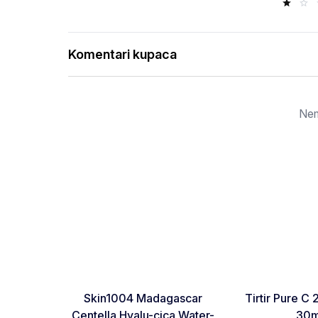
Komentari kupaca
Nem
Favorite
Skin1004 Madagascar
Tirtir Pure 
Centella Hyalu-cica Water-
30m