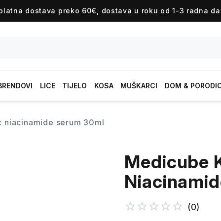
platna dostava preko 60€, dostava u roku od 1-3 radna da
BRENDOVI
LICE
TIJELO
KOSA
MUŠKARCI
DOM & PORODI
ic niacinamide serum 30ml
Medicube K
Niacinami
(
0
)