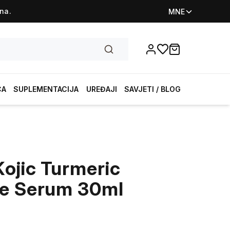
na.
MNE
Favorites
items in cart, vi
CA
SUPLEMENTACIJA
UREĐAJI
SAVJETI / BLOG
ojic Turmeric
de Serum 30ml