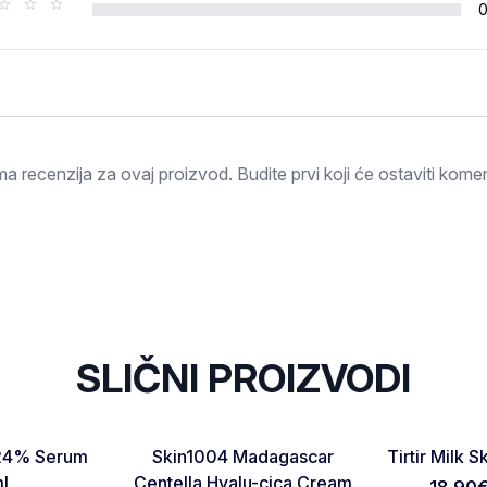
Ocjena
a recenzija za ovaj proizvod. Budite prvi koji će ostaviti komen
SLIČNI PROIZVODI
Favorite
Favorite
C 24% Serum
Skin1004 Madagascar
Tirtir Milk 
Otkaži pregled
Pošaljite pregled
l
Centella Hyalu-cica Cream