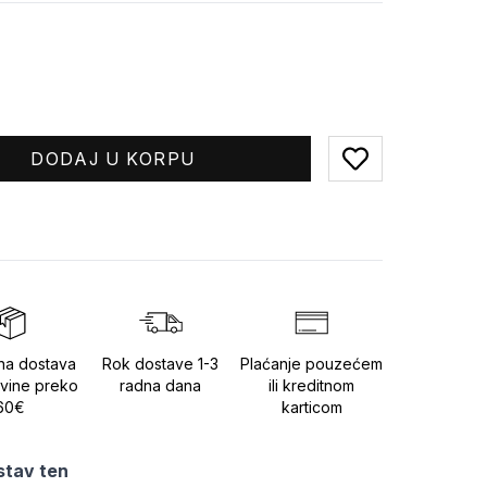
DODAJ U KORPU
Add to favorites
na dostava
Rok dostave 1-3
Plaćanje pouzećem
vine preko
radna dana
ili kreditnom
60€
karticom
stav ten