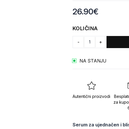
Product information
26.90
€
KOLIČINA
-
+
NA STANJU
Autentični proizvodi
Besplat
za kupo
Serum za ujednačen i bli