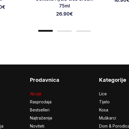
18.90€
75ml
0
€
26.90
€
Prodavnica
Kategorije
Akcije
Lice
Rasprodaja
Tijelo
Bestselleri
Kosa
Najtraženije
Muškarci
ja
Noviteti
Dom & Porodic