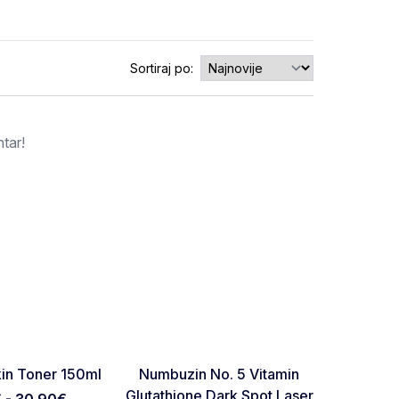
0
Sortiraj po:
tar!
RASPRO
Favorite
Favorite
Skin Toner 150ml
Numbuzin No. 5 Vitamin
Dr. Al
Glutathione Dark Spot Laser
Wate