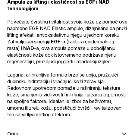
Ampula za lifting i elastičnost sa EGF i NAD 
tehnologijom
Povećajte čvrstinu i vitalnost svoje kože uz pomoć ove 
napredne EGF NAD Elastic ampule, dizajnirane da pruži 
lifting efekat i antioksidativnu njegu u jednom koraku. 
Zahvaljujući sinergiji 
EGF
-a (faktora epidermalnog 
rasta) i 
NAD
-a, ova ampula pomaže u poboljšanju 
elastičnosti kože dok istovremeno podržava njenu 
regeneraciju, pružajući joj glađi i mladolikiji izgled.
Lagana, ali hranljiva formula brzo se upija, pružajući 
dubinsku hidrataciju i vraćajući koži zdrav sjaj. 
Redovnom upotrebom pomaže u rafiniranju teksture 
kože, smanjenju vidljivosti finih linija i jačanju otpornosti 
na spoljne faktore. Idealan je izbor za beživotnu, 
umornu ili zrelu kožu, podstičući čvršći i revitalizovan 
ten sa vidljivim lifting efektom.
Opis