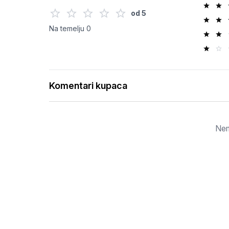
od
5
Na temelju
0
Komentari kupaca
Nem