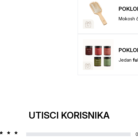
POKLO
Mokosh č
POKLO
Jedan
fu
UTISCI KORISNIKA