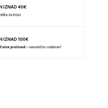
N IZNAD 40€
etka za kosu
N IZNAD 100€
ll size
proizvod
– nasumično odabran!
0