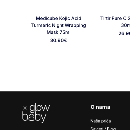
Favorite
Medicube Kojic Acid
Tirtir Pure 
Turmeric Night Wrapping
30m
Mask 75ml
26.9
30.90
€
Footer
O nama
Naša priča
Savjeti / Blog