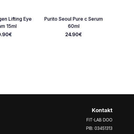
Favorite
Favorite
agen Lifting Eye
Purito Seoul Pure c Serum
Biodanc
am 15ml
60ml
Rea
0.90
€
24.90
€
Kontakt
FIT-LAB DOO
PIB: 03451313