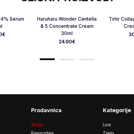
Favorite
Favorite
C 24% Serum
Haruharu Wonder Centella
Tirtir Coll
Otkaži pregled
Pošaljite pregled
l
& 5 Concentrate Cream
Cre
30ml
0
€
3
24.90
€
Prodavnica
Kategorije
Akcije
Lice
Rasprodaja
Tijelo