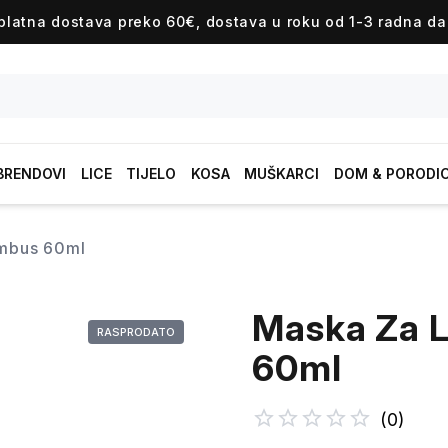
platna dostava preko 60€, dostava u roku od 1-3 radna da
BRENDOVI
LICE
TIJELO
KOSA
MUŠKARCI
DOM & PORODI
bambus 60ml
Maska Za L
RASPRODATO
60ml
(
0
)