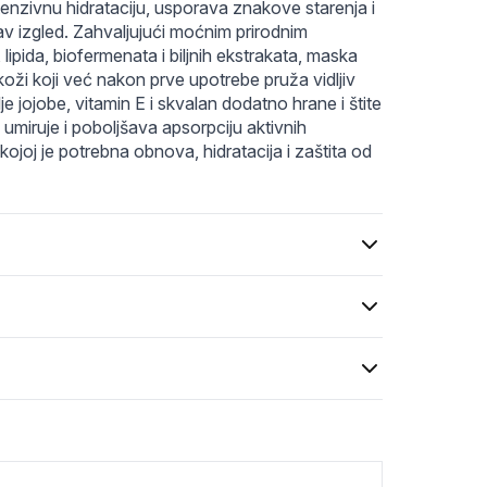
nzivnu hidrataciju, usporava znakove starenja i 
av izgled. Zahvaljujući moćnim prirodnim 
ipida, biofermenata i biljnih ekstrakata, maska 
koži koji već nakon prve upotrebe pruža vidljiv 
ulje jojobe, vitamin E i skvalan dodatno hrane i štite 
 umiruje i poboljšava apsorpciju aktivnih 
ojoj je potrebna obnova, hidratacija i zaštita od 