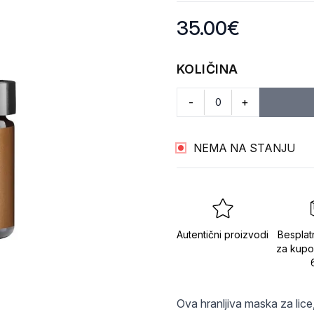
Product information
35.00
€
KOLIČINA
-
+
NEMA NA STANJU
Autentični proizvodi
Besplat
za kupo
Ova hranljiva maska za lic