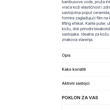
bambusove vode, pruža inte
vraća koži elastičnost i zdr
sastojcima poput ceramida, l
formira zaglađujući film na 
lifting efekat. Karite puter, 
kožu, dok prirodni bisabolol
sastojaka. Idealna za kožu k
znakova starenja.
Opis
Kako koristiti
Aktivni sastojci
POKLON ZA VAS