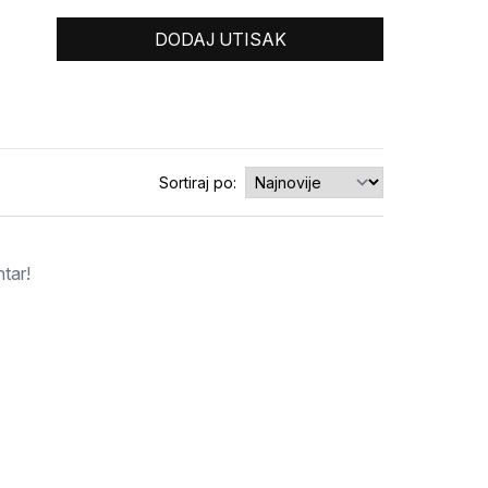
0
DODAJ UTISAK
0
0
0
Sortiraj po:
tar!