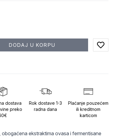
DODAJ U KORPU
Add to favorites
na dostava
Rok dostave 1-3
Plaćanje pouzećem
vine preko
radna dana
ili kreditnom
60€
karticom
e, obogaćena ekstraktima ovasa i fermentisane 