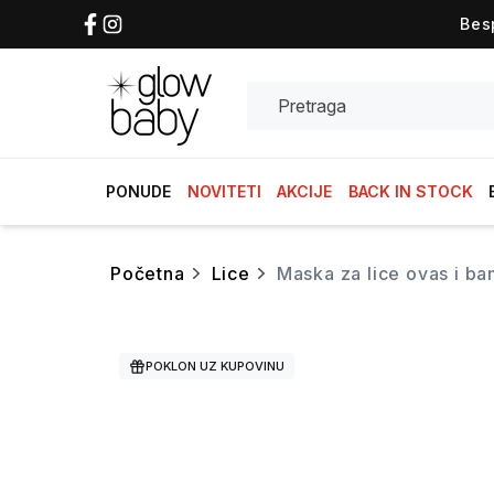
Bes
Search
PONUDE
NOVITETI
AKCIJE
BACK IN STOCK
početna
lice
maska za lice ovas i 
POKLON UZ KUPOVINU