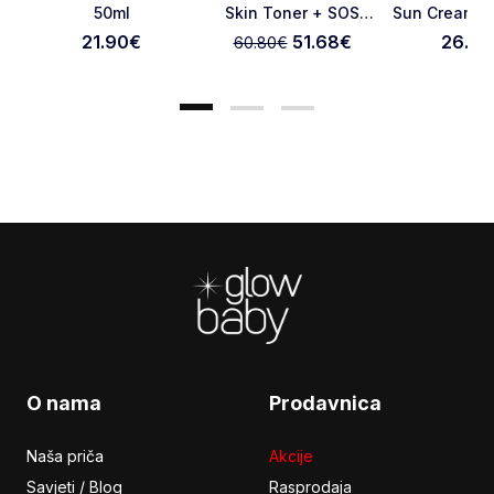
50ml
Skin Toner + SOS
Sun Cream S
Otkaži pregled
Pošaljite pregled
Serum
50 Ml
21.90
€
51.68
€
26.90
60.80
€
Footer
O nama
Prodavnica
Naša priča
Akcije
Savjeti / Blog
Rasprodaja