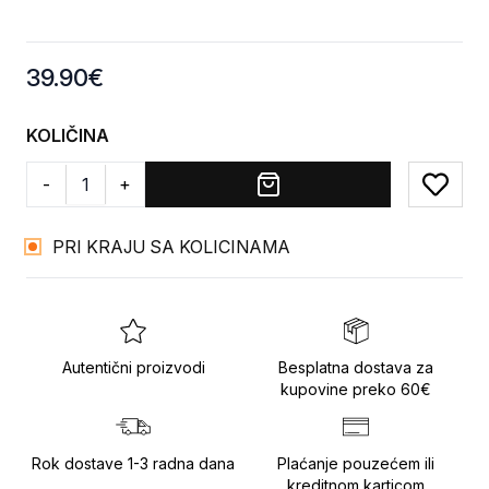
Product information
39.90
€
KOLIČINA
-
+
Add to
PRI KRAJU SA KOLICINAMA
Autentični proizvodi
Besplatna dostava za
kupovine preko 60€
Rok dostave 1-3 radna dana
Plaćanje pouzećem ili
kreditnom karticom