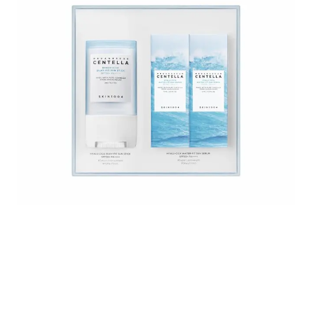
Untitled design - 2025-04-28T201502.038.png
Untitled design - 2025-04-28T201856.
id-11134207-7r98o-lt