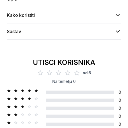
Kako koristiti
Sastav
UTISCI KORISNIKA
od
5
Na temelju
0
0
0
0
0
0