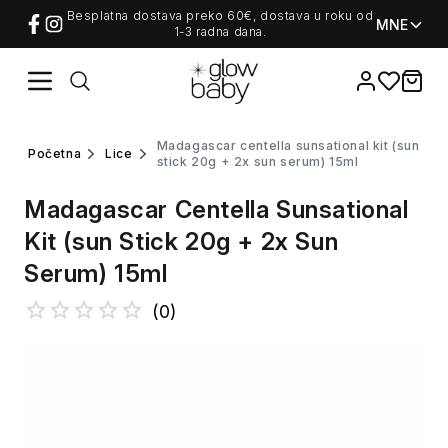
Besplatna dostava preko 60€, dostava u roku od
MNE
1-3 radna dana.
Favorites
items i
madagascar centella sunsational kit (sun
početna
lice
stick 20g + 2x sun serum) 15ml
Madagascar Centella Sunsational
Kit (sun Stick 20g + 2x Sun
Serum) 15ml
(
0
)