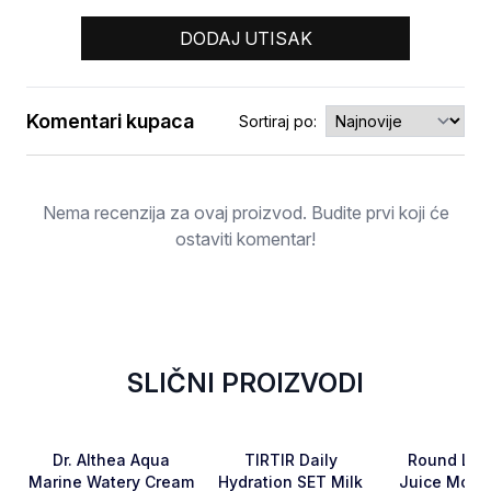
DODAJ UTISAK
Komentari kupaca
Sortiraj po:
Ocjena
Nema recenzija za ovaj proizvod. Budite prvi koji će
ostaviti komentar!
SLIČNI PROIZVODI
RASPRODATO
-15%
Favorite
Favorite
Dr. Althea Aqua
TIRTIR Daily
Round Lab 
Marine Watery Cream
Hydration SET Milk
Juice Moist