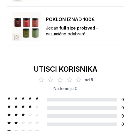
POKLON IZNAD 100€
Jedan
full size
proizvod
–
nasumično odabran!
UTISCI KORISNIKA
od
5
Na temelju
0
0
0
0
0