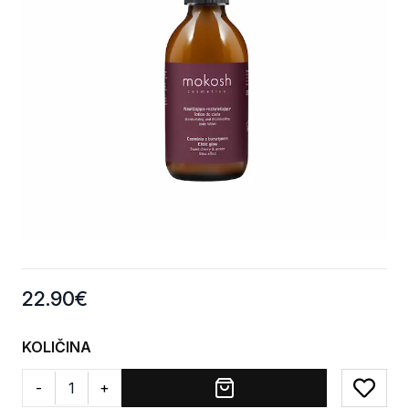
Product information
22.90
€
KOLIČINA
-
+
Add to