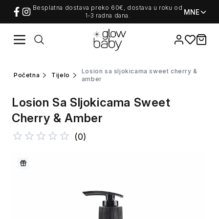
Besplatna dostava preko 60€, dostava u roku od
MNE
1-3 radna dana.
Favorites
items i
losion sa sljokicama sweet cherry &
početna
tijelo
amber
Losion Sa Sljokicama Sweet
Cherry & Amber
(
0
)