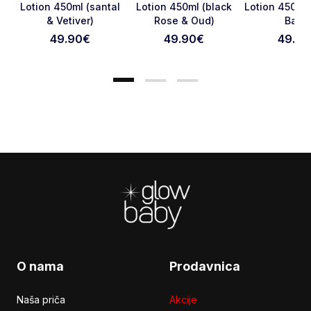
Lotion 450ml (santal
Lotion 450ml (black
Lotion 450ml 
& Vetiver)
Rose & Oud)
Basil
Otkaži pregled
Pošaljite pregled
49.90
€
49.90
€
49.90
Footer
O nama
Prodavnica
Naša priča
Akcije