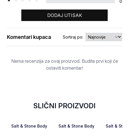
0
DODAJ UTISAK
Komentari kupaca
Sortiraj po:
Ocjena
Nema recenzija za ovaj proizvod. Budite prvi koji će
ostaviti komentar!
SLIČNI PROIZVODI
Favorite
Favorite
Salt & Stone Body
Salt & Stone Body
Salt & Ston