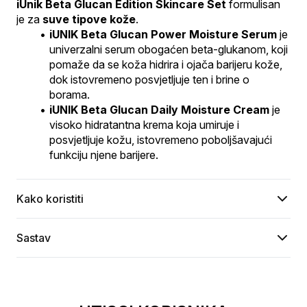
iUnik Beta Glucan Edition Skincare Set
 formulisan 
je za 
suve tipove kože
.
iUNIK Beta Glucan Power Moisture Serum
 je 
univerzalni serum obogaćen beta-glukanom, koji 
pomaže da se koža hidrira i ojača barijeru kože, 
dok istovremeno posvjetljuje ten i brine o 
borama.
iUNIK Beta Glucan Daily Moisture Cream
 je 
visoko hidratantna krema koja umiruje i 
posvjetljuje kožu, istovremeno poboljšavajući 
funkciju njene barijere.
Kako koristiti
Sastav