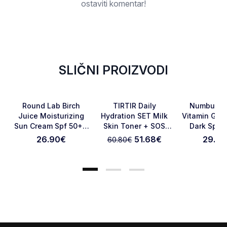
ostaviti komentar!
SLIČNI PROIZVODI
-15%
Favorite
Favorite
Round Lab Birch
TIRTIR Daily
Numbuzin 
Juice Moisturizing
Hydration SET Milk
Vitamin Glut
Sun Cream Spf 50+ -
Skin Toner + SOS
Dark Spot 
Otkaži pregled
Pošaljite pregled
50 Ml
Serum
Cream 5
26.90
€
51.68
€
29.90
60.80
€