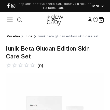
Besplatna dostava preko 60€, dostava u roku od
MNE
1-3 radna dana.
Favorites
items i
početna
lice
iunik beta glucan edition skin care set
Iunik Beta Glucan Edition Skin
Care Set
(
0
)