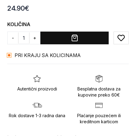
Product information
24.90
€
KOLIČINA
-
+
Add to
PRI KRAJU SA KOLICINAMA
Autentični proizvodi
Besplatna dostava za
kupovine preko 60€
Rok dostave 1-3 radna dana
Plaćanje pouzećem ili
kreditnom karticom