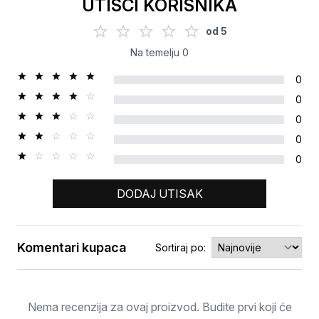
UTISCI KORISNIKA
od
5
Na temelju
0
0
0
0
0
0
DODAJ UTISAK
Komentari kupaca
Sortiraj po:
Ocjena
Nema recenzija za ovaj proizvod. Budite prvi koji će