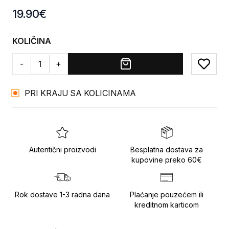
Product information
19.90
€
KOLIČINA
-
+
Add to
PRI KRAJU SA KOLICINAMA
Autentični proizvodi
Besplatna dostava za
kupovine preko 60€
Rok dostave 1-3 radna dana
Plaćanje pouzećem ili
kreditnom karticom