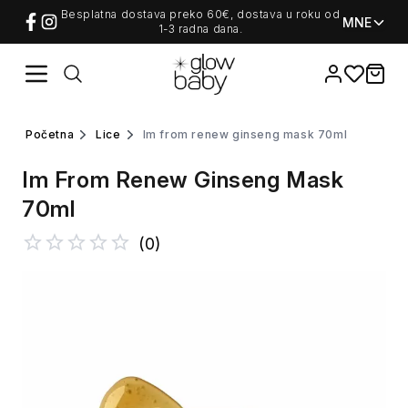
Besplatna dostava preko 60€, dostava u roku od
MNE
1-3 radna dana.
Favorites
items i
početna
lice
im from renew ginseng mask 70ml
Im From Renew Ginseng Mask
70ml
(
0
)