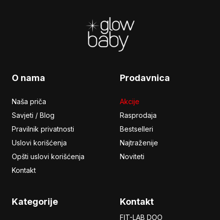
Footer
O nama
Prodavnica
Naša priča
Akcije
Savjeti / Blog
Rasprodaja
Pravilnik privatnosti
Bestselleri
Uslovi korišćenja
Najtraženije
Opšti uslovi korišćenja
Noviteti
Kontakt
Kategorije
Kontakt
FIT-LAB DOO