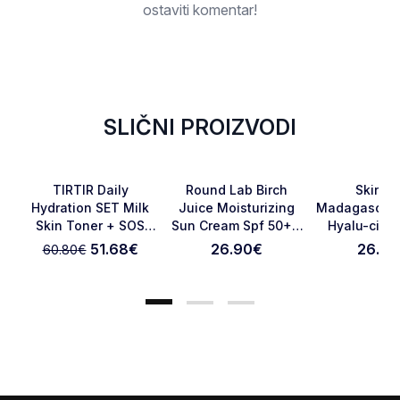
ostaviti komentar!
SLIČNI PROIZVODI
-15%
Favorite
Favorite
TIRTIR Daily
Round Lab Birch
Skin10
Hydration SET Milk
Juice Moisturizing
Madagascar 
Skin Toner + SOS
Sun Cream Spf 50+ -
Hyalu-cica
Otkaži pregled
Pošaljite pregled
Serum
50 Ml
75ml
51.68
€
26.90
€
26.90
60.80
€