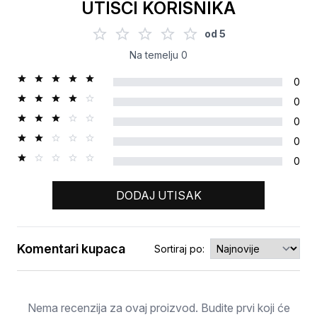
UTISCI KORISNIKA
od
5
Na temelju
0
0
0
0
0
0
DODAJ UTISAK
Komentari kupaca
Sortiraj po:
Ocjena
Nema recenzija za ovaj proizvod. Budite prvi koji će