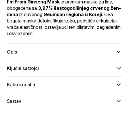
I’m From Ginseng Mask
 je premium maska za lice, 
obogaćena sa 
3,97% šestogodišnjeg crvenog žen-
šena
 iz čuvenog 
Geumsan regiona u Koreji
. Ova 
bogata maska detoksifikuje kožu, podstiče cirkulaciju i 
vraća elastičnost, ostavljajući ten blistavim, zaglađenim 
i osvježenim.
Opis
Ključni sastojci
Kako koristiti
Sastav