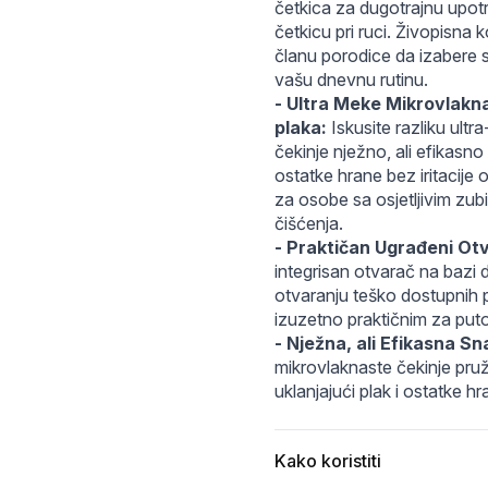
i6od8.jfif
3c020.webp
četkica za dugotrajnu upotre
četkicu pri ruci. Živopisna
članu porodice da izabere s
vašu dnevnu rutinu.
- Ultra Meke Mikrovlakn
plaka:
 Iskusite razliku ult
čekinje nježno, ali efikasno č
ostatke hrane bez iritacije o
za osobe sa osjetljivim zubim
čišćenja.
- Praktičan Ugrađeni Otv
integrisan otvarač na bazi dr
otvaranju teško dostupnih pu
izuzetno praktičnim za put
- Nježna, ali Efikasna S
mikrovlaknaste čekinje pru
uklanjajući plak i ostatke hra
Kako koristiti