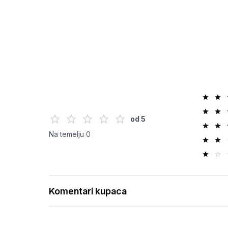
od
5
Na temelju
0
Komentari kupaca