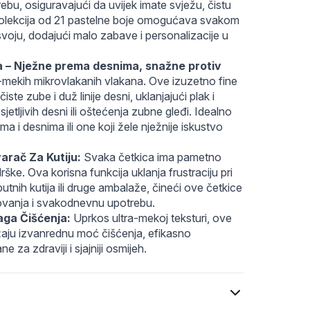
bu, osiguravajući da uvijek imate svježu, čistu 
 kolekcija od 21 pastelne boje omogućava svakom 
voju, dodajući malo zabave i personalizacije u 
a – Nježne prema desnima, snažne protiv 
ra-mekih mikrovlakanih vlakana. Ove izuzetno fine 
iste zube i duž linije desni, uklanjajući plak i 
sjetljivih desni ili oštećenja zubne gleđi. Idealno 
a i desnima ili one koji žele nježnije iskustvo 
arač Za Kutiju:
 Svaka četkica ima pametno 
ške. Ova korisna funkcija uklanja frustraciju pri 
tnih kutija ili druge ambalaže, čineći ove četkice 
ovanja i svakodnevnu upotrebu.
naga Čišćenja:
 Uprkos ultra-mekoj teksturi, ove 
žaju izvanrednu moć čišćenja, efikasno 
ne za zdraviji i sjajniji osmijeh.