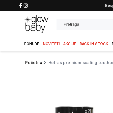
Bes
Search
PONUDE
NOVITETI
AKCIJE
BACK IN STOCK
početna
hetras premium scaling tooth