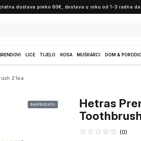
platna dostava preko 60€, dostava u roku od 1-3 radna da
BRENDOVI
LICE
TIJELO
KOSA
MUŠKARCI
DOM & PORODI
brush 21ea
Hetras Pre
RASPRODATO
Toothbrush
(
0
)