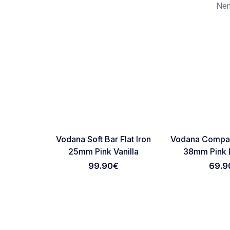
Nem
NOVO
RASPRODATO
Favorite
Vodana Soft Bar Flat Iron
Vodana Compac
BESPLATNA
BESPLATNA
25mm Pink Vanilla
38mm Pink 
DOSTAVA
DOSTAVA
99.90
€
69.9