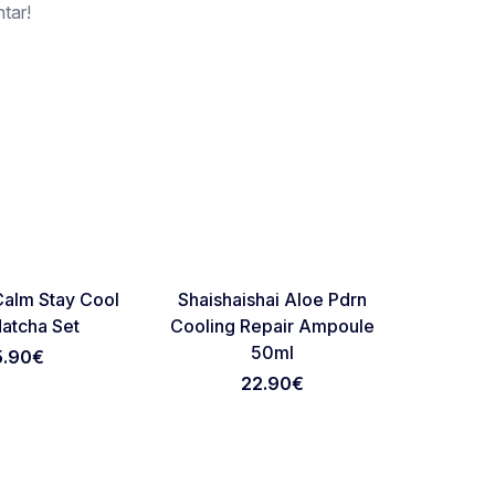
tar!
NOVO
NOVO
Favorite
Favorite
 Calm Stay Cool
Shaishaishai Aloe Pdrn
Shaish
atcha Set
Cooling Repair Ampoule
Cooling 
50ml
5.90
€
22.90
€