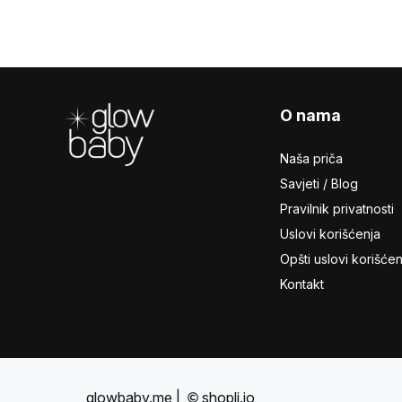
Footer
O nama
Naša priča
Savjeti / Blog
Pravilnik privatnosti
Uslovi korišćenja
Opšti uslovi korišćen
Kontakt
glowbaby.me
|
shopli.io