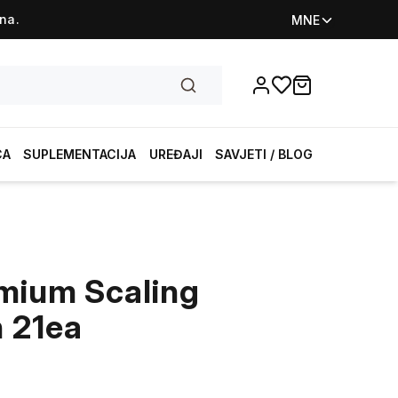
na.
MNE
Favorites
items in cart, vi
CA
SUPLEMENTACIJA
UREĐAJI
SAVJETI / BLOG
mium Scaling
 21ea