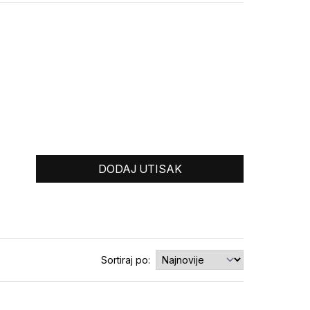
0
0
DODAJ UTISAK
0
0
0
Sortiraj po: