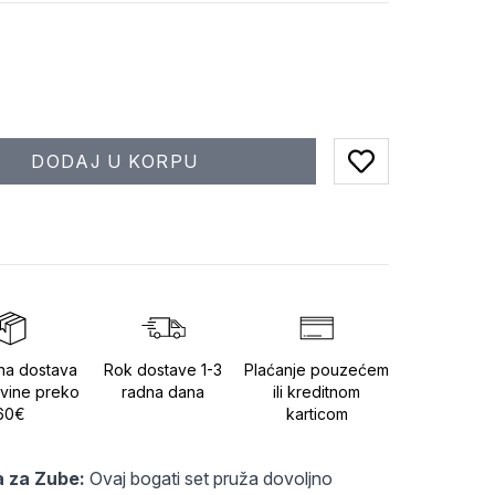
DODAJ U KORPU
Add to favorites
na dostava
Rok dostave 1-3
Plaćanje pouzećem
vine preko
radna dana
ili kreditnom
60€
karticom
a za Zube:
 Ovaj bogati set pruža dovoljno 