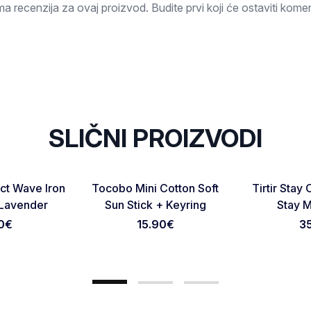
a recenzija za ovaj proizvod. Budite prvi koji će ostaviti komen
SLIČNI PROIZVODI
NOVO
NOVO
Favorite
Favorite
t Wave Iron
Tocobo Mini Cotton Soft
Tirtir Stay
Otkaži pregled
Pošaljite pregled
Lavender
Sun Stick + Keyring
Stay M
0
€
15.90
€
3