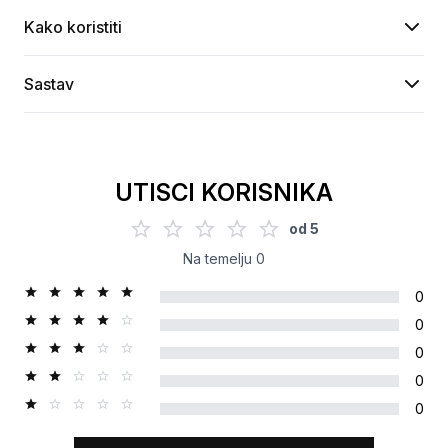
Kako koristiti
Sastav
UTISCI KORISNIKA
od
5
Na temelju
0
0
0
0
0
0