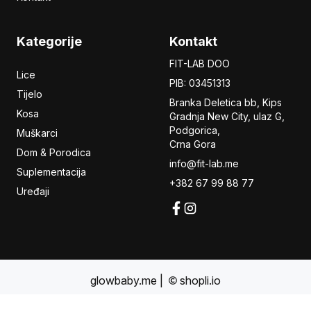
Kategorije
Kontakt
FIT-LAB DOO
Lice
PIB: 03451313
Tijelo
Branka Deletica bb, Kips
Kosa
Gradnja New City,
ulaz
G,
Podgorica,
Muškarci
Crna Gora
Dom & Porodica
info@fit-lab.me
Suplementacija
+382 67 99 88 77
Uređaji
glowbaby.me
|
shopli.io