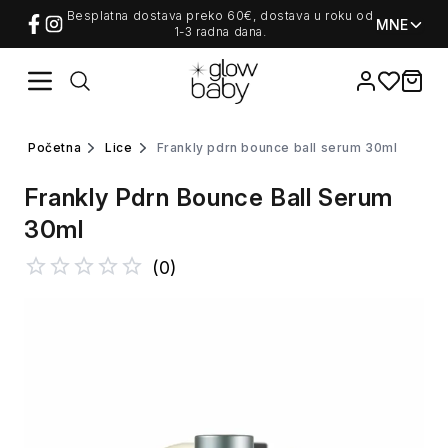
Besplatna dostava preko 60€, dostava u roku od
MNE
1-3 radna dana.
Favorites
items i
početna
lice
frankly pdrn bounce ball serum 30ml
Frankly Pdrn Bounce Ball Serum
30ml
(
0
)