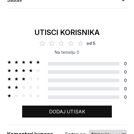
Sastav
UTISCI KORISNIKA
od
5
Na temelju
0
0
0
0
0
0
DODAJ UTISAK