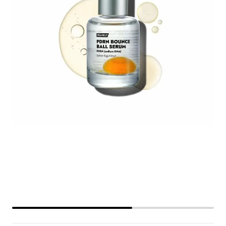
full size! - 2025-09-19T190703.159.png
20250605_124653_[지그재그]PDRN바
af3f818ecbe92eec
i