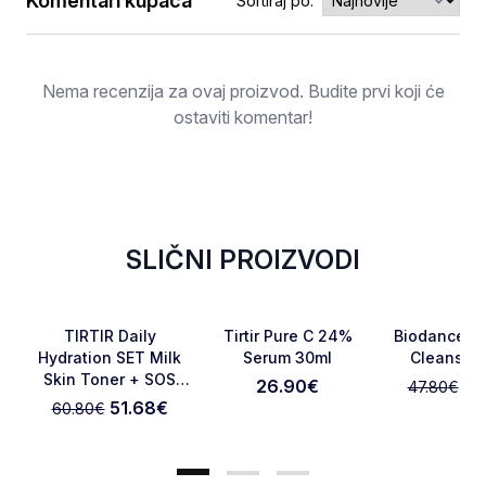
Komentari kupaca
Sortiraj po:
Ocjena
Nema recenzija za ovaj proizvod. Budite prvi koji će
ostaviti komentar!
SLIČNI PROIZVODI
-15%
-6.06%
Favorite
Favorite
TIRTIR Daily
Tirtir Pure C 24%
Biodance C
Hydration SET Milk
Serum 30ml
Cleansin
Skin Toner + SOS
26.90
€
44
47.80
€
Otkaži pregled
Pošaljite pregled
Serum
51.68
€
60.80
€