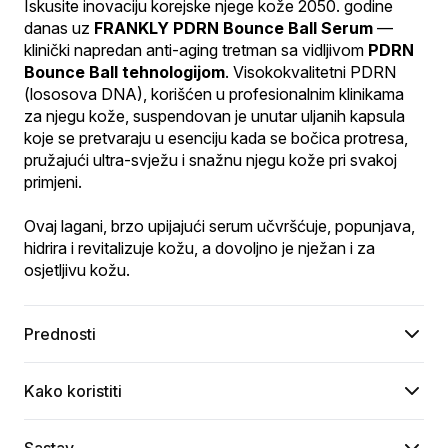
Iskusite inovaciju korejske njege kože 2050. godine 
danas uz 
FRANKLY PDRN Bounce Ball Serum
 — 
klinički napredan anti-aging tretman sa vidljivom 
PDRN 
Bounce Ball tehnologijom
. Visokokvalitetni PDRN 
(lososova DNA), korišćen u profesionalnim klinikama 
za njegu kože, suspendovan je unutar uljanih kapsula 
koje se pretvaraju u esenciju kada se bočica protresa, 
pružajući ultra-svježu i snažnu njegu kože pri svakoj 
primjeni.
Ovaj lagani, brzo upijajući serum učvršćuje, popunjava, 
hidrira i revitalizuje kožu, a dovoljno je nježan i za 
osjetljivu kožu.
Prednosti
Kako koristiti