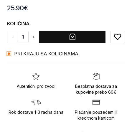
Product information
25.90
€
KOLIČINA
-
+
Add to
PRI KRAJU SA KOLICINAMA
Autentični proizvodi
Besplatna dostava za
kupovine preko 60€
Rok dostave 1-3 radna dana
Plaćanje pouzećem ili
kreditnom karticom