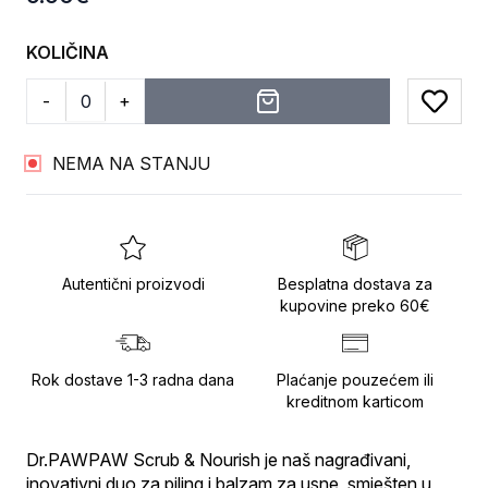
KOLIČINA
-
+
Add to
NEMA NA STANJU
Autentični proizvodi
Besplatna dostava za
kupovine preko 60€
Rok dostave 1-3 radna dana
Plaćanje pouzećem ili
kreditnom karticom
Dr.PAWPAW Scrub & Nourish je naš nagrađivani, 
inovativni duo za piling i balzam za usne, smješten u 