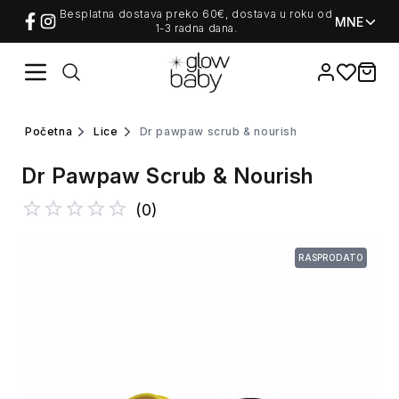
Besplatna dostava preko 60€, dostava u roku od
MNE
1-3 radna dana.
Favorites
items i
početna
lice
dr pawpaw scrub & nourish
Dr Pawpaw Scrub & Nourish
(
0
)
RASPRODATO