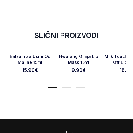
SLIČNI PROIZVODI
NOVO
RASPRODATO
Favorite
Favorite
Balsam Za Usne Od
Hwarang Omija Lip
Milk Touch Bl
Maline 15ml
Mask 15ml
Off Lip T
15.90
€
9.90
€
18.90
Otkaži pregled
Pošaljite pregled
Footer