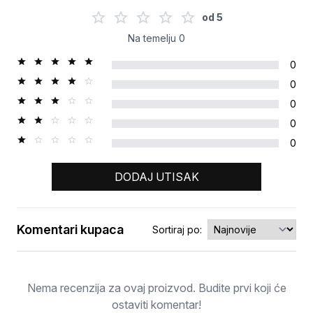
od
5
Na temelju
0
0
0
0
0
0
DODAJ UTISAK
Komentari kupaca
Sortiraj po:
Ocjena
Nema recenzija za ovaj proizvod. Budite prvi koji će
ostaviti komentar!